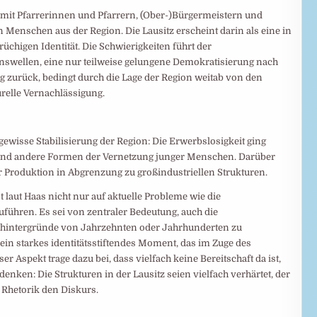
 mit Pfarrerinnen und Pfarrern, (Ober-)Bürgermeistern und
en Menschen aus der Region. Die Lausitz erscheint darin als eine in
rüchigen Identität. Die Schwierigkeiten führt der
onswellen, eine nur teilweise gelungene Demokratisierung nach
g zurück, bedingt durch die Lage der Region weitab von den
urelle Vernachlässigung.
gewisse Stabilisierung der Region: Die Erwerbslosigkeit ging
en und andere Formen der Vernetzung junger Menschen. Darüber
r Produktion in Abgrenzung zu großindustriellen Strukturen.
 laut Haas nicht nur auf aktuelle Probleme wie die
führen. Es sei von zentraler Bedeutung, auch die
hintergründe von Jahrzehnten oder Jahrhunderten zu
 ein starkes identitätsstiftendes Moment, das im Zuge des
 Aspekt trage dazu bei, dass vielfach keine Bereitschaft da ist,
nken: Die Strukturen in der Lausitz seien vielfach verhärtet, der
 Rhetorik den Diskurs.