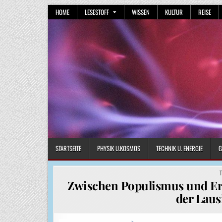
Skip
HOME
LESESTOFF
WISSEN
KULTUR
REISE
to
content
STARTSEITE
PHYSIK U.KOSMOS
TECHNIK U. ENERGIE
G
P
I
Zwischen Populismus und Er
der Laus