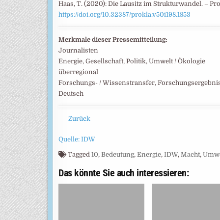
Haas, T. (2020): Die Lausitz im Strukturwandel. – Prokl
https://doi.org/10.32387/prokla.v50i198.1853
Merkmale dieser Pressemitteilung:
Journalisten
Energie, Gesellschaft, Politik, Umwelt / Ökologie
überregional
Forschungs- / Wissenstransfer, Forschungsergebni
Deutsch
Zurück
Quelle: IDW
Tagged
10
,
Bedeutung
,
Energie
,
IDW
,
Macht
,
Umwe
Das könnte Sie auch interessieren: