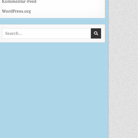
Kommentar-Feed
WordPress.org
Search
for: