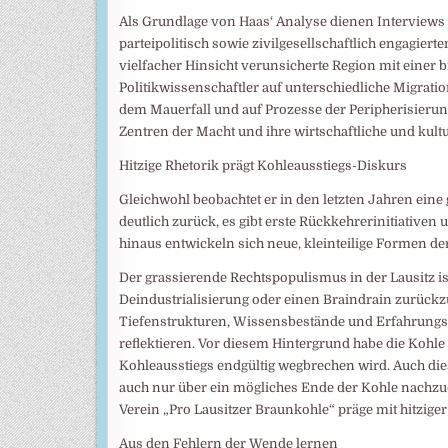
Als Grundlage von Haas‘ Analyse dienen Interviews
parteipolitisch sowie zivilgesellschaftlich engagiert
vielfacher Hinsicht verunsicherte Region mit einer b
Politikwissenschaftler auf unterschiedliche Migrati
dem Mauerfall und auf Prozesse der Peripherisierun
Zentren der Macht und ihre wirtschaftliche und kult
Hitzige Rhetorik prägt Kohleausstiegs-Diskurs
Gleichwohl beobachtet er in den letzten Jahren eine 
deutlich zurück, es gibt erste Rückkehrerinitiativ
hinaus entwickeln sich neue, kleinteilige Formen de
Der grassierende Rechtspopulismus in der Lausitz ist
Deindustrialisierung oder einen Braindrain zurückzu
Tiefenstrukturen, Wissensbestände und Erfahrungs
reflektieren. Vor diesem Hintergrund habe die Kohle
Kohleausstiegs endgültig wegbrechen wird. Auch dieser
auch nur über ein mögliches Ende der Kohle nachzude
Verein „Pro Lausitzer Braunkohle“ präge mit hitziger
Aus den Fehlern der Wende lernen