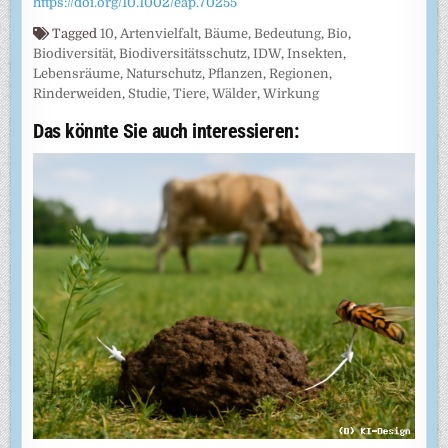
https://doi.org/10.1002/eap.70255
Tagged
10
,
Artenvielfalt
,
Bäume
,
Bedeutung
,
Bio
,
Biodiversität
,
Biodiversitätsschutz
,
IDW
,
Insekten
,
Lebensräume
,
Naturschutz
,
Pflanzen
,
Regionen
,
Rinderweiden
,
Studie
,
Tiere
,
Wälder
,
Wirkung
Das könnte Sie auch interessieren: