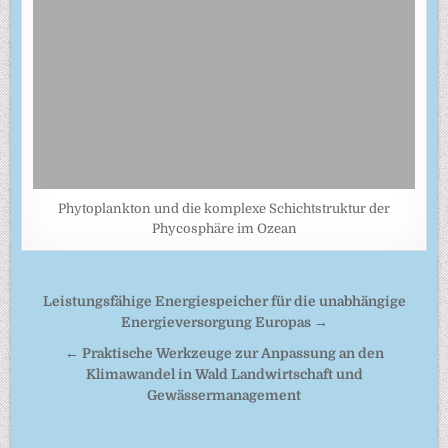
Phytoplankton und die komplexe Schichtstruktur der
Phycosphäre im Ozean
Beitragsnavigation
Leistungsfähige Energiespeicher für die unabhängige
Energieversorgung Europas →
← Praktische Werkzeuge zur Anpassung an den
Klimawandel in Wald Landwirtschaft und
Gewässermanagement