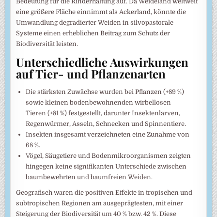
Bedeutung für die Rinderhaltung auf. Da Weideland weltweit
eine größere Fläche einnimmt als Ackerland, könnte die
Umwandlung degradierter Weiden in silvopastorale
Systeme einen erheblichen Beitrag zum Schutz der
Biodiversität leisten.
Unterschiedliche Auswirkungen
auf Tier- und Pflanzenarten
Die stärksten Zuwächse wurden bei Pflanzen (+89 %)
sowie kleinen bodenbewohnenden wirbellosen
Tieren (+81 %) festgestellt, darunter Insektenlarven,
Regenwürmer, Asseln, Schnecken und Spinnentiere.
Insekten insgesamt verzeichneten eine Zunahme von
68 %.
Vögel, Säugetiere und Bodenmikroorganismen zeigten
hingegen keine signifikanten Unterschiede zwischen
baumbewehrten und baumfreien Weiden.
Geografisch waren die positiven Effekte in tropischen und
subtropischen Regionen am ausgeprägtesten, mit einer
Steigerung der Biodiversität um 40 % bzw. 42 %. Diese