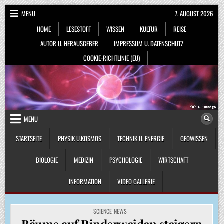
Skip
MENU
7. AUGUST 2026
to
HOME
LESESTOFF
WISSEN
KULTUR
REISE
content
AUTOR U. HERAUSGEBER
IMPRESSUM U. DATENSCHUTZ
COOKIE-RICHTLINIE (EU)
MENU
STARTSEITE
PHYSIK U.KOSMOS
TECHNIK U. ENERGIE
GEOWISSEN
BIOLOGIE
MEDIZIN
PSYCHOLOGIE
WIRTSCHAFT
INFORMATION
VIDEO GALLERIE
POSTED
SCIENCE-NEWS
IN
Bäume auf Rinderweiden steigern