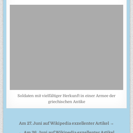
Soldaten mit vielfältiger Herkunft in einer Armee der
griechischen Antike
Beitragsnavigation
Am 27. Juni auf Wikipedia exzellenter Artikel →
← Am 26. Juni auf Wikipedia exzellenter Artikel