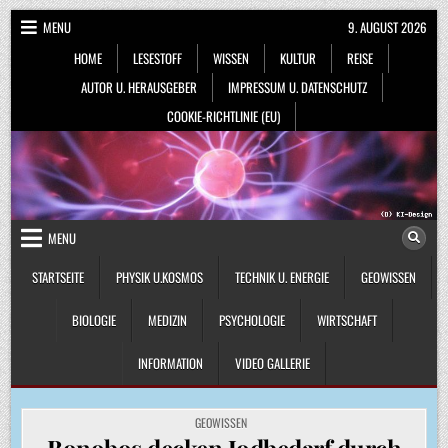
Skip
MENU
9. AUGUST 2026
to
HOME
LESESTOFF
WISSEN
KULTUR
REISE
content
AUTOR U. HERAUSGEBER
IMPRESSUM U. DATENSCHUTZ
COOKIE-RICHTLINIE (EU)
MENU
STARTSEITE
PHYSIK U.KOSMOS
TECHNIK U. ENERGIE
GEOWISSEN
BIOLOGIE
MEDIZIN
PSYCHOLOGIE
WIRTSCHAFT
INFORMATION
VIDEO GALLERIE
POSTED
GEOWISSEN
IN
Bonobos decken Jodbedarf durch