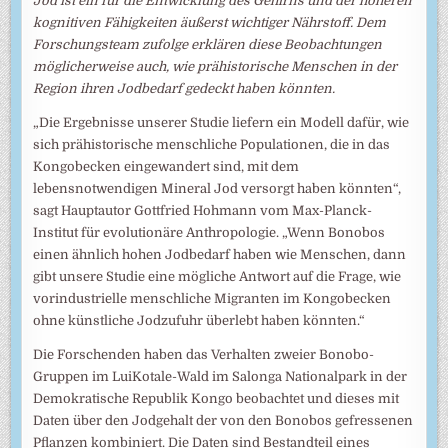
Jod ist ein für die Entwicklung des Gehirns und der höheren
kognitiven Fähigkeiten äußerst wichtiger Nährstoff. Dem
Forschungsteam zufolge erklären diese Beobachtungen
möglicherweise auch, wie prähistorische Menschen in der
Region ihren Jodbedarf gedeckt haben könnten.
„Die Ergebnisse unserer Studie liefern ein Modell dafür, wie
sich prähistorische menschliche Populationen, die in das
Kongobecken eingewandert sind, mit dem
lebensnotwendigen Mineral Jod versorgt haben könnten“,
sagt Hauptautor Gottfried Hohmann vom Max-Planck-
Institut für evolutionäre Anthropologie. „Wenn Bonobos
einen ähnlich hohen Jodbedarf haben wie Menschen, dann
gibt unsere Studie eine mögliche Antwort auf die Frage, wie
vorindustrielle menschliche Migranten im Kongobecken
ohne künstliche Jodzufuhr überlebt haben könnten.“
Die Forschenden haben das Verhalten zweier Bonobo-
Gruppen im LuiKotale-Wald im Salonga Nationalpark in der
Demokratische Republik Kongo beobachtet und dieses mit
Daten über den Jodgehalt der von den Bonobos gefressenen
Pflanzen kombiniert. Die Daten sind Bestandteil eines