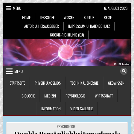
Skip
MENU
6. AUGUST 2026
to
HOME
LESESTOFF
WISSEN
KULTUR
REISE
content
AUTOR U. HERAUSGEBER
IMPRESSUM U. DATENSCHUTZ
COOKIE-RICHTLINIE (EU)
MENU
STARTSEITE
PHYSIK U.KOSMOS
TECHNIK U. ENERGIE
GEOWISSEN
BIOLOGIE
MEDIZIN
PSYCHOLOGIE
WIRTSCHAFT
INFORMATION
VIDEO GALLERIE
POSTED
PSYCHOLOGIE
IN
Dunkle Persönlichkeitsmerkmale