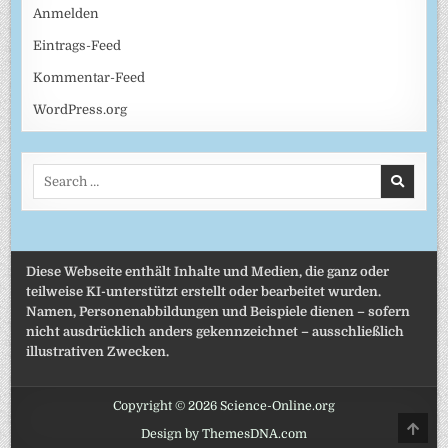
Anmelden
Eintrags-Feed
Kommentar-Feed
WordPress.org
Search
for:
Diese Webseite enthält Inhalte und Medien, die ganz oder
teilweise KI-unterstützt erstellt oder bearbeitet wurden.
Namen, Personenabbildungen und Beispiele dienen – sofern
nicht ausdrücklich anders gekennzeichnet – ausschließlich
illustrativen Zwecken.
Copyright © 2026 Science-Online.org
SCRO
Design by ThemesDNA.com
TO