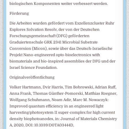
biologischen Komponenten weiter verbessert werden.
Förderung
Die Arbeiten wurden gefördert vom Exzellenzcluster Ruhr
Explores Solvation Resolv, der von der Deutschen
Forschungsgemeinschaft (DFG) geförderten
Graduiertenschule GRK 2341 Microbial Substrate
Conversion (Micon), sowie über das Deutsch-Israelische
Projekt Nano-engineered opto-bioelectronics with
biomaterials and bio-inspired assemblies der DFG und der
Israel Science Foundation.
Originalveröffentlichung
Volker Hartmann, Dvir Harris, Tim Bobrowski, Adrian Ruff,
Anna Frank, Thomas Günther-Pomorski, Matthias Roegner,
Wolfgang Schuhmann, Noam Adir, Marc M. Nowaczyk:
Improved quantum efficiency in an engineered light
harvesting/photosystem II super-complex for high current
density biophotoanodes, in: Journal of Materials Chemistry
A, 2020, DOI: 10.1039/D0TA03444D,