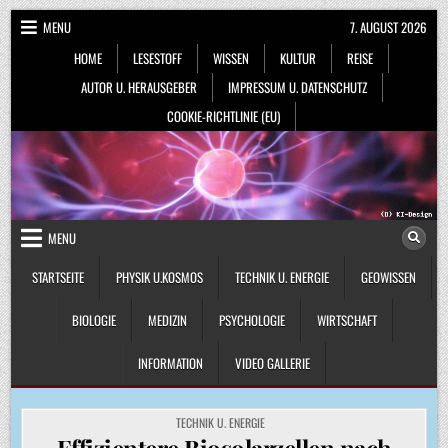
Skip
MENU
7. AUGUST 2026
to
HOME
LESESTOFF
WISSEN
KULTUR
REISE
content
AUTOR U. HERAUSGEBER
IMPRESSUM U. DATENSCHUTZ
COOKIE-RICHTLINIE (EU)
MENU
STARTSEITE
PHYSIK U.KOSMOS
TECHNIK U. ENERGIE
GEOWISSEN
BIOLOGIE
MEDIZIN
PSYCHOLOGIE
WIRTSCHAFT
INFORMATION
VIDEO GALLERIE
POSTED
TECHNIK U. ENERGIE
IN
Effizientere Biosolarzellen nach