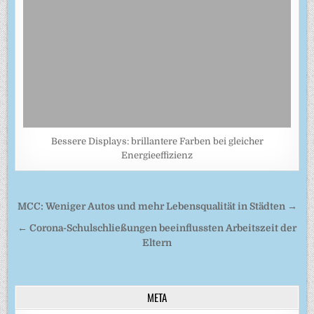
Bessere Displays: brillantere Farben bei gleicher
Energieeffizienz
Beitragsnavigation
MCC: Weniger Autos und mehr Lebensqualität in Städten →
← Corona-Schulschließungen beeinflussten Arbeitszeit der
Eltern
META