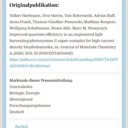
Originalpublikation:
Volker Hartmann, Dvir Harris, Tim Bobrowski, Adrian Ruff,
Anna Frank, Thomas Günther-Pomorski, Matthias Roegner,
Wolfgang Schuhmann, Noam Adir, Marc M. Nowaczyk:
Improved quantum efficiency in an engineered light
harvesting/photosystem II super-complex for high current
density biophotoanodes, in: Journal of Materials Chemistry
A, 2020, DOI: 10.1039/D0TA03444D,
https://pubs.rsc.org/en/Content/ArticleLanding/2020/TA/D0T
A03444D#!divAbstract
Merkmale dieser Pressemitteilung:
Journalisten
Biologie, Energie
überregional
Forschungsergebnisse
Deutsch
Zurück