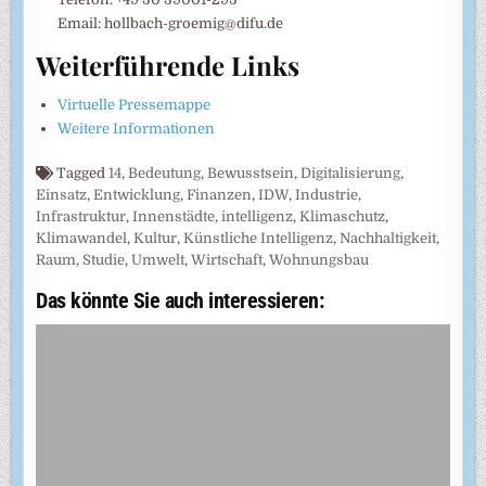
Email: hollbach-groemig@difu.de
Weiterführende Links
Virtuelle Pressemappe
Weitere Informationen
Tagged
14
,
Bedeutung
,
Bewusstsein
,
Digitalisierung
,
Einsatz
,
Entwicklung
,
Finanzen
,
IDW
,
Industrie
,
Infrastruktur
,
Innenstädte
,
intelligenz
,
Klimaschutz
,
Klimawandel
,
Kultur
,
Künstliche Intelligenz
,
Nachhaltigkeit
,
Raum
,
Studie
,
Umwelt
,
Wirtschaft
,
Wohnungsbau
Das könnte Sie auch interessieren: