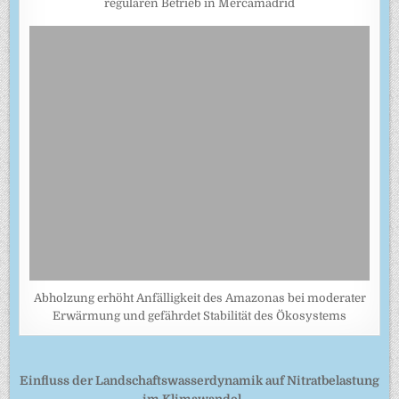
regulären Betrieb in Mercamadrid
Abholzung erhöht Anfälligkeit des Amazonas bei moderater
Erwärmung und gefährdet Stabilität des Ökosystems
Beitragsnavigation
Einfluss der Landschaftswasserdynamik auf Nitratbelastung