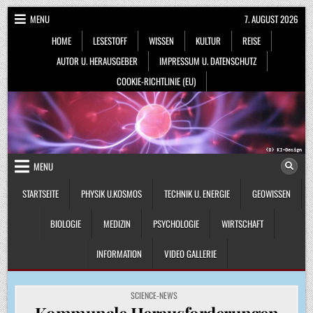
Skip
MENU
7. AUGUST 2026
to
HOME
LESESTOFF
WISSEN
KULTUR
REISE
content
AUTOR U. HERAUSGEBER
IMPRESSUM U. DATENSCHUTZ
COOKIE-RICHTLINIE (EU)
MENU
STARTSEITE
PHYSIK U.KOSMOS
TECHNIK U. ENERGIE
GEOWISSEN
BIOLOGIE
MEDIZIN
PSYCHOLOGIE
WIRTSCHAFT
INFORMATION
VIDEO GALLERIE
POSTED
SCIENCE-NEWS
IN
Kommunale Herausforderungen