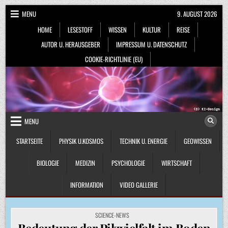
Skip
MENU
9. AUGUST 2026
to
HOME
LESESTOFF
WISSEN
KULTUR
REISE
content
AUTOR U. HERAUSGEBER
IMPRESSUM U. DATENSCHUTZ
COOKIE-RICHTLINIE (EU)
MENU
STARTSEITE
PHYSIK U.KOSMOS
TECHNIK U. ENERGIE
GEOWISSEN
BIOLOGIE
MEDIZIN
PSYCHOLOGIE
WIRTSCHAFT
INFORMATION
VIDEO GALLERIE
POSTED
SCIENCE-NEWS
IN
Bedeutung der Pilzvielfalt im Boden