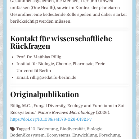
Gesundheitssystemen, die Mensch, Tier und Umwelt
umfassen (One Health), sowie im Kontext der planetaren
Gesundheit eine bedeutende Rolle spielen und daher stärker
berücksichtigt werden müssen.
Kontakt für wissenschaftliche
Rückfragen
Prof. Dr. Matthias Rillig
Institut für Biologie, Chemie, Pharmazie, Freie
Universität Berlin
Email: rillig@zedat.fu-berlin.de
Originalpublikation
Rillig, M.C. „Fungal Diversity, Ecology and Functions in Soil
Ecosystems.“
Nature Reviews Microbiology
(2026).
https://doi.org/10.1038/s41579-026-01321-y
Tagged
10
,
Bedeutung
,
Biodiversität
,
Biologie
,
Bodenökosystem
,
Ecosystems
,
Entwicklung
,
Forschung
,