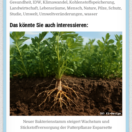
Gesundheit
,
IDW
,
Klimawandel
,
Kohlenstoffspeicherung
,
Landwirtschaft
,
Lebensräume
,
Mensch
,
Nature
,
Pilze
,
Schutz
,
Studie
,
Umwelt
,
Umweltveränderungen
,
wasser
Das könnte Sie auch interessieren:
Neuer Bakterienstamm steigert Wachstum und
Stickstoffversorgung der Futterpflanze Esparsette