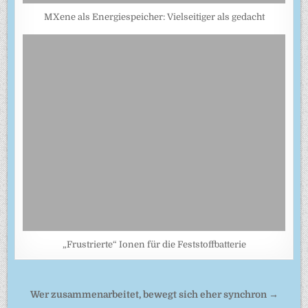
MXene als Energiespeicher: Vielseitiger als gedacht
„Frustrierte“ Ionen für die Feststoffbatterie
Beitragsnavigation
Wer zusammenarbeitet, bewegt sich eher synchron →