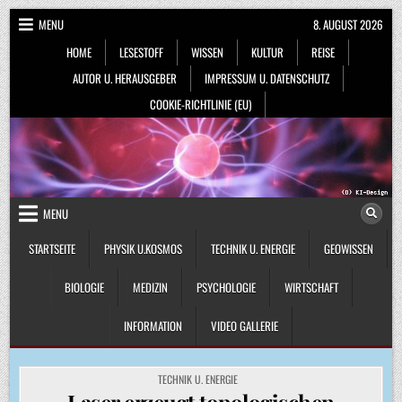
Skip
MENU
8. AUGUST 2026
to
HOME
LESESTOFF
WISSEN
KULTUR
REISE
content
AUTOR U. HERAUSGEBER
IMPRESSUM U. DATENSCHUTZ
COOKIE-RICHTLINIE (EU)
MENU
STARTSEITE
PHYSIK U.KOSMOS
TECHNIK U. ENERGIE
GEOWISSEN
BIOLOGIE
MEDIZIN
PSYCHOLOGIE
WIRTSCHAFT
INFORMATION
VIDEO GALLERIE
POSTED
TECHNIK U. ENERGIE
IN
Laser erzeugt topologischen