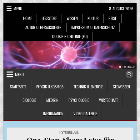
Skip
MENU
8. AUGUST 2026
to
HOME
LESESTOFF
WISSEN
KULTUR
REISE
content
AUTOR U. HERAUSGEBER
IMPRESSUM U. DATENSCHUTZ
COOKIE-RICHTLINIE (EU)
MENU
STARTSEITE
PHYSIK U.KOSMOS
TECHNIK U. ENERGIE
GEOWISSEN
BIOLOGIE
MEDIZIN
PSYCHOLOGIE
WIRTSCHAFT
INFORMATION
VIDEO GALLERIE
POSTED
PSYCHOLOGIE
IN
One-Stop-Shop: Lotse für