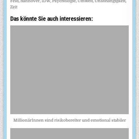
Feld
,
hannover
,
IDW
,
Psychologie
,
Umwelt
,
Unabhängigkeit
,
Zeit
Das könnte Sie auch interessieren:
MillionärInnen sind risikobereiter und emotional stabiler