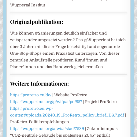
Wuppertal Institut
Originalpublikation:
Wie können #Sanierungen deutlich einfacher und
zeitsparender umgesetzt werden? Das @Wupperinst hat sich
über 3 Jahre mit dieser Frage beschäftigt und sogenannte
One-Stop-Shops einem Praxistext unterzogen. Von dieser
zentralen Anlaufstelle profitieren Kund*innen und
Planer*innen und das Handwerk gleichermaßen
Weitere Informationen:
https://proretro.eu/de/
| Website ProRetro
https://wupperinst.org/p/wi/p/s/pd/887
| Projekt ProRetro
https://proretro.eu/wp-
content/uploads/20240119_ProRetro_policy_brief_D6.7.pdf
|
ProRetro-Politikempfehlungen
https://wupperinst.org/a/wi/a/s/ad/7539
| Zukunftsimpuls
“CO2-neutrale Gebäude bis spätestens 2045” enthält