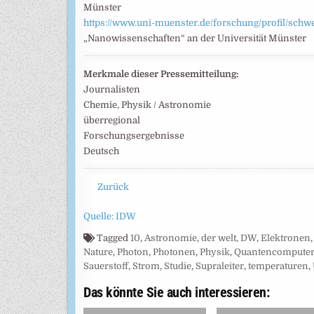
Münster
https://www.uni-muenster.de/forschung/profil/sch
„Nanowissenschaften“ an der Universität Münster
Merkmale dieser Pressemitteilung:
Journalisten
Chemie, Physik / Astronomie
überregional
Forschungsergebnisse
Deutsch
Zurück
Quelle: IDW
Tagged
10
,
Astronomie
,
der welt
,
DW
,
Elektronen
Nature
,
Photon
,
Photonen
,
Physik
,
Quantencompute
Sauerstoff
,
Strom
,
Studie
,
Supraleiter
,
temperaturen
,
Das könnte Sie auch interessieren: