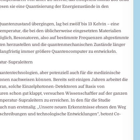
sen sie eine Quantisierung der Energiezustände in den
 Quantenzustand übergingen, lag bei zwölf bis 13 Kelvin – eine
Temperatur, die bei den üblicherweise eingesetzten Materialien
möglich, Resonatoren, also auf bestimmte Frequenzen abgestimmte
iten herzustellen und die quantenmechanischen Zustände länger
r, langfristig immer größere Quantencomputer zu entwickeln.
tur-Supraleitern
uantentechnologien, aber potenziell auch für die medizinische
tonen nachweisen können. Bereits seit einigen Jahren arbeitet die
n, solche Einzelphotonen-Detektoren auf Basis von
turen schon gut klappt, versuchen Wissenschaftler auf der ganzen
peratur-Supraleitern zu erreichen. In den für die Studie
uch nun erstmalig. „Unsere neuen Erkenntnisse ebnen den Weg
eschreibungen und technologische Entwicklungen“, betont Co-