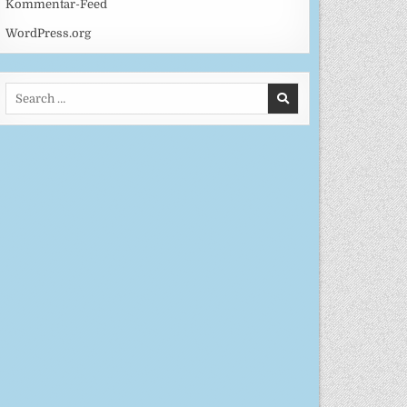
Kommentar-Feed
WordPress.org
Search
for: