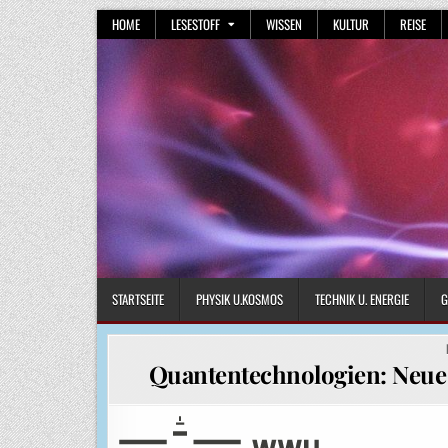
Skip
HOME
LESESTOFF
WISSEN
KULTUR
REISE
to
content
STARTSEITE
PHYSIK U.KOSMOS
TECHNIK U. ENERGIE
G
Quantentechnologien: Neue 