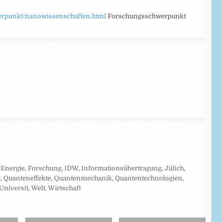
werpunkt/nanowissenschaften.html
Forschungsschwerpunkt
,
Energie
,
Forschung
,
IDW
,
Informationsübertragung
,
Jülich
,
r
,
Quanteneffekte
,
Quantenmechanik
,
Quantentechnologien
,
Universit
,
Welt
,
Wirtschaft