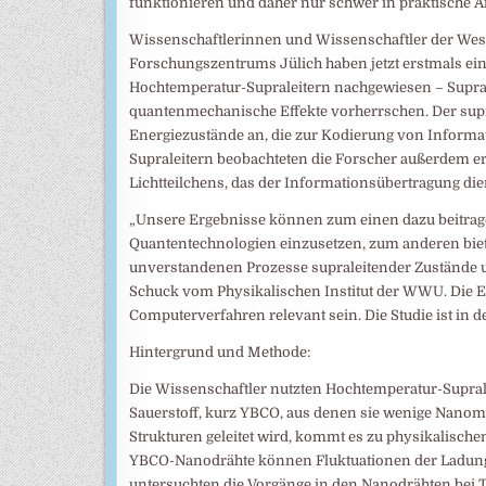
funktionieren und daher nur schwer in praktische 
Wissenschaftlerinnen und Wissenschaftler der Wes
Forschungszentrums Jülich haben jetzt erstmals ei
Hochtemperatur-Supraleitern nachgewiesen – Suprale
quantenmechanische Effekte vorherrschen. Der sup
Energiezustände an, die zur Kodierung von Informa
Supraleitern beobachteten die Forscher außerdem e
Lichtteilchens, das der Informationsübertragung die
„Unsere Ergebnisse können zum einen dazu beitragen
Quantentechnologien einzusetzen, zum anderen bie
unverstandenen Prozesse supraleitender Zustände un
Schuck vom Physikalischen Institut der WWU. Die 
Computerverfahren relevant sein. Die Studie ist in 
Hintergrund und Methode:
Die Wissenschaftler nutzten Hochtemperatur-Supral
Sauerstoff, kurz YBCO, aus denen sie wenige Nanom
Strukturen geleitet wird, kommt es zu physikalisch
YBCO-Nanodrähte können Fluktuationen der Ladungs
untersuchten die Vorgänge in den Nanodrähten bei 