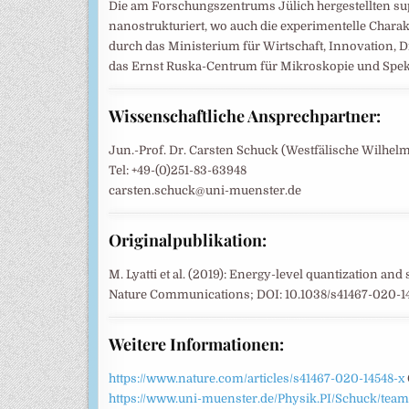
Die am Forschungszentrums Jülich hergestellten s
nanostrukturiert, wo auch die experimentelle Charakte
durch das Ministerium für Wirtschaft, Innovation, 
das Ernst Ruska-Centrum für Mikroskopie und Spek
Wissenschaftliche Ansprechpartner:
Jun.-Prof. Dr. Carsten Schuck (Westfälische Wilhel
Tel: +49-(0)251-83-63948
carsten.schuck@uni-muenster.de
Originalpublikation:
M. Lyatti et al. (2019): Energy-level quantization a
Nature Communications; DOI: 10.1038/s41467-020-1
Weitere Informationen:
https://www.nature.com/articles/s41467-020-14548-x
https://www.uni-muenster.de/Physik.PI/Schuck/team