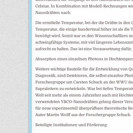
Celsius. In Kombination mit Modell-Rechnungen wie
Nanodrähten nach.
Die ermittelte Temperatur, bei der die Drähte in den
Temperatur, die einige hundertmal höher ist als die 
benötigt wird. Somit war es den Wissenschaftlern 
schwingfähige Systeme, mit viel längeren Lebensze
aufrecht zu halten. Das ist eine Voraussetzung dafü
Absorption eines einzelnen Photons in Hochtempera
Weitere wichtige Bauteile für die Entwicklung von Q
Diagnostik, sind Detektoren, die selbst einzelne Pho
Forschergruppe um Carsten Schuck an der WWU dara
Supraleitern zu entwickeln. Was bei tiefen Tempera
Welt seit mehr als einem Jahrzehnt auch mit Hochtem
verwendeten YBCO-Nanodrähten gelang dieser Vers
für neue experimentell überprüfbare theoretische B
Autor Martin Wolff aus der Forschergruppe Schuck.
Beteiligte Institutionen und Förderung: