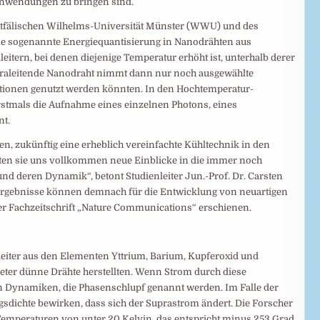
Anwendungen zu bringen sind.
tfälischen Wilhelms-Universität Münster (WWU) und des
ne sogenannte Energiequantisierung in Nanodrähten aus
itern, bei denen diejenige Temperatur erhöht ist, unterhalb derer
raleitende Nanodraht nimmt dann nur noch ausgewählte
tionen genutzt werden könnten. In den Hochtemperatur-
rstmals die Aufnahme eines einzelnen Photons, eines
nt.
, zukünftig eine erheblich vereinfachte Kühltechnik in den
ten sie uns vollkommen neue Einblicke in die immer noch
d deren Dynamik“, betont Studienleiter Jun.-Prof. Dr. Carsten
Ergebnisse können demnach für die Entwicklung von neuartigen
der Fachzeitschrift „Nature Communications“ erschienen.
eiter aus den Elementen Yttrium, Barium, Kupferoxid und
eter dünne Drähte herstellten. Wenn Strom durch diese
en Dynamiken, die Phasenschlupf genannt werden. Im Falle der
dichte bewirken, dass sich der Suprastrom ändert. Die Forscher
Temperaturen von unter 20 Kelvin, das entspricht minus 253 Grad