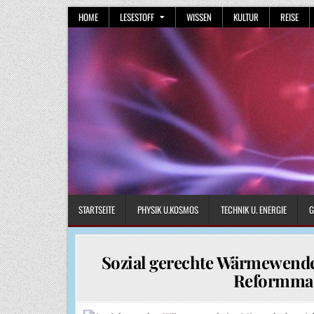
Skip
HOME
LESESTOFF
WISSEN
KULTUR
REISE
to
content
STARTSEITE
PHYSIK U.KOSMOS
TECHNIK U. ENERGIE
G
Sozial gerechte Wärmewende
Reformmaß