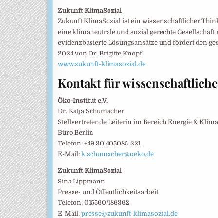
Zukunft KlimaSozial
Zukunft KlimaSozial ist ein wissenschaftlicher Think
eine klimaneutrale und sozial gerechte Gesellschaft
evidenzbasierte Lösungsansätze und fördert den ges
2024 von Dr. Brigitte Knopf.
www.zukunft-klimasozial.de
Kontakt für wissenschaftlich
Öko-Institut e.V.
Dr. Katja Schumacher
Stellvertretende Leiterin im Bereich Energie & Klim
Büro Berlin
Telefon: +49 30 405085-321
E-Mail:
k.schumacher@oeko.de
Zukunft KlimaSozial
Sina Lippmann
Presse- und Öffentlichkeitsarbeit
Telefon: 015560/186362
E-Mail:
presse@zukunft-klimasozial.de