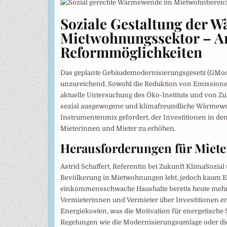
Soziale Gestaltung der 
Mietwohnungssektor – An
Reformmöglichkeiten
Das geplante Gebäudemodernisierungsgesetz (GModG
unzureichend. Sowohl die Reduktion von Emissionen 
aktuelle Untersuchung des Öko-Instituts und von Zuk
sozial ausgewogene und klimafreundliche Wärmewe
Instrumentenmix gefordert, der Investitionen in den
Mieterinnen und Mieter zu erhöhen.
Herausforderungen für Miete
Astrid Schaffert, Referentin bei Zukunft KlimaSozial 
Bevölkerung in Mietwohnungen lebt, jedoch kaum Ein
einkommensschwache Haushalte bereits heute mehr 
Vermieterinnen und Vermieter über Investitionen en
Energiekosten, was die Motivation für energetische
Regelungen wie die Modernisierungsumlage oder die