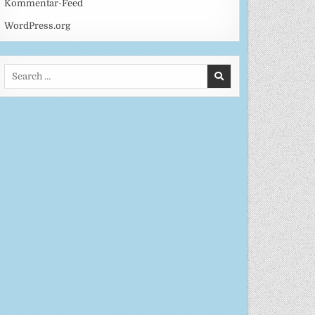
Kommentar-Feed
WordPress.org
Search
for: