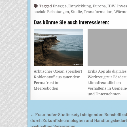
Tagged
Energie
,
Entwicklung
,
Europa
,
IDW
,
Inves
soziale Belastungen
,
Studie
,
Transformation
,
Wärme
Das könnte Sie auch interessieren:
Arktischer Ozean speichert
Erika App als digitales
Kohlenstoff aus tauendem
Werkzeug zur Förder
Permafrost im
klimafreundlichen
Meeresboden
Verhaltens in Gemein
und Unternehmen
Beitragsnavigation
← Fraunhofer-Studie zeigt steigenden Rohstoffbed
durch Zukunftstechnologien und Handlungsbedarf
nachhaltige Versorgung