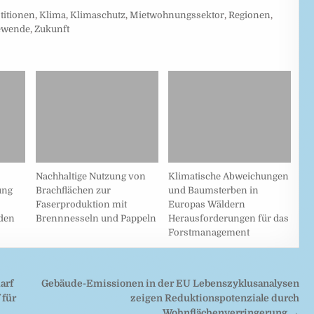
titionen
,
Klima
,
Klimaschutz
,
Mietwohnungssektor
,
Regionen
,
wende
,
Zukunft
Nachhaltige Nutzung von
Klimatische Abweichungen
ung
Brachflächen zur
und Baumsterben in
Faserproduktion mit
Europas Wäldern
den
Brennnesseln und Pappeln
Herausforderungen für das
Forstmanagement
arf
Gebäude-Emissionen in der EU Lebenszyklusanalysen
 für
zeigen Reduktionspotenziale durch
Wohnflächenverringerung →