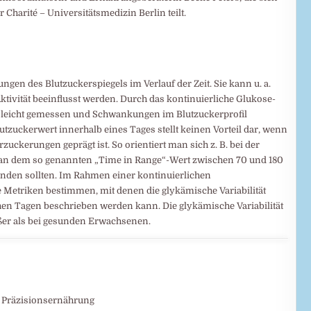
 Charité – Universitätsmedizin Berlin teilt.
ngen des Blutzuckerspiegels im Verlauf der Zeit. Sie kann u. a.
ktivität beeinflusst werden. Durch das kontinuierliche Glukose-
t leicht gemessen und Schwankungen im Blutzuckerprofil
utzuckerwert innerhalb eines Tages stellt keinen Vorteil dar, wenn
uckerungen geprägt ist. So orientiert man sich z. B. bei der
e an dem so genannten „Time in Range“-Wert zwischen 70 und 180
finden sollten. Im Rahmen einer kontinuierlichen
 Metriken bestimmen, mit denen die glykämische Variabilität
hen Tagen beschrieben werden kann. Die glykämische Variabilität
ößer als bei gesunden Erwachsenen.
d Präzisionsernährung