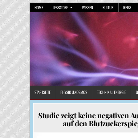
Skip
HOME
LESESTOFF
WISSEN
KULTUR
REISE
to
content
STARTSEITE
PHYSIK U.KOSMOS
TECHNIK U. ENERGIE
G
Studie zeigt keine negativen 
auf den Blutzuckerspie