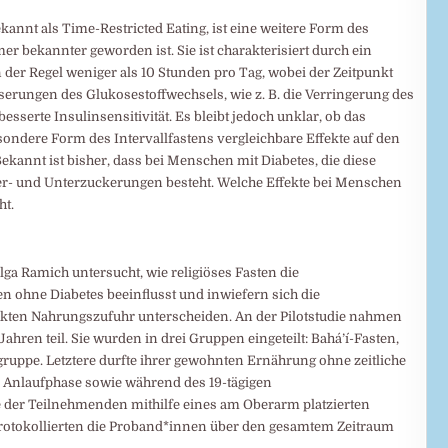
kannt als Time-Restricted Eating, ist eine weitere Form des
r bekannter geworden ist. Sie ist charakterisiert durch ein
der Regel weniger als 10 Stunden pro Tag, wobei der Zeitpunkt
sserungen des Glukosestoffwechsels, wie z. B. die Verringerung des
sserte Insulinsensitivität. Es bleibt jedoch unklar, ob das
esondere Form des Intervallfastens vergleichbare Effekte auf den
ekannt ist bisher, dass bei Menschen mit Diabetes, die diese
ber- und Unterzuckerungen besteht. Welche Effekte bei Menschen
ht.
ga Ramich untersucht, wie religiöses Fasten die
en ohne Diabetes beeinflusst und inwiefern sich die
kten Nahrungszufuhr unterscheiden. An der Pilotstudie nahmen
ren teil. Sie wurden in drei Gruppen eingeteilt: Bahá’í-Fasten,
gruppe. Letztere durfte ihrer gewohnten Ernährung ohne zeitliche
 Anlaufphase sowie während des 19-tägigen
 der Teilnehmenden mithilfe eines am Oberarm platzierten
rotokollierten die Proband*innen über den gesamtem Zeitraum