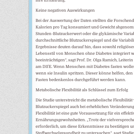
ihre Ernährung.
Keine negativen Auswirkungen
Bei der Auswertung der Daten stellten die Forschend
Kalorien pro Tag konsumiert und Gewicht abgenomme
Stunden-Blutzuckerwert oder die glykämische Variabil
durchschnittliche Blutzuckerspiegel und die Variab
Ergebnisse deuten darauf hin, dass sowohl religiöse
Lebensstil von Menschen ohne Diabetes integriert 
beeinträchtigen“, sagt Prof. Dr. Olga Ramich, Leite
am DIfE. Wenn Menschen mit Diabetes fasten wollen
wenn sie Insulin spritzen. Dieser könne helfen, de
Fasten bedenkenlos durchgeführt werden kann.
Metabolische Flexibilität als Schlüssel zum Erfolg
Die Studie unterstreicht die metabolische Flexibilit
Blutzuckerspiegel auch bei erheblichen Veränderun
Flexibilität ist eine gute Voraussetzung für ein ef
Ernährungsgewohnheiten. „Trotz der vielverspreche
erforderlich, um diese Erkenntnisse zu bestätigen u
Stoffwechselgesundheit zu untersuchen“, sagt Studi