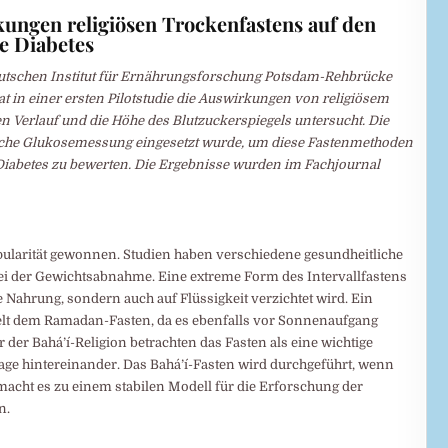
kungen religiösen Trockenfastens auf den
e Diabetes
utschen Institut für Ernährungsforschung Potsdam-Rehbrücke
at in einer ersten Pilotstudie die Auswirkungen von religiösem
n Verlauf und die Höhe des Blutzuckerspiegels untersucht. Die
uierliche Glukosemessung eingesetzt wurde, um diese Fastenmethoden
iabetes zu bewerten. Die Ergebnisse wurden im Fachjournal
Popularität gewonnen. Studien haben verschiedene gesundheitliche
 bei der Gewichtsabnahme. Eine extreme Form des Intervallfastens
te Nahrung, sondern auch auf Flüssigkeit verzichtet wird. Ein
ähnelt dem Ramadan-Fasten, da es ebenfalls vor Sonnenaufgang
der Bahá’í-Religion betrachten das Fasten als eine wichtige
 Tage hintereinander. Das Bahá’í-Fasten wird durchgeführt, wenn
 macht es zu einem stabilen Modell für die Erforschung der
n.