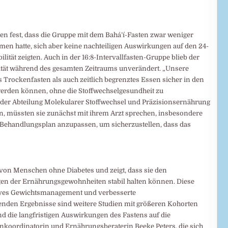
en fest, dass die Gruppe mit dem Bahá’í-Fasten zwar weniger
n hatte, sich aber keine nachteiligen Auswirkungen auf den 24-
ität zeigten. Auch in der 16:8-Intervallfasten-Gruppe blieb der
ilität während des gesamten Zeitraums unverändert. „Unsere
s Trockenfasten als auch zeitlich begrenztes Essen sicher in den
werden können, ohne die Stoffwechselgesundheit zu
rin der Abteilung Molekularer Stoffwechsel und Präzisionsernährung
, müssten sie zunächst mit ihrem Arzt sprechen, insbesondere
n Behandlungsplan anzupassen, um sicherzustellen, dass das
ät von Menschen ohne Diabetes und zeigt, dass sie den
gen der Ernährungsgewohnheiten stabil halten können. Diese
fektives Gewichtsmanagement und verbesserte
nden Ergebnisse sind weitere Studien mit größeren Kohorten
nd die langfristigen Auswirkungen des Fastens auf die
enkoordinatorin und Ernährungsberaterin Beeke Peters, die sich