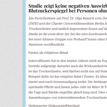
Studie zeigt keine negativen Auswir
Blutzuckerspiegel bei Personen ohn
Ein Forscherteam um Prof. Dr. Olga Ramich vom De
(DIfE) und der Charité-Universitätsmedizin Berlin h
Trockenfasten und zeitlich begrenztem Essen auf de
Studie ist die erste ihrer Art, bei der eine kontin
bei einer kleinen Gruppe von Proband*innen ohne D
Nutrients veröffentlicht.
Fasten als religiöses Ritual
Intervallfasten hat in den letzten Jahren stark an 
Vorteile aufgezeigt, darunter auch die Wirksamkeit
ist das Trockenfasten, weil hierbei nicht nur auf fes
Beispiel dafür ist das religiöse Bahá’í-Fasten. Es 
startet und nach Sonnenaufgang endet. Die Anhänger 
spirituelle Pflicht und fasten jedes Jahr im März 19
die Tage und Nächte ungefähr gleich lang sind. Dies
Auswirkungen von intermittierendem Trockenfaste
Verbesserter Glukosestoffwechsel