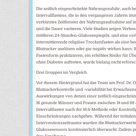
Die zeitlich eingeschränkte Nahrungszufuhr, auch be
Intervallfastens, die in den vergangenen Jahren imme
verkürztes Zeitfenster der Nahrungsaufnahme auf in 
und die Dauer variieren. Viele Studien zeigen Verbe
mittleren 24-Stunden-Glukosespiegels, und eine verbe
intermittierende religiöse Trockenfasten als eine b
Blutzucker auslösen oder gar negativ wirken kann. B
Fastenform praktizieren, ein erhöhtes Risiko für Ü
ohne Diabetes auftreten, wurde bislang nicht erforsc
Drei Gruppen im Vergleich
Vor diesem Hintergrund hat das Team um Prof. Dr. Ol
Blutzuckerkontrolle und -variabilität bei Erwachsen
Auswirkungen von denen einer zeitlich eingeschrän
16 gesunde Männer und Frauen zwischen 18 und 69 Jah
Intervallfasten nach der 16:8-Methode oder Kontroll
Einschränkungen nachgehen. Während der initialen
Interventionszeitraums wurden die Blutzuckerwerte
Glukosesensors kontinuierlich überwacht. Zudem p