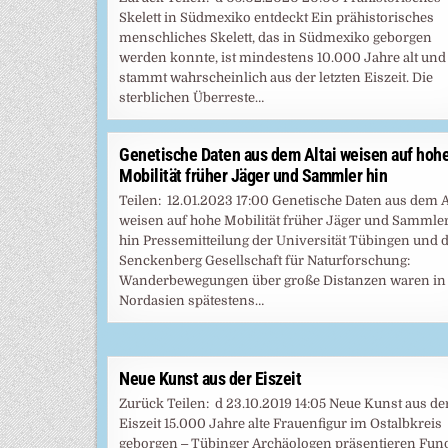
Skelett in Südmexiko entdeckt Ein prähistorisches
menschliches Skelett, das in Südmexiko geborgen
werden konnte, ist mindestens 10.000 Jahre alt und
stammt wahrscheinlich aus der letzten Eiszeit. Die
sterblichen Überreste…
Genetische Daten aus dem Altai weisen auf hoh
Mobilität früher Jäger und Sammler hin
Teilen: 12.01.2023 17:00 Genetische Daten aus dem A
weisen auf hohe Mobilität früher Jäger und Sammle
hin Pressemitteilung der Universität Tübingen und 
Senckenberg Gesellschaft für Naturforschung:
Wanderbewegungen über große Distanzen waren in
Nordasien spätestens…
Neue Kunst aus der Eiszeit
Zurück Teilen: d 23.10.2019 14:05 Neue Kunst aus de
Eiszeit 15.000 Jahre alte Frauenfigur im Ostalbkreis
geborgen ‒ Tübinger Archäologen präsentieren Fun