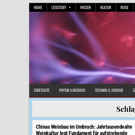
Skip
HOME
LESESTOFF
WISSEN
KULTUR
REISE
to
content
STARTSEITE
PHYSIK U.KOSMOS
TECHNIK U. ENERGIE
G
Schl
Chinas Weinbau im Umbruch: Jahrtausendealte
Weinkultur legt Fundament für aufstrebende