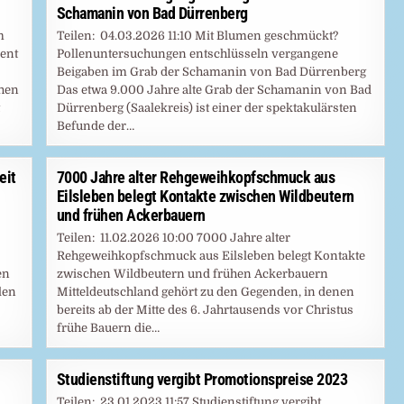
Schamanin von Bad Dürrenberg
m
Teilen: 04.03.2026 11:10 Mit Blumen geschmückt?
ent
Pollenuntersuchungen entschlüsseln vergangene
Beigaben im Grab der Schamanin von Bad Dürrenberg
chen
Das etwa 9.000 Jahre alte Grab der Schamanin von Bad
Dürrenberg (Saalekreis) ist einer der spektakulärsten
Befunde der…
eit
7000 Jahre alter Rehgeweihkopfschmuck aus
Eilsleben belegt Kontakte zwischen Wildbeutern
und frühen Ackerbauern
Teilen: 11.02.2026 10:00 7000 Jahre alter
Rehgeweihkopfschmuck aus Eilsleben belegt Kontakte
en
zwischen Wildbeutern und frühen Ackerbauern
len
Mitteldeutschland gehört zu den Gegenden, in denen
bereits ab der Mitte des 6. Jahrtausends vor Christus
frühe Bauern die…
Studienstiftung vergibt Promotionspreise 2023
Teilen: 23.01.2023 11:57 Studienstiftung vergibt