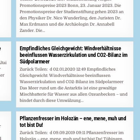
Promotionspreise 2023 Bonn, 23. Januar 2023. Die
Promotionspreise der Studienstiftung gehen 2023 an
den Physiker Dr. Nico Wunderling, den Juristen Dr.
Max Erdmann und die Archäologin Dr. Annabell
Zander. Die…
e
Empfindliches Gleichgewicht: Windverhältnisse
beeinflussen Wasserzirkulation und CO2-Bilanz im
Südpolarmeer
ltai
r
Zurück Teilen: d 02.01.2020 12:49 Empfindliches
der
Gleichgewicht: Windverhältnisse beeinflussen
Wasserzirkulation und CO2-Bilanz im Südpolarmeer
Das Meer rund um die Antarktis ist eine gewaltige
Mischbatterie für Wasser aus allen Ozeanbecken – und
bindet durch diese Umwälzung…
Pflanzenfresser im Holozän – ene, mene, muh und
tot bist Du!
r
Zurück Teilen: d 09.09.2019 09:11 Pflanzenfresser im
d
Holozän – ene, mene, muh und tot bist Du! Tübingen,