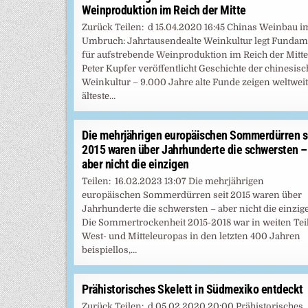
Weinproduktion im Reich der Mitte
Zurück Teilen: d 15.04.2020 16:45 Chinas Weinbau i
Umbruch: Jahrtausendealte Weinkultur legt Fundam
für aufstrebende Weinproduktion im Reich der Mitte
Peter Kupfer veröffentlicht Geschichte der chinesis
Weinkultur – 9.000 Jahre alte Funde zeigen weltweit
älteste…
Die mehrjährigen europäischen Sommerdürren s
2015 waren über Jahrhunderte die schwersten –
aber nicht die einzigen
Teilen: 16.02.2023 13:07 Die mehrjährigen
europäischen Sommerdürren seit 2015 waren über
Jahrhunderte die schwersten – aber nicht die einzig
Die Sommertrockenheit 2015-2018 war in weiten Tei
West- und Mitteleuropas in den letzten 400 Jahren
beispiellos,…
Prähistorisches Skelett in Südmexiko entdeckt
Zurück Teilen: d 05.02.2020 20:00 Prähistorisches