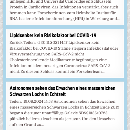
umlegen HIRI und Universität Cambridge entschlüsseln
Protein in Cardioviren, das Infektionen verstärkt, aber auch
hemmen kann Forscher:innen vom Helmholtz-Institut für
RNA-basierte Infektionsforschung (HIRI) in Würzburg und…
Lipidsenker kein Risikofaktor bei COVID-19
Zurück Teilen: d 30.11.2021 14:17 Lipidsenker kein
Risikofaktor bei COVID-19 Statine steigern Infektiösität oder
Virusvermehrung von SARS-CoV-2 nicht
Cholesterinsenkende Medikamente begünstigen eine
Infektion mit dem neuartigen Coronavirus SARS-CoV-2
nicht. Zu diesem Schluss kommt ein Forscherteam…
Astronomen sehen das Erwachen eines massereichen
Schwarzen Lochs in Echtzeit
Teilen: 19.06.2024 14:53 Astronomen sehen das Erwachen
eines massereichen Schwarzen Lochs in Echtzeit Ende 2019
begann die zuvor unauffällige Galaxie SDSS1335+0728
plötzlich heller zu leuchten als je zuvor. Um den Ursachen
auf den Grund zu…