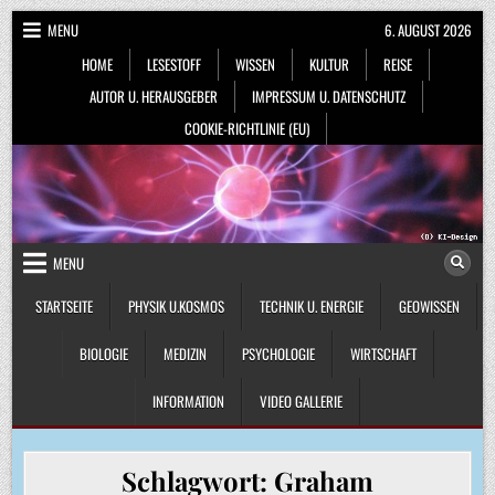
Skip
MENU
6. AUGUST 2026
to
HOME
LESESTOFF
WISSEN
KULTUR
REISE
content
AUTOR U. HERAUSGEBER
IMPRESSUM U. DATENSCHUTZ
COOKIE-RICHTLINIE (EU)
MENU
STARTSEITE
PHYSIK U.KOSMOS
TECHNIK U. ENERGIE
GEOWISSEN
BIOLOGIE
MEDIZIN
PSYCHOLOGIE
WIRTSCHAFT
INFORMATION
VIDEO GALLERIE
Schlagwort:
Graham