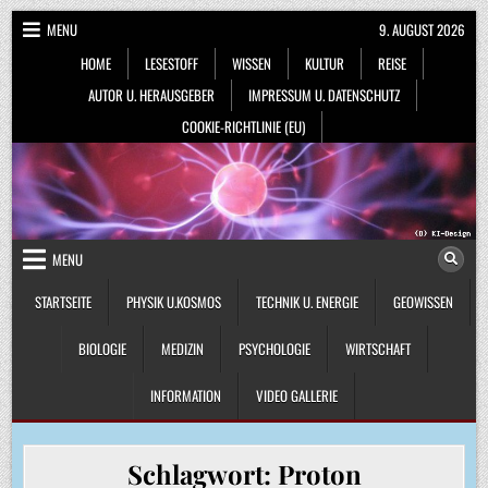
Skip
MENU
9. AUGUST 2026
to
HOME
LESESTOFF
WISSEN
KULTUR
REISE
content
AUTOR U. HERAUSGEBER
IMPRESSUM U. DATENSCHUTZ
COOKIE-RICHTLINIE (EU)
MENU
STARTSEITE
PHYSIK U.KOSMOS
TECHNIK U. ENERGIE
GEOWISSEN
BIOLOGIE
MEDIZIN
PSYCHOLOGIE
WIRTSCHAFT
INFORMATION
VIDEO GALLERIE
Schlagwort:
Proton