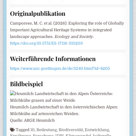
Originalpublikation
Camporese, M. C. et al. (2026): Exploring the role of Globally
Important Agricultural Heritage Systems in integrated
landscape approaches.
Ecology and Society
.
https://doi.org/10.5751/ES-17116-310203
Weiterführende Informationen
https://www.uni-goettingen.de/de/3240.html?id=8205
Bildbeispiel
Heumilch-Landwirtschaft in den österreichischen Alpen:
Milchkühe auf artenreichen Weiden.
Quelle: ARGE Heumilch
Tagged
10
,
Bedeutung
,
Biodiversität
,
Entwicklung
,
Ernährung
,
Forschung
,
IDW
,
Klimawandel
,
kulturelle