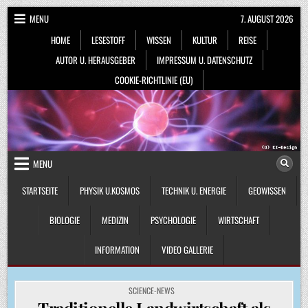
Skip
MENU
7. AUGUST 2026
to
HOME
LESESTOFF
WISSEN
KULTUR
REISE
content
AUTOR U. HERAUSGEBER
IMPRESSUM U. DATENSCHUTZ
COOKIE-RICHTLINIE (EU)
MENU
STARTSEITE
PHYSIK U.KOSMOS
TECHNIK U. ENERGIE
GEOWISSEN
BIOLOGIE
MEDIZIN
PSYCHOLOGIE
WIRTSCHAFT
INFORMATION
VIDEO GALLERIE
POSTED
SCIENCE-NEWS
IN
Traditionelle Landwirtschaft als