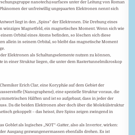
Forschungsgruppe nanotech@surfaces unter der Leitung von Roman
 Phänomen der unfreiwillig ungepaarten Elektronen nennt sich
ntwort liegt in den „Spins“ der Elektronen. Die Drehung eines
in winziges Magnetfeld, ein magnetisches Moment. Wenn sich wie
 einem Orbital eines Atoms befinden, so löschen sich diese
gen allein in seinem Orbital, so bleibt das magnetische Moment
ge.
n der Elektronen als Schaltungselemente nutzen zu können,
e in einer Struktur liegen, die unter dem Rastertunnelmikroskop
 Chemiker Erich Clar, eine Koryphäe auf dem Gebiet der
serstoffe (Nanographene), eine spezielle Struktur voraus, die
 symmetrischen Hälften und ist so aufgebaut, dass in jeder der
 muss. Da die beiden Elektronen aber doch über die Molekülstruktur
tisch gekoppelt – das heisst, ihre Spins zeigen zwingend in
Goblet als logisches „NOT“-Gatter, also als Invertor, wirken:
 der Ausgang gezwungenermassen ebenfalls drehen. Es ist