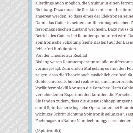
allerdings auch möglich, die Struktur in einen ferr
Richtung. Dazu muss die Struktur mit einer bestim
angeregt werden, so dass eines der Elektronen sein
Damit das Gatter in seinem antiferromagnetischen Zus
ferromagnetischen Zustand wechseln. Dazu muss die
Betrieb des Gatters bei Raumtemperatur frei wird. Da
spintronische Schaltung (siehe Kasten) auf der Ba
fehlerfrei funktioniert.
Von der Theorie zur Realität
Bislang waren Raumtemperatur-stabile, antiferroma
vorausgesagt. Zum ersten Mal gelang es nun den Fors
zeigen, dass die Theorie auch tatsächlich der Realität
Goblet einerseits höchst reaktiv ist, und andererseit
Vorläufermolekül konnten die Forscher Clar’s Goble
verschiedenen Experimenten konnten die Forscher ze
Sie fanden zudem, dass die Austauschkopplungsenerg
somit Spin-basierte logische Operationen bei Raumte
wichtiger Schritt Richtung Spintronik gelungen“, sa
Fachmagazin «Nature Nanotechnology» erschienen.
((Spintronik))