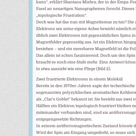
kann“, erklärt Shantanu Mishra, der in der Empa-
Fasel an neuartigen Nanographenen forscht. Dieses
„topologische Frustration“.
Doch was hat das nun mit Magnetismus zu tun? Die A
Elektrons um seine eigene Achse bewirkt nämlich e
üblich zwei Elektronen mit gegensätzlichen Spins in
Magnetfelder gegenseitig aus. Ist ein Elektron hinge
bestehen – und ein messbares Magnetfeld ist die Fol
Das allein ist schon faszinierend. Doch um den Spi
braucht es noch eine Stufe mehr. Eine Antwort könnt
in etwa aussieht wie eine Fliege (Bild 2).
Zwei frustrierte Elektronen in einem Molekül
Bereits in den 1970er-Jahren sagte der tschechische
sogenannten polyzyklischen aromatischen Kohlenwas
als „Clar’s Goblet“ bekannt ist. Sie besteht aus zwei
Hälften ein Elektron topologisch frustriert bleiben
miteinander verbunden sind, sind sie antiferromagne
entgegengesetzte Richtungen.
In seinem antiferromagnetischem Zustand könnte das 
Wird der Spin am Eingang umgedreht, so muss sich