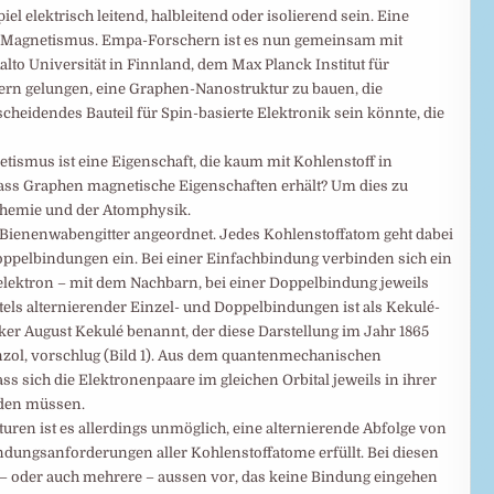
l elektrisch leitend, halbleitend oder isolierend sein. Eine
r: Magnetismus. Empa-Forschern ist es nun gemeinsam mit
lto Universität in Finnland, dem Max Planck Institut für
ern gelungen, eine Graphen-Nanostruktur zu bauen, die
cheidendes Bauteil für Spin-basierte Elektronik sein könnte, die
ismus ist eine Eigenschaft, die kaum mit Kohlenstoff in
 dass Graphen magnetische Eigenschaften erhält? Um dies zu
 Chemie und der Atomphysik.
 Bienenwabengitter angeordnet. Jedes Kohlenstoffatom geht dabei
oppelbindungen ein. Bei einer Einfachbindung verbinden sich ein
lektron – mit dem Nachbarn, bei einer Doppelbindung jeweils
els alternierender Einzel- und Doppelbindungen ist als Kekulé-
ker August Kekulé benannt, der diese Darstellung im Jahr 1865
enzol, vorschlug (Bild 1). Aus dem quantenmechanischen
ss sich die Elektronenpaare im gleichen Orbital jeweils in ihrer
iden müssen.
ren ist es allerdings unmöglich, eine alternierende Abfolge von
ndungsanforderungen aller Kohlenstoffatome erfüllt. Bei diesen
– oder auch mehrere – aussen vor, das keine Bindung eingehen