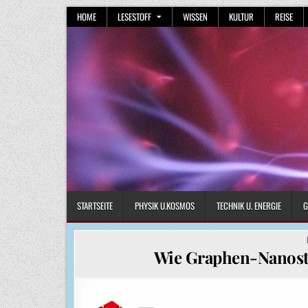
Skip
HOME
LESESTOFF
WISSEN
KULTUR
REISE
to
content
STARTSEITE
PHYSIK U.KOSMOS
TECHNIK U. ENERGIE
G
Wie Graphen-Nanost