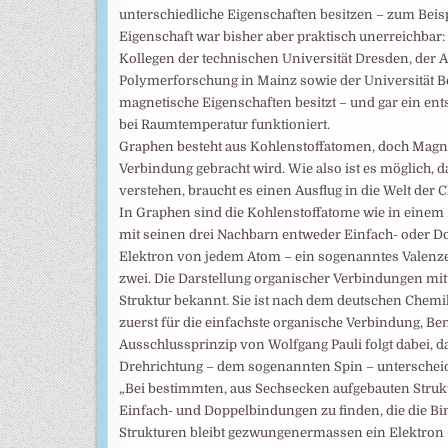
unterschiedliche Eigenschaften besitzen – zum Beispie
Eigenschaft war bisher aber praktisch unerreichba
Kollegen der technischen Universität Dresden, der Aa
Polymerforschung in Mainz sowie der Universität B
magnetische Eigenschaften besitzt – und gar ein ents
bei Raumtemperatur funktioniert.
Graphen besteht aus Kohlenstoffatomen, doch Magnet
Verbindung gebracht wird. Wie also ist es möglich,
verstehen, braucht es einen Ausflug in die Welt der
In Graphen sind die Kohlenstoffatome wie in einem
mit seinen drei Nachbarn entweder Einfach- oder D
Elektron von jedem Atom – ein sogenanntes Valenze
zwei. Die Darstellung organischer Verbindungen mitt
Struktur bekannt. Sie ist nach dem deutschen Chemi
zuerst für die einfachste organische Verbindung, B
Ausschlussprinzip von Wolfgang Pauli folgt dabei, da
Drehrichtung – dem sogenannten Spin – untersche
„Bei bestimmten, aus Sechsecken aufgebauten Struktu
Einfach- und Doppelbindungen zu finden, die die Bi
Strukturen bleibt gezwungenermassen ein Elektron 