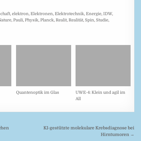
chaft
,
elektron
,
Elektronen
,
Elektrotechnik
,
Energie
,
IDW
,
Nature
,
Pauli
,
Physik
,
Planck
,
Realit
,
Realität
,
Spin
,
Studie
,
Quantenoptik im Glas
UWE-4: Klein und agil im
All
chen
KI-gestützte molekulare Krebsdiagnose bei
Hirntumoren →