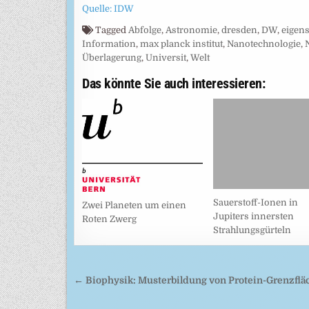
Quelle: IDW
Tagged
Abfolge
,
Astronomie
,
dresden
,
DW
,
eigens
Information
,
max planck institut
,
Nanotechnologie
,
Überlagerung
,
Universit
,
Welt
Das könnte Sie auch interessieren:
Sauerstoff-Ionen in
Zwei Planeten um einen
Jupiters innersten
Roten Zwerg
Strahlungsgürteln
Beitragsnavigation
← Biophysik: Musterbildung von Protein-Grenzflä