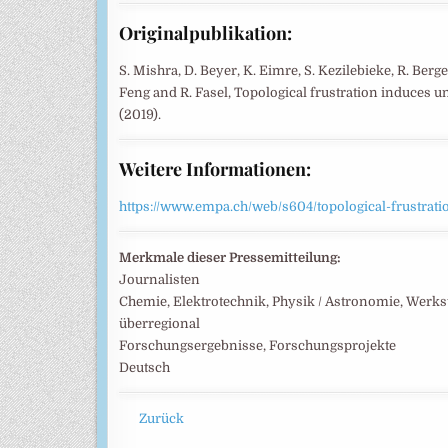
Originalpublikation:
S. Mishra, D. Beyer, K. Eimre, S. Kezilebieke, R. Berger,
Feng and R. Fasel, Topological frustration induces
(2019).
Weitere Informationen:
https://www.empa.ch/web/s604/topological-frustrati
Merkmale dieser Pressemitteilung:
Journalisten
Chemie, Elektrotechnik, Physik / Astronomie, Werk
überregional
Forschungsergebnisse, Forschungsprojekte
Deutsch
Zurück