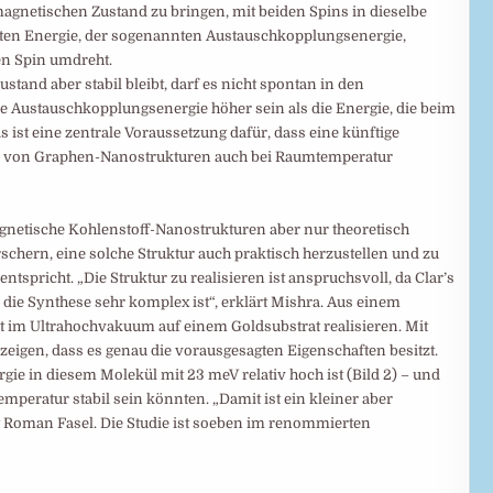
omagnetischen Zustand zu bringen, mit beiden Spins in dieselbe
mten Energie, der sogenannten Austauschkopplungsenergie,
en Spin umdreht.
tand aber stabil bleibt, darf es nicht spontan in den
 Austauschkopplungsenergie höher sein als die Energie, die beim
s ist eine zentrale Voraussetzung dafür, dass eine künftige
sis von Graphen-Nanostrukturen auch bei Raumtemperatur
gnetische Kohlenstoff-Nanostrukturen aber nur theoretisch
chern, eine solche Struktur auch praktisch herzustellen und zu
 entspricht. „Die Struktur zu realisieren ist anspruchsvoll, da Clar’s
s die Synthese sehr komplex ist“, erklärt Mishra. Aus einem
t im Ultrahochvakuum auf einem Goldsubstrat realisieren. Mit
igen, dass es genau die vorausgesagten Eigenschaften besitzt.
ie in diesem Molekül mit 23 meV relativ hoch ist (Bild 2) – und
mperatur stabil sein könnten. „Damit ist ein kleiner aber
gt Roman Fasel. Die Studie ist soeben im renommierten