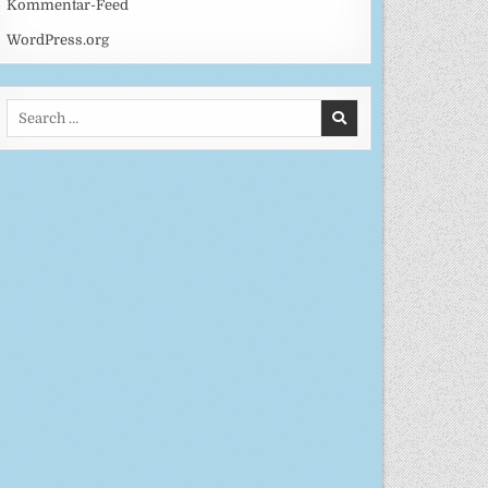
Kommentar-Feed
WordPress.org
Search
for: