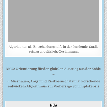
Algorithmen als Entscheidungshilfe in der Pandemie: Studie
zeigt grundsätzliche Zustimmung
Beitragsnavigation
MCC: Orientierung für den globalen Ausstieg aus der Kohle
→
← Misstrauen, Angst und Risikoeinschätzung: Forschende
entwickeln Algorithmus zur Vorhersage von Impfskepsis
META