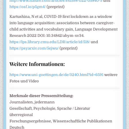
http://www.nature.com/articles/s41598-022-05840-5
und
https://osf.io/p5gm4/
(preprint)
Kartushina, N et al, COVID-19 first lockdown as a window
into language acquisition: associations between caregiver-
child activities and vocabulary gain, Language Development
Research 2022 DOI: 10.34842/abym-xv34.
https://lps.library.cmu.edu/LDR/article/id/518/
und
https://psyarxiv.com/5ejwu/
(preprint)
Weitere Informationen:
https://www.uni-goettingen.de/de/3240.html?id=6591
weitere
Fotos und Video
Merkmale dieser Pressemitteilung:
Journalisten, jedermann
Gesellschaft, Psychologie, Sprache / Literatur
überregional
Forschungsergebnisse, Wissenschaftliche Publikationen
Deutsch