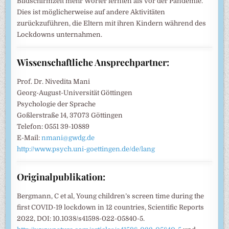
Bildschirmzeit mehr Wörter lernten als vor der Pandemie.
Dies ist möglicherweise auf andere Aktivitäten
zurückzuführen, die Eltern mit ihren Kindern während des
Lockdowns unternahmen.
Wissenschaftliche Ansprechpartner:
Prof. Dr. Nivedita Mani
Georg-August-Universität Göttingen
Psychologie der Sprache
Goßlerstraße 14, 37073 Göttingen
Telefon: 0551 39-10889
E-Mail:
nmani@gwdg.de
http://www.psych.uni-goettingen.de/de/lang
Originalpublikation:
Bergmann, C et al, Young children’s screen time during the
first COVID-19 lockdown in 12 countries, Scientific Reports
2022, DOI: 10.1038/s41598-022-05840-5.