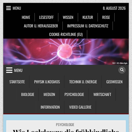
Skip
MENU
8. AUGUST 2026
to
HOME
LESESTOFF
WISSEN
KULTUR
REISE
content
AUTOR U. HERAUSGEBER
IMPRESSUM U. DATENSCHUTZ
COOKIE-RICHTLINIE (EU)
MENU
STARTSEITE
PHYSIK U.KOSMOS
TECHNIK U. ENERGIE
GEOWISSEN
BIOLOGIE
MEDIZIN
PSYCHOLOGIE
WIRTSCHAFT
INFORMATION
VIDEO GALLERIE
POSTED
PSYCHOLOGIE
IN
Wie Lockdowns die frühkindliche