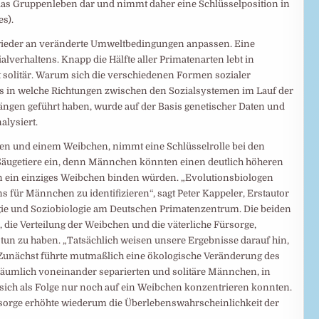
 das Gruppenleben dar und nimmt daher eine Schlüsselposition in
s).
wieder an veränderte Umweltbedingungen anpassen. Eine
lverhaltens. Knapp die Hälfte aller Primatenarten lebt in
bt solitär. Warum sich die verschiedenen Formen sozialer
es in welche Richtungen zwischen den Sozialsystemen im Lauf der
ngen geführt haben, wurde auf der Basis genetischer Daten und
lysiert.
 und einem Weibchen, nimmt eine Schlüsselrolle bei den
Säugetiere ein, denn Männchen könnten einen deutlich höheren
 an ein einziges Weibchen binden würden. „Evolutionsbiologen
s für Männchen zu identifizieren“, sagt Peter Kappeler, Erstautor
ogie und Soziobiologie am Deutschen Primatenzentrum. Die beiden
die Verteilung der Weibchen und die väterliche Fürsorge,
 tun zu haben. „Tatsächlich weisen unsere Ergebnisse darauf hin,
 „Zunächst führte mutmaßlich eine ökologische Veränderung des
räumlich voneinander separierten und solitäre Männchen, in
 sich als Folge nur noch auf ein Weibchen konzentrieren konnten.
ürsorge erhöhte wiederum die Überlebenswahrscheinlichkeit der