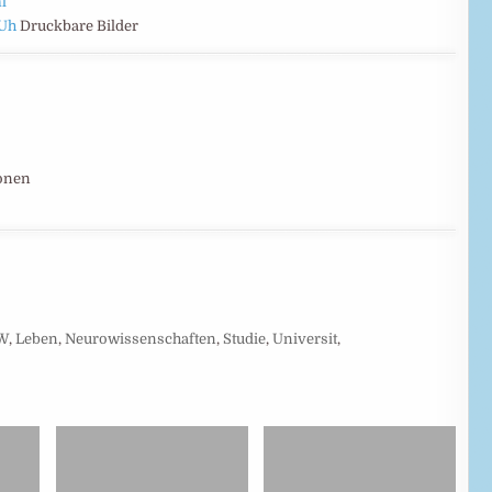
l
YUh
Druckbare Bilder
ionen
W
,
Leben
,
Neurowissenschaften
,
Studie
,
Universit
,