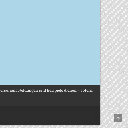
, Personenabbildungen und Beispiele dienen – sofern
SCRO
TO
TOP