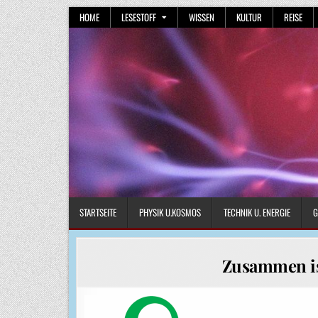
Skip
HOME
LESESTOFF
WISSEN
KULTUR
REISE
to
content
STARTSEITE
PHYSIK U.KOSMOS
TECHNIK U. ENERGIE
G
Zusammen is