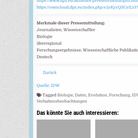
https://www.dpz.eu/aktuelles/pressemitteilungen.htm
https://owncloud.dpz.eu/index.php/s/jsKycQ3Ce1Lv
Merkmale dieser Pressemitteilung:
Journalisten, Wissenschaftler
Biologie
überregional
Forschungsergebnisse, Wissenschaftliche Publikat
Deutsch
Zurück
Quelle: IDW
Tagged
Biologie
,
Daten
,
Evolution
,
Forschung
,
ID
Verhaltensbeobachtungen
Das könnte Sie auch interessieren: