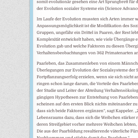
somit evolutionär gesehen eine Art Sprungbrett für
der Evolution sozialer Systeme ein (Science Advance
Im Laufe der Evolution mussten sich Arten immer 
Anpassungsmöglichkeit ist die Modifikation des Sozia
Gruppen, ungefähr ein Drittel in Paaren, der Rest le
Komplexität entwickelt haben, wie viele Übergänge 
Evolution gab und welche Faktoren zu diesen Übergä
Verhaltensbeobachtungen von 362 Primatenarten ana
Paarleben, das Zusammenleben von einem Männchen
Überlegungen zur Evolution der Sozialsysteme der 
Fortpflanzungserfolg erzielen, wenn sie sich nicht
ringen schon lange darum, die Vorteile des Paarleben
der Studie und Leiter der Abteilung Verhaltensökol
gängigen Hypothesen zur Entstehung von Paarleben, 
scheinen auf den ersten Blick nichts miteinander zu
dass sich beide Faktoren ergänzen“, sagt Kappeler.
Lebensraums dazu, dass sich die Weibchen stärker 
deren Streifgebiet vorher mehrere Weibchen lebten,
Die aus der Paarbildung resultierende väterliche F
Nachkommen und stärkte damit das Paarleben.“