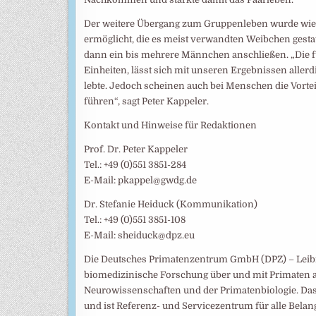
Der weitere Übergang zum Gruppenleben wurde wied
ermöglicht, die es meist verwandten Weibchen gestat
dann ein bis mehrere Männchen anschließen. „Die f
Einheiten, lässt sich mit unseren Ergebnissen allerd
lebte. Jedoch scheinen auch bei Menschen die Vortei
führen“, sagt Peter Kappeler.
Kontakt und Hinweise für Redaktionen
Prof. Dr. Peter Kappeler
Tel.: +49 (0)551 3851-284
E-Mail: pkappel@gwdg.de
Dr. Stefanie Heiduck (Kommunikation)
Tel.: +49 (0)551 3851-108
E-Mail: sheiduck@dpz.eu
Die Deutsches Primatenzentrum GmbH (DPZ) – Leibni
biomedizinische Forschung über und mit Primaten a
Neurowissenschaften und der Primatenbiologie. Das
und ist Referenz- und Servicezentrum für alle Belan