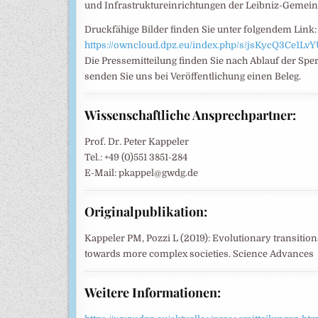
und Infrastruktureinrichtungen der Leibniz-Gemein
Druckfähige Bilder finden Sie unter folgendem Link:
https://owncloud.dpz.eu/index.php/s/jsKycQ3Ce1Lv
Die Pressemitteilung finden Sie nach Ablauf der Sperr
senden Sie uns bei Veröffentlichung einen Beleg.
Wissenschaftliche Ansprechpartner:
Prof. Dr. Peter Kappeler
Tel.: +49 (0)551 3851-284
E-Mail: pkappel@gwdg.de
Originalpublikation:
Kappeler PM, Pozzi L (2019): Evolutionary transitio
towards more complex societies. Science Advances
Weitere Informationen: