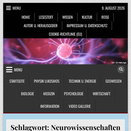
Skip
MENU
9. AUGUST 2026
to
HOME
LESESTOFF
WISSEN
KULTUR
REISE
content
AUTOR U. HERAUSGEBER
IMPRESSUM U. DATENSCHUTZ
COOKIE-RICHTLINIE (EU)
MENU
STARTSEITE
PHYSIK U.KOSMOS
TECHNIK U. ENERGIE
GEOWISSEN
BIOLOGIE
MEDIZIN
PSYCHOLOGIE
WIRTSCHAFT
INFORMATION
VIDEO GALLERIE
Schlagwort:
Neurowissenschaften