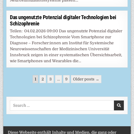
Neurostimulationssysteme passen…
Das ungenutzte Potenzial digitaler Technologien bei
Schizophrenie
Teilen: 04.02.2026 09:00 Das ungenutzte Potenzial digitaler
Technologien bei Schizophrenie Vom Smartphone zur
Diagnose – Forscher:innen am Institut für Systemische
Neurowissenschaften der Medizinischen Universität
Innsbruck zeigen in einer systematischen Übersichtsarbeit,
wie Smartphones und Wearables die…
Seitennummerierung
1
2
3
…
9
Older posts →
der
Beiträge
Search
for:
Diese Webseite enthält Inhalte und Medien, die ganz oder