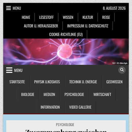
Skip
MENU
8. AUGUST 2026
to
HOME
LESESTOFF
WISSEN
KULTUR
REISE
content
AUTOR U. HERAUSGEBER
IMPRESSUM U. DATENSCHUTZ
COOKIE-RICHTLINIE (EU)
MENU
STARTSEITE
PHYSIK U.KOSMOS
TECHNIK U. ENERGIE
GEOWISSEN
BIOLOGIE
MEDIZIN
PSYCHOLOGIE
WIRTSCHAFT
INFORMATION
VIDEO GALLERIE
POSTED
PSYCHOLOGIE
IN
Zusammenhang zwischen