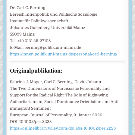
Dr. Carl C. Berning
Bereich Innenpolitik und Politische Soziologie
Institut für Politikwissenschaft
Johannes Gutenberg-Universität Mainz
55099 Mainz
Tel. +49 6131 39-27108
E-Mail: berning@politik.uni-mainz.de
https://innen.politik.uni-mainz.de/personal/carl-berning/
Originalpublikation:
Sabrina J. Mayer, Carl C. Berning, David Johann
The Two Dimensions of Narcissistic Personality and
Support for the Radical Right: The Role of Right‐wing
Authoritarianism, Social Dominance Orientation and Anti‐
immigrant Sentiment
European Journal of Personality, 9. Januar 2020
DOI: 10.1002/per.2228
https://onlinelibrary.wiley.com/doi/abs/10.1002/per.2228