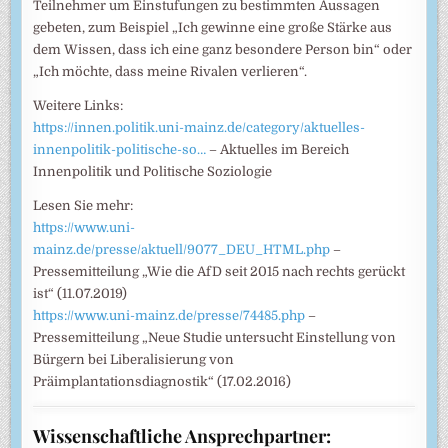
Teilnehmer um Einstufungen zu bestimmten Aussagen
gebeten, zum Beispiel „Ich gewinne eine große Stärke aus
dem Wissen, dass ich eine ganz besondere Person bin“ oder
„Ich möchte, dass meine Rivalen verlieren“.
Weitere Links:
https://innen.politik.uni-mainz.de/category/aktuelles-
innenpolitik-politische-so…
– Aktuelles im Bereich
Innenpolitik und Politische Soziologie
Lesen Sie mehr:
https://www.uni-
mainz.de/presse/aktuell/9077_DEU_HTML.php
–
Pressemitteilung „Wie die AfD seit 2015 nach rechts gerückt
ist“ (11.07.2019)
https://www.uni-mainz.de/presse/74485.php
–
Pressemitteilung „Neue Studie untersucht Einstellung von
Bürgern bei Liberalisierung von
Präimplantationsdiagnostik“ (17.02.2016)
Wissenschaftliche Ansprechpartner: