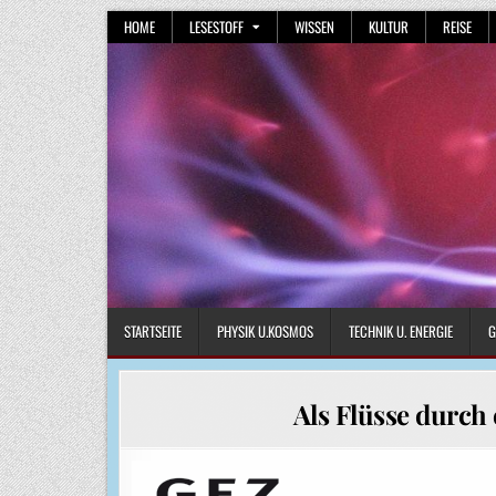
Skip
HOME
LESESTOFF
WISSEN
KULTUR
REISE
to
content
STARTSEITE
PHYSIK U.KOSMOS
TECHNIK U. ENERGIE
G
Als Flüsse durch