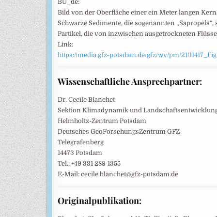
BU_de:
Bild von der Oberfläche einer ein Meter langen Kern
Schwarze Sedimente, die sogenannten „Sapropels“, s
Partikel, die von inzwischen ausgetrockneten Flüssen 
Link:
https://media.gfz-potsdam.de/gfz/wv/pm/21/11417_
Wissenschaftliche Ansprechpartner:
Dr. Cecile Blanchet
Sektion Klimadynamik und Landschaftsentwicklun
Helmholtz-Zentrum Potsdam
Deutsches GeoForschungsZentrum GFZ
Telegrafenberg
14473 Potsdam
Tel.: +49 331 288-1355
E-Mail: cecile.blanchet@gfz-potsdam.de
Originalpublikation: