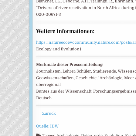
Blanchet, CL., Osborne, A.H., Tjallingii, R., Ehrman
“Drivers of river reactivation in North Africa during 
020-00671-3
Weitere Informationen:
https://natureecoevocommunity.nature.com/posts/anc
Ecology and Evolution)
Merkmale dieser Pressemitteilung:
Journalisten, Lehrer/Schüler, Studierende, Wissens
Geowissenschaften, Geschichte / Archäologie, Meer / 
überregional
Buntes aus der Wissenschaft, Forschungsergebniss
Deutsch
Zurück
Quelle: IDW
Tagged
Archäologie
,
Daten
,
erde
,
Evolution
,
Fran