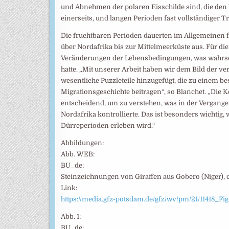
und Abnehmen der polaren Eisschilde sind, die den
einerseits, und langen Perioden fast vollständiger T
Die fruchtbaren Perioden dauerten im Allgemeinen fün
über Nordafrika bis zur Mittelmeerküste aus. Für di
Veränderungen der Lebensbedingungen, was wahrsc
hatte. „Mit unserer Arbeit haben wir dem Bild der 
wesentliche Puzzleteile hinzugefügt, die zu einem 
Migrationsgeschichte beitragen“, so Blanchet. „Di
entscheidend, um zu verstehen, was in der Vergang
Nordafrika kontrollierte. Das ist besonders wichtig,
Dürreperioden erleben wird.“
Abbildungen:
Abb. WEB:
BU_de:
Steinzeichnungen von Giraffen aus Gobero (Niger), c
Link:
https://media.gfz-potsdam.de/gfz/wv/pm/21/11418_
Abb. 1:
BU_de: