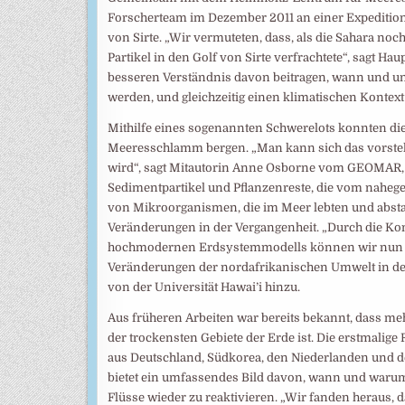
Forscherteam im Dezember 2011 an einer Expedition
von Sirte. „Wir vermuteten, dass, als die Sahara noc
Partikel in den Golf von Sirte verfrachtete“, sagt H
besseren Verständnis davon beitragen, wann und un
werden, und gleichzeitig einen klimatischen Kontext
Mithilfe eines sogenannten Schwerelots konnten d
Meeresschlamm bergen. „Man kann sich das vorstell
wird“, sagt Mitautorin Anne Osborne vom GEOMAR, d
Sedimentpartikel und Pflanzenreste, die vom nahe
von Mikroorganismen, die im Meer lebten und abstar
Veränderungen in der Vergangenheit. „Durch die K
hochmodernen Erdsystemmodells können wir nun di
Veränderungen der nordafrikanischen Umwelt in den 
von der Universität Hawai’i hinzu.
Aus früheren Arbeiten war bereits bekannt, dass meh
der trockensten Gebiete der Erde ist. Die erstmali
aus Deutschland, Südkorea, den Niederlanden und de
bietet ein umfassendes Bild davon, wann und warum
Flüsse wieder zu reaktivieren. „Wir fanden heraus