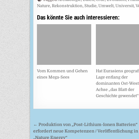
Nature
,
Rekonstruktion
,
Studie
,
Umwelt
,
Universit
,
V
Das könnte Sie auch interessieren:
Vom Kommen und Gehen
Hat Eurasiens geograf
eines Mega-Sees
Lage entlang der
dominanten Ost-West
Achse „das Blatt der
Geschichte gewendet“
Beitragsnavigation
← Produktion von „Post-Lithium-Ionen Batterien“
erfordert neue Kompetenzen / Veröffentlichung in
„Nature Energy“