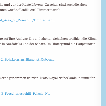
a und vor der Küste Libyens. Zu sehen sind auch die alten
mmen wurde. (Grafik: Axel Timmermann)
_Fig-1_Area_of_Research_Timmerman…
ne auf ihre Analyse. Die enthaltenen Schichten erzählen die Klima-
e in Nordafrika und der Sahara. Im Hintergrund die Hauptautorin
_Fig-2_Bohrkern_m_Blanchet_Osborn…
kerne genommen wurden. (Foto: Royal Netherlands Institute for
ig-3_Forschungsschiff_Pelagia_N…