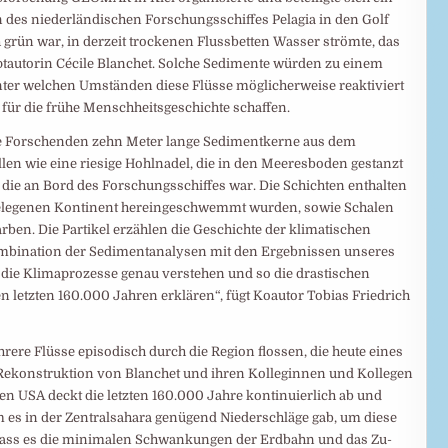
 des niederländischen Forschungsschiffes Pelagia in den Golf
h grün war, in derzeit trockenen Flussbetten Wasser strömte, das
auptautorin Cécile Blanchet. Solche Sedimente würden zu einem
ter welchen Umständen diese Flüsse möglicherweise reaktiviert
 für die frühe Menschheitsgeschichte schaffen.
ie Forschenden zehn Meter lange Sedimentkerne aus dem
en wie eine riesige Hohlnadel, die in den Meeresboden gestanzt
ie an Bord des Forschungsschiffes war. Die Schichten enthalten
gelegenen Kontinent hereingeschwemmt wurden, sowie Schalen
ben. Die Partikel erzählen die Geschichte der klimatischen
ombination der Sedimentanalysen mit den Ergebnissen unseres
e Klimaprozesse genau verstehen und so die drastischen
letzten 160.000 Jahren erklären“, fügt Koautor Tobias Friedrich
rere Flüsse episodisch durch die Region flossen, die heute eines
ge Rekonstruktion von Blanchet und ihren Kolleginnen und Kollegen
n USA deckt die letzten 160.000 Jahre kontinuierlich ab und
 es in der Zentralsahara genügend Niederschläge gab, um diese
, dass es die minimalen Schwankungen der Erdbahn und das Zu-