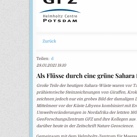
Zurück
Teilen:
d
28.01.2021 18:10
Als Flüsse durch eine grüne Sahara 
Große Teile der heutigen Sahara-Wüste waren vor 
prähistorische Steinzeichnungen von Giraffen, Kr
zeichnen jedoch nur ein grobes Bild der damalige
Mittelmeer vor der Küste Libyens kombiniert mit E
Umweltveränderungen in Nordafrika der letzten 160
GeoForschungsZentrum GFZ und ihre Kollegen aus D
darüber heute in der Zeitschrift Nature Geoscience.
Gemeinsam mit dem Helmholtz-Zentrum für Meeresfo