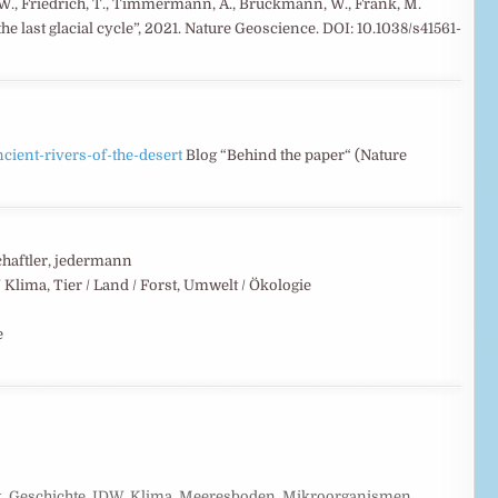
n, W., Friedrich, T., Timmermann, A., Brückmann, W., Frank, M.
the last glacial cycle”, 2021. Nature Geoscience. DOI: 10.1038/s41561-
ient-rivers-of-the-desert
Blog “Behind the paper“ (Nature
chaftler, jedermann
Klima, Tier / Land / Forst, Umwelt / Ökologie
e
k
,
Geschichte
,
IDW
,
Klima
,
Meeresboden
,
Mikroorganismen
,