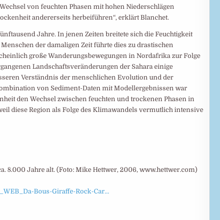
 Wechsel von feuchten Phasen mit hohen Niederschlägen
rockenheit andererseits herbeiführen“, erklärt Blanchet.
ftausend Jahre. In jenen Zeiten breitete sich die Feuchtigkeit
e Menschen der damaligen Zeit führte dies zu drastischen
heinlich große Wanderungsbewegungen in Nordafrika zur Folge
vergangenen Landschaftsveränderungen der Sahara einige
besseren Verständnis der menschlichen Evolution und der
e Kombination von Sediment-Daten mit Modellergebnissen war
enheit den Wechsel zwischen feuchten und trockenen Phasen in
 weil diese Region als Folge des Klimawandels vermutlich intensive
a. 8.000 Jahre alt. (Foto: Mike Hettwer, 2006, www.hettwer.com)
Fig_WEB_Da-Bous-Giraffe-Rock-Car…