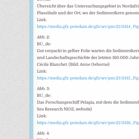
Übersicht über das Untersuchungsgebiet in Nordafrik
Flussläufe und der Ort, wo der Sedimentkern geno
Link:
https://media.gfz-potsdam.de/gfz/wv/pm/21/11414
Abb. 2:
BU_de:
Gut verpackt in gelber Folie warten die Sedimentker
und Landschaftsgeschichte der letzten 160.000 Jahr
Cécile Blanchet. (Bild: Anne Osborne)
Link:
https://media.gfz-potsdam.de/gfz/wv/pm/21/11415
Abb. 3:
BU_de:
Das Forschungsschiff Pelagia, mit dem die Sediment
Sea Research NIOZ, website)
Link:
https://media.gfz-potsdam.de/gfz/wv/pm/21/11416_F
Abb. 4: