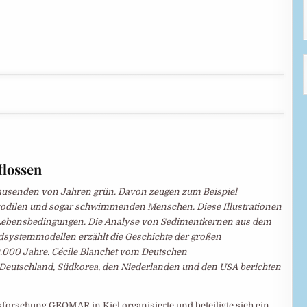
flossen
Tausenden von Jahren grün. Davon zeugen zum Beispiel
okodilen und sogar schwimmenden Menschen. Diese Illustrationen
n Lebensbedingungen. Die Analyse von Sedimentkernen aus dem
rdsystemmodellen erzählt die Geschichte der großen
.000 Jahre. Cécile Blanchet vom Deutschen
eutschland, Südkorea, den Niederlanden und den USA berichten
rschung GEOMAR in Kiel organisierte und beteiligte sich ein