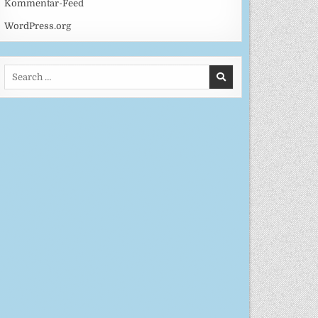
Kommentar-Feed
WordPress.org
Search
for: