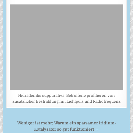
Hidradenitis suppurativa: Betroffene profitieren von
zusätzlicher Bestrahlung mit Lichtpuls und Radiofrequenz
Beitragsnavigation
Weniger ist mehr: Warum ein sparsamer Iridium-
Katalysator so gut funktioniert →