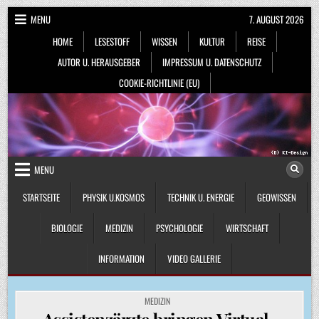
Skip
MENU
7. AUGUST 2026
to
HOME
LESESTOFF
WISSEN
KULTUR
REISE
content
AUTOR U. HERAUSGEBER
IMPRESSUM U. DATENSCHUTZ
COOKIE-RICHTLINIE (EU)
MENU
STARTSEITE
PHYSIK U.KOSMOS
TECHNIK U. ENERGIE
GEOWISSEN
BIOLOGIE
MEDIZIN
PSYCHOLOGIE
WIRTSCHAFT
INFORMATION
VIDEO GALLERIE
POSTED
MEDIZIN
IN
Assistenzärzte bringen Virtual-