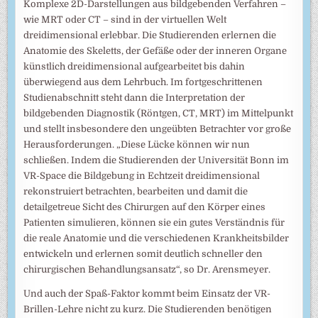
Komplexe 2D-Darstellungen aus bildgebenden Verfahren –
wie MRT oder CT – sind in der virtuellen Welt
dreidimensional erlebbar. Die Studierenden erlernen die
Anatomie des Skeletts, der Gefäße oder der inneren Organe
künstlich dreidimensional aufgearbeitet bis dahin
überwiegend aus dem Lehrbuch. Im fortgeschrittenen
Studienabschnitt steht dann die Interpretation der
bildgebenden Diagnostik (Röntgen, CT, MRT) im Mittelpunkt
und stellt insbesondere den ungeübten Betrachter vor große
Herausforderungen. „Diese Lücke können wir nun
schließen. Indem die Studierenden der Universität Bonn im
VR-Space die Bildgebung in Echtzeit dreidimensional
rekonstruiert betrachten, bearbeiten und damit die
detailgetreue Sicht des Chirurgen auf den Körper eines
Patienten simulieren, können sie ein gutes Verständnis für
die reale Anatomie und die verschiedenen Krankheitsbilder
entwickeln und erlernen somit deutlich schneller den
chirurgischen Behandlungsansatz“, so Dr. Arensmeyer.
Und auch der Spaß-Faktor kommt beim Einsatz der VR-
Brillen-Lehre nicht zu kurz. Die Studierenden benötigen