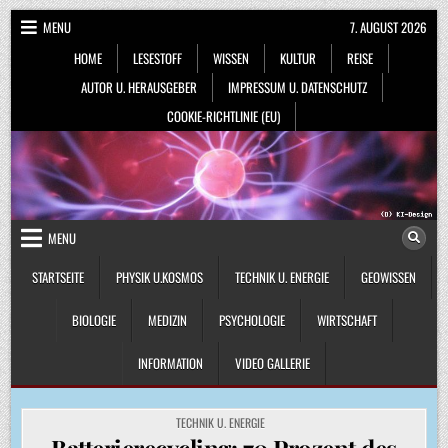
Skip
MENU
7. AUGUST 2026
to
HOME
LESESTOFF
WISSEN
KULTUR
REISE
content
AUTOR U. HERAUSGEBER
IMPRESSUM U. DATENSCHUTZ
COOKIE-RICHTLINIE (EU)
MENU
STARTSEITE
PHYSIK U.KOSMOS
TECHNIK U. ENERGIE
GEOWISSEN
BIOLOGIE
MEDIZIN
PSYCHOLOGIE
WIRTSCHAFT
INFORMATION
VIDEO GALLERIE
POSTED
TECHNIK U. ENERGIE
IN
Batterierecycling: 70 Prozent des