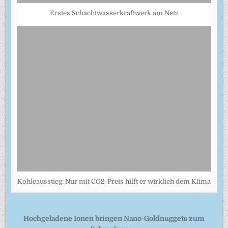
Erstes Schachtwasserkraftwerk am Netz
Kohleausstieg: Nur mit CO2-Preis hilft er wirklich dem Klima
Beitragsnavigation
Hochgeladene Ionen bringen Nano-Goldnuggets zum