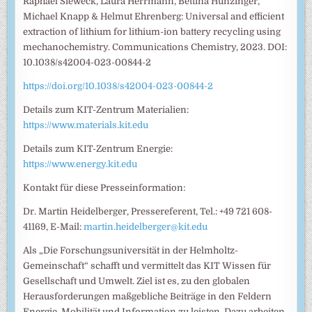
Raphael Sieweck, Laura Herrmann, Bettina Hunzinger,
Michael Knapp & Helmut Ehrenberg: Universal and efficient
extraction of lithium for lithium-ion battery recycling using
mechanochemistry. Communications Chemistry, 2023. DOI:
10.1038/s42004-023-00844-2
https://doi.org/10.1038/s42004-023-00844-2
Details zum KIT-Zentrum Materialien:
https://www.materials.kit.edu
Details zum KIT-Zentrum Energie:
https://www.energy.kit.edu
Kontakt für diese Presseinformation:
Dr. Martin Heidelberger, Pressereferent, Tel.: +49 721 608-
41169, E-Mail:
martin.heidelberger@kit.edu
Als „Die Forschungsuniversität in der Helmholtz-
Gemeinschaft“ schafft und vermittelt das KIT Wissen für
Gesellschaft und Umwelt. Ziel ist es, zu den globalen
Herausforderungen maßgebliche Beiträge in den Feldern
Energie, Mobilität und Information zu leisten. Dazu arbeiten