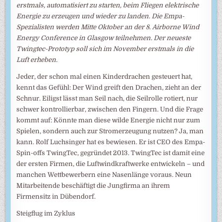
erstmals, automatisiert zu starten, beim Fliegen elektrische
Energie zu erzeugen und wieder zu landen. Die Empa-
Spezialisten werden Mitte Oktober an der 8. Airborne Wind
Energy Conference in Glasgow teilnehmen. Der neueste
Twingtec-Prototyp soll sich im November erstmals in die
Luft erheben.
Jeder, der schon mal einen Kinderdrachen gesteuert hat,
kennt das Gefühl: Der Wind greift den Drachen, zieht an der
Schnur. Eiligst lässt man Seil nach, die Seilrolle rotiert, nur
schwer kontrollierbar, zwischen den Fingern. Und die Frage
kommt auf: Könnte man diese wilde Energie nicht nur zum
Spielen, sondern auch zur Stromerzeugung nutzen? Ja, man
kann. Rolf Luchsinger hat es bewiesen. Er ist CEO des Empa-
Spin-offs TwingTec, gegründet 2013. TwingTec ist damit eine
der ersten Firmen, die Luftwindkraftwerke entwickeln – und
manchen Wettbewerbern eine Nasenlänge voraus. Neun
Mitarbeitende beschäftigt die Jungfirma an ihrem
Firmensitz in Dübendorf.
Steigflug im Zyklus