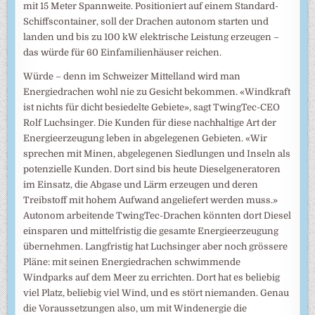
mit 15 Meter Spannweite. Positioniert auf einem Standard-
Schiffscontainer, soll der Drachen autonom starten und
landen und bis zu 100 kW elektrische Leistung erzeugen –
das würde für 60 Einfamilienhäuser reichen.
Würde – denn im Schweizer Mittelland wird man
Energiedrachen wohl nie zu Gesicht bekommen. «Windkraft
ist nichts für dicht besiedelte Gebiete», sagt TwingTec-CEO
Rolf Luchsinger. Die Kunden für diese nachhaltige Art der
Energieerzeugung leben in abgelegenen Gebieten. «Wir
sprechen mit Minen, abgelegenen Siedlungen und Inseln als
potenzielle Kunden. Dort sind bis heute Dieselgeneratoren
im Einsatz, die Abgase und Lärm erzeugen und deren
Treibstoff mit hohem Aufwand angeliefert werden muss.»
Autonom arbeitende TwingTec-Drachen könnten dort Diesel
einsparen und mittelfristig die gesamte Energieerzeugung
übernehmen. Langfristig hat Luchsinger aber noch grössere
Pläne: mit seinen Energiedrachen schwimmende
Windparks auf dem Meer zu errichten. Dort hat es beliebig
viel Platz, beliebig viel Wind, und es stört niemanden. Genau
die Voraussetzungen also, um mit Windenergie die