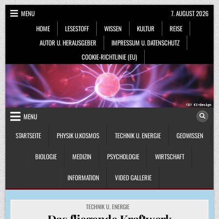
Skip
MENU
7. AUGUST 2026
to
HOME
LESESTOFF
WISSEN
KULTUR
REISE
content
AUTOR U. HERAUSGEBER
IMPRESSUM U. DATENSCHUTZ
COOKIE-RICHTLINIE (EU)
MENU
STARTSEITE
PHYSIK U.KOSMOS
TECHNIK U. ENERGIE
GEOWISSEN
BIOLOGIE
MEDIZIN
PSYCHOLOGIE
WIRTSCHAFT
INFORMATION
VIDEO GALLERIE
POSTED
TECHNIK U. ENERGIE
IN
Das fliegende Kraftwerk