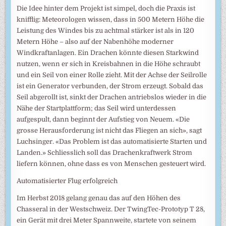
Die Idee hinter dem Projekt ist simpel, doch die Praxis ist
knifflig: Meteorologen wissen, dass in 500 Metern Höhe die
Leistung des Windes bis zu achtmal stärker ist als in 120
Metern Höhe – also auf der Nabenhöhe moderner
Windkraftanlagen. Ein Drachen könnte diesen Starkwind
nutzen, wenn er sich in Kreisbahnen in die Höhe schraubt
und ein Seil von einer Rolle zieht. Mit der Achse der Seilrolle
ist ein Generator verbunden, der Strom erzeugt. Sobald das
Seil abgerollt ist, sinkt der Drachen antriebslos wieder in die
Nähe der Startplattform; das Seil wird unterdessen
aufgespult, dann beginnt der Aufstieg von Neuem. «Die
grosse Herausforderung ist nicht das Fliegen an sich», sagt
Luchsinger. «Das Problem ist das automatisierte Starten und
Landen.» Schliesslich soll das Drachenkraftwerk Strom
liefern können, ohne dass es von Menschen gesteuert wird.
Automatisierter Flug erfolgreich
Im Herbst 2018 gelang genau das auf den Höhen des
Chasseral in der Westschweiz. Der TwingTec-Prototyp T 28,
ein Gerät mit drei Meter Spannweite, startete von seinem