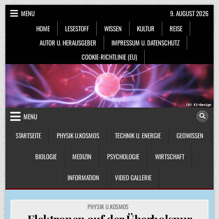
Skip
MENU
9. AUGUST 2026
to
HOME
LESESTOFF
WISSEN
KULTUR
REISE
content
AUTOR U. HERAUSGEBER
IMPRESSUM U. DATENSCHUTZ
COOKIE-RICHTLINIE (EU)
MENU
STARTSEITE
PHYSIK U.KOSMOS
TECHNIK U. ENERGIE
GEOWISSEN
BIOLOGIE
MEDIZIN
PSYCHOLOGIE
WIRTSCHAFT
INFORMATION
VIDEO GALLERIE
POSTED
PHYSIK U.KOSMOS
IN
Elektronen auf der Überholspur