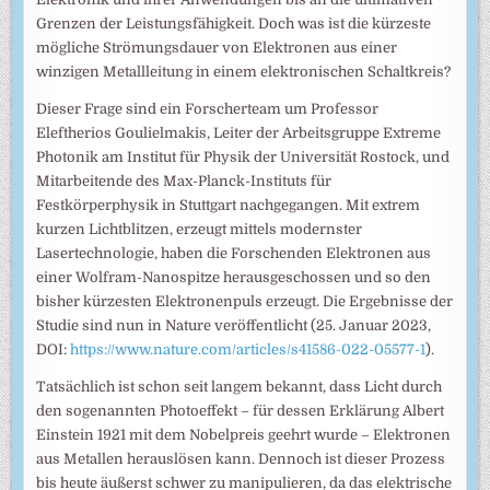
Grenzen der Leistungsfähigkeit. Doch was ist die kürzeste
mögliche Strömungsdauer von Elektronen aus einer
winzigen Metallleitung in einem elektronischen Schaltkreis?
Dieser Frage sind ein Forscherteam um Professor
Eleftherios Goulielmakis, Leiter der Arbeitsgruppe Extreme
Photonik am Institut für Physik der Universität Rostock, und
Mitarbeitende des Max-Planck-Instituts für
Festkörperphysik in Stuttgart nachgegangen. Mit extrem
kurzen Lichtblitzen, erzeugt mittels modernster
Lasertechnologie, haben die Forschenden Elektronen aus
einer Wolfram-Nanospitze herausgeschossen und so den
bisher kürzesten Elektronenpuls erzeugt. Die Ergebnisse der
Studie sind nun in Nature veröffentlicht (25. Januar 2023,
DOI:
https://www.nature.com/articles/s41586-022-05577-1
).
Tatsächlich ist schon seit langem bekannt, dass Licht durch
den sogenannten Photoeffekt – für dessen Erklärung Albert
Einstein 1921 mit dem Nobelpreis geehrt wurde – Elektronen
aus Metallen herauslösen kann. Dennoch ist dieser Prozess
bis heute äußerst schwer zu manipulieren, da das elektrische