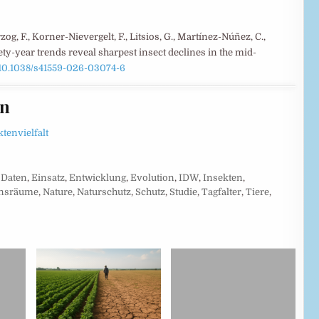
zog, F., Korner-Nievergelt, F., Litsios, G., Martínez-Núñez, C.,
nety-year trends reveal sharpest insect declines in the mid-
10.1038/s41559-026-03074-6
en
tenvielfalt
,
Daten
,
Einsatz
,
Entwicklung
,
Evolution
,
IDW
,
Insekten
,
nsräume
,
Nature
,
Naturschutz
,
Schutz
,
Studie
,
Tagfalter
,
Tiere
,