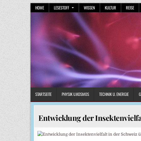
Skip
HOME
LESESTOFF
WISSEN
KULTUR
REISE
to
content
STARTSEITE
PHYSIK U.KOSMOS
TECHNIK U. ENERGIE
G
Entwicklung der Insektenvielfa