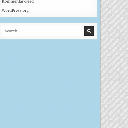
Kommentar-Feed
WordPress.org
Search
for: