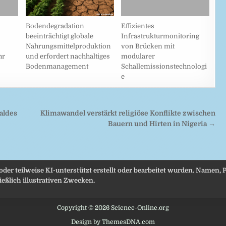
Bodendegradation
Effizientes
beeinträchtigt globale
Infrastrukturmonitoring
Nahrungsmittelproduktion
von Brücken mit
hr
und erfordert nachhaltiges
modularer
Bodenmanagement
Schallemissionstechnologi
e
aldes
Klimawandel verstärkt religiöse Konflikte zwischen
Bauern und Hirten in Nigeria →
 oder teilweise KI-unterstützt erstellt oder bearbeitet wurden. Namen
eßlich illustrativen Zwecken.
Copyright © 2026 Science-Online.org
Design by ThemesDNA.com