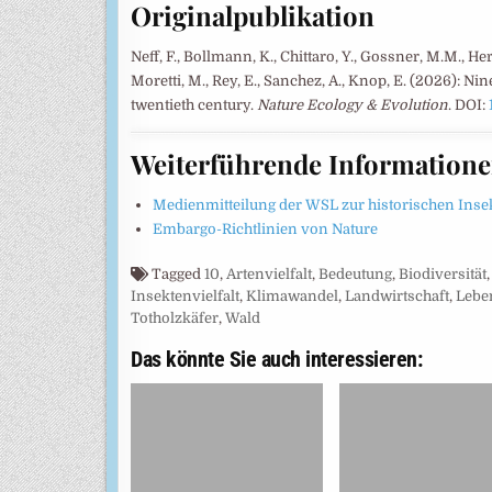
Originalpublikation
Neff, F., Bollmann, K., Chittaro, Y., Gossner, M.M., Her
Moretti, M., Rey, E., Sanchez, A., Knop, E. (2026): Ni
twentieth century.
Nature Ecology & Evolution
. DOI:
Weiterführende Information
Medienmitteilung der WSL zur historischen Insek
Embargo-Richtlinien von Nature
Tagged
10
,
Artenvielfalt
,
Bedeutung
,
Biodiversität
Insektenvielfalt
,
Klimawandel
,
Landwirtschaft
,
Lebe
Totholzkäfer
,
Wald
Das könnte Sie auch interessieren: