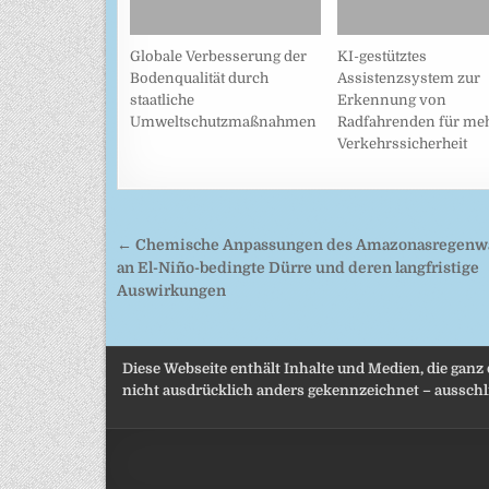
Globale Verbesserung der
KI-gestütztes
Bodenqualität durch
Assistenzsystem zur
staatliche
Erkennung von
Umweltschutzmaßnahmen
Radfahrenden für me
Verkehrssicherheit
Beitragsnavigation
← Chemische Anpassungen des Amazonasregenw
an El-Niño-bedingte Dürre und deren langfristige
Auswirkungen
Diese Webseite enthält Inhalte und Medien, die ganz
nicht ausdrücklich anders gekennzeichnet – ausschli