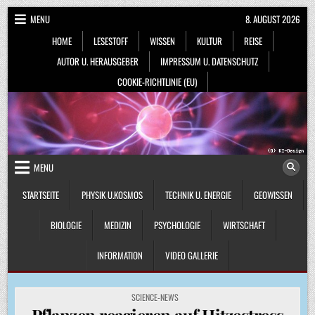
Skip
MENU
8. AUGUST 2026
to
HOME
LESESTOFF
WISSEN
KULTUR
REISE
content
AUTOR U. HERAUSGEBER
IMPRESSUM U. DATENSCHUTZ
COOKIE-RICHTLINIE (EU)
MENU
STARTSEITE
PHYSIK U.KOSMOS
TECHNIK U. ENERGIE
GEOWISSEN
BIOLOGIE
MEDIZIN
PSYCHOLOGIE
WIRTSCHAFT
INFORMATION
VIDEO GALLERIE
POSTED
SCIENCE-NEWS
IN
Pflanzen reagieren auf Hitzestress