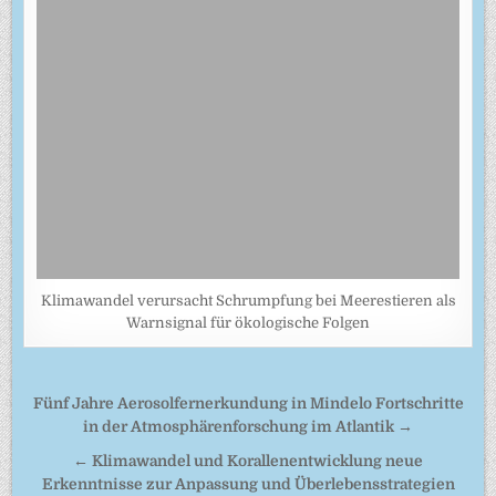
Klimawandel verursacht Schrumpfung bei Meerestieren als
Warnsignal für ökologische Folgen
Beitragsnavigation
Fünf Jahre Aerosolfernerkundung in Mindelo Fortschritte
in der Atmosphärenforschung im Atlantik →
← Klimawandel und Korallenentwicklung neue
Erkenntnisse zur Anpassung und Überlebensstrategien