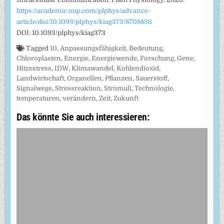
https://academic.oup.com/plphys/advance-
article/doi/10.1093/plphys/kiag373/8708836
DOI: 10.1093/plphys/kiag373
Tagged
10
,
Anpassungsfähigkeit
,
Bedeutung
,
Chloroplasten
,
Energie
,
Energiewende
,
Forschung
,
Gene
,
Hitzestress
,
IDW
,
Klimawandel
,
Kohlendioxid
,
Landwirtschaft
,
Organellen
,
Pflanzen
,
Sauerstoff
,
Signalwege
,
Stressreaktion
,
Stromuli
,
Technologie
,
temperaturen
,
verändern
,
Zeit
,
Zukunft
Das könnte Sie auch interessieren: