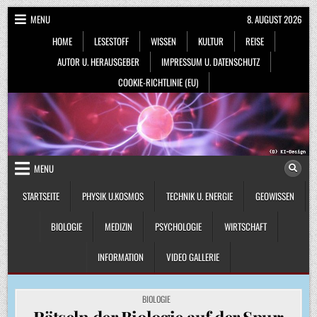
Skip
MENU
8. AUGUST 2026
to
HOME
LESESTOFF
WISSEN
KULTUR
REISE
content
AUTOR U. HERAUSGEBER
IMPRESSUM U. DATENSCHUTZ
COOKIE-RICHTLINIE (EU)
MENU
STARTSEITE
PHYSIK U.KOSMOS
TECHNIK U. ENERGIE
GEOWISSEN
BIOLOGIE
MEDIZIN
PSYCHOLOGIE
WIRTSCHAFT
INFORMATION
VIDEO GALLERIE
POSTED
BIOLOGIE
IN
Rätseln der Biologie auf der Spur: