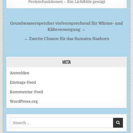
Proteinfunktionen – Ein Lichtblitz genügt
Beitragsnavigation
Grundwasserspeicher vielversprechend für Wärme- und
Kälteversorgung →
← Zweite Chance für das Sumatra-Nashorn
META
Anmelden
Eintrags-Feed
Kommentar-Feed
WordPress.org
Search
for: