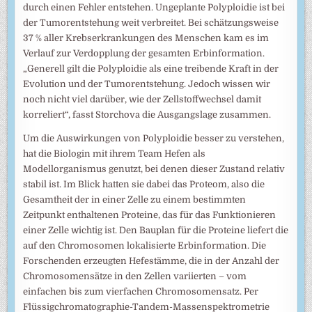
durch einen Fehler entstehen. Ungeplante Polyploidie ist bei
der Tumorentstehung weit verbreitet. Bei schätzungsweise
37 % aller Krebserkrankungen des Menschen kam es im
Verlauf zur Verdopplung der gesamten Erbinformation.
„Generell gilt die Polyploidie als eine treibende Kraft in der
Evolution und der Tumorentstehung. Jedoch wissen wir
noch nicht viel darüber, wie der Zellstoffwechsel damit
korreliert“, fasst Storchova die Ausgangslage zusammen.
Um die Auswirkungen von Polyploidie besser zu verstehen,
hat die Biologin mit ihrem Team Hefen als
Modellorganismus genutzt, bei denen dieser Zustand relativ
stabil ist. Im Blick hatten sie dabei das Proteom, also die
Gesamtheit der in einer Zelle zu einem bestimmten
Zeitpunkt enthaltenen Proteine, das für das Funktionieren
einer Zelle wichtig ist. Den Bauplan für die Proteine liefert die
auf den Chromosomen lokalisierte Erbinformation. Die
Forschenden erzeugten Hefestämme, die in der Anzahl der
Chromosomensätze in den Zellen variierten – vom
einfachen bis zum vierfachen Chromosomensatz. Per
Flüssigchromatographie-Tandem-Massenspektrometrie