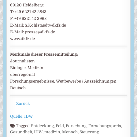
69120 Heidelberg
T: +49 6221 42 2843
F: +49 6221 42 2968
E-Mail: S.Kohlstaedt@dkfz.de
E-Mail: presse@dkfz.de
www.dkfz.de
Merkmale dieser Pressemitteilung:
Journalisten
Biologie, Medizin
überregional
Forschungsergebnisse, Wettbewerbe / Auszeichnungen
Deutsch
Zurück
Quelle: IDW
Tagged
Entdeckung
,
Feld
,
Forschung
,
Forschungspreis
,
Gesundheit
,
IDW
,
medizin
,
Mensch
,
Steuerung