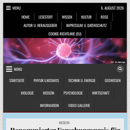
Skip
MENU
6. AUGUST 2026
to
HOME
LESESTOFF
WISSEN
KULTUR
REISE
content
AUTOR U. HERAUSGEBER
IMPRESSUM U. DATENSCHUTZ
COOKIE-RICHTLINIE (EU)
MENU
STARTSEITE
PHYSIK U.KOSMOS
TECHNIK U. ENERGIE
GEOWISSEN
BIOLOGIE
MEDIZIN
PSYCHOLOGIE
WIRTSCHAFT
INFORMATION
VIDEO GALLERIE
POSTED
MEDIZIN
IN
Renommierter Forschungspreis für