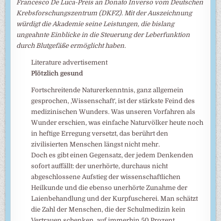
Francesco De Luca-Preis an Donato Inverso vom Deutschen
Krebsforschungszentrum (DKFZ). Mit der Auszeichnung
würdigt die Akademie seine Leistungen, die bislang
ungeahnte Einblicke in die Steuerung der Leberfunktion
durch Blutgefäße ermöglicht haben.
Literature advertisement
Plötzlich gesund
Fortschreitende Naturerkenntnis, ganz allgemein
gesprochen, ‚Wissenschaft‘, ist der stärkste Feind des
medizinischen Wunders. Was unseren Vorfahren als
Wunder erschien, was einfache Naturvölker heute noch
in heftige Erregung versetzt, das berührt den
zivilisierten Menschen längst nicht mehr.
Doch es gibt einen Gegensatz, der jedem Denkenden
sofort auffällt: der unerhörte, durchaus nicht
abgeschlossene Aufstieg der wissenschaftlichen
Heilkunde und die ebenso unerhörte Zunahme der
Laienbehandlung und der Kurpfuscherei. Man schätzt
die Zahl der Menschen, die der Schulmedizin kein
Vertrauen schenken, auf immerhin 50 Prozent.