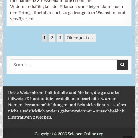
mechanische Stressbehandlung erhöht die
Widerstandsfähigkeit der Pflanzen und steigert damit auch
den Ertrag, führt aber auch zu gedrungenem Wachstum und
verzögertem…
Seitennummerierung
1
2
3
Older posts →
der
Beiträge
Search
for:
Diese Webseite enthält Inhalte und Medien, die ganz oder
teilweise KI-unterstützt erstellt oder bearbeitet wurden.
Namen, Personenabbildungen und Beispiele dienen – sofern
nicht ausdrücklich anders gekennzeichnet – ausschließlich
illustrativen Zwecken.
Copyright © 2026 Science-Online.org