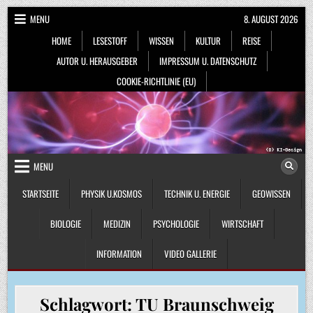
Skip
MENU
8. AUGUST 2026
to
HOME
LESESTOFF
WISSEN
KULTUR
REISE
content
AUTOR U. HERAUSGEBER
IMPRESSUM U. DATENSCHUTZ
COOKIE-RICHTLINIE (EU)
MENU
STARTSEITE
PHYSIK U.KOSMOS
TECHNIK U. ENERGIE
GEOWISSEN
BIOLOGIE
MEDIZIN
PSYCHOLOGIE
WIRTSCHAFT
INFORMATION
VIDEO GALLERIE
Schlagwort:
TU Braunschweig