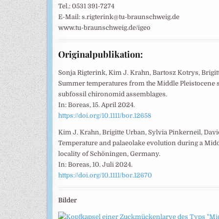
Tel.: 0531 391-7274
E-Mail: s.rigterink@tu-braunschweig.de
www.tu-braunschweig.de/igeo
Originalpublikation:
Sonja Rigterink, Kim J. Krahn, Bartosz Kotrys, Brigi
Summer temperatures from the Middle Pleistocene s
subfossil chironomid assemblages.
In: Boreas, 15. April 2024.
https://doi.org/10.1111/bor.12658
Kim J. Krahn, Brigitte Urban, Sylvia Pinkerneil, Da
Temperature and palaeolake evolution during a Middle 
locality of Schöningen, Germany.
In: Boreas, 10. Juli 2024.
https://doi.org/10.1111/bor.12670
Bilder