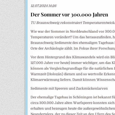
12.07.2024 14:26
Der Sommer vor 300.000 Jahren
TU Braunschweig rekonstruiert Temperaturentwic
Wie war der Sommer in Norddeutschland vor 300.00
Temperaturen verändert? Um das herauszufinden, h
Braunschweig Sedimente des ehemaligen Tagebaus Sc
Orte der Archäologie zählt. Im Fokus ihrer Forschun
Vor dem Hintergrund des Klimawandels wird ein Blic
127.000 Jahre vor heute) immer wichtiger, um das K
können als Vergleichsgrundlage für die natürliche
Warmzeit (Holozän) dienen und so wertvolle Erken
Klimaerwärmung liefern. Damit können Wissenscha
Sedimente mit Speeren und Zuckmückenlarven
Der ehemalige Tagebau in Schöningen ist bekannt fü
circa 300.000 Jahre alten Wurfspeere konnten sich
erhalten und bezeugen heute die außergewöhnlichen
Neandertalers, der zu dieser Zeit an den Ufern des 