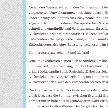
Neben den Speeren waren in den Sedimentschichten
vergangenen Umweltparameter mit einschlossen. Ein
Federführung des Instituts für Geosysteme und Bioi
sogenannten Bioindikatoren. Die aquatischen Mikr
schnell und empfindlich auf Veränderungen ihres L
Zuckmückenlarven (Chironomiden), Muschelkrebsen 
Sedimenten erhalten geblieben sind, können somit
Eutrophierung, also eine Nährstoffanreicherung im
Temperaturen zwischen 16 und 22 Grad
„Zuckmückenlarven eignen sich besonders, um die 
Stoffwechsel, ihre Ernährung und ihre Fortpflanzun
erklärt Doktorandin Sonja Rigterink. „Dabei vergleic
Zuckmückenartenvergesellschaftung mit einem mode
Zuckmückenarten, also den Temperaturbereich, in dem
Die Analyse der fossilen Zuckmücken aus den Sed
ergab jetzt, dass die Sommer zwischen 16 und 22 Gr
Temperaturen höher als in gemäßigteren Wald-Phase
Sommern und kalten Wintern. Im Vergleich zu heut