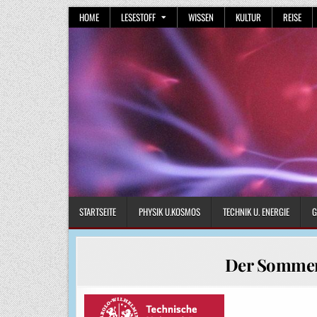
Skip
HOME
LESESTOFF
WISSEN
KULTUR
REISE
to
content
STARTSEITE
PHYSIK U.KOSMOS
TECHNIK U. ENERGIE
G
Der Sommer