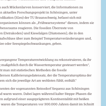
 auch Mückenlarven konserviert, die Informationen zu
 aktuelles Forschungsprojekt in Schöningen, unter
ndikation (IGeo) der TU Braunschweig, befasst sich mit
oorganismen können als „Frühwarnsysteme“ dienen, indem sie
ebensraums reagieren. Die fossilen Überreste von
(Ostrakoden) und Kieselalgen (Diatomeen), die in den
 Aufschluss über zum Beispiel Temperaturveränderungen und,
 See oder Seespiegelschwankungen, geben.
vergangene Temperaturentwicklung zu rekonstruieren, da ihr
g maßgeblich durch die Wassertemperatur gesteuert werden“,
ht man mit statistischen Methoden die fossile
rnen Kalibrierungsdatensatz, der die Temperaturoptima der
 sich die jeweilige Art am wohlsten fühlt, enthält.“
imenten der sogenannten Reinsdorf Sequenz aus Schöningen
ad warm waren. Dabei lagen während kalter Steppe-Phasen die
n aufgrund einer ausgeprägteren Kontinentalität mit heißen
e waren die Temperaturen vor 300.000 Jahren damit im Schnitt