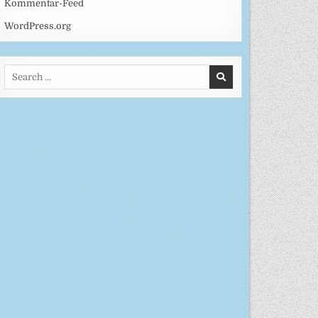
Kommentar-Feed
WordPress.org
Search
for: