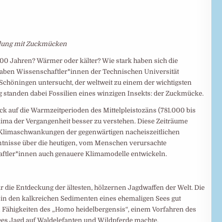
klung mit Zuckmücken
0 Jahren? Wärmer oder kälter? Wie stark haben sich die
aben Wissenschaftler*innen der Technischen Universität
höningen untersucht, der weltweit zu einem der wichtigsten
g standen dabei Fossilien eines winzigen Insekts: der Zuckmücke.
k auf die Warmzeitperioden des Mittelpleistozäns (781.000 bis
lima der Vergangenheit besser zu verstehen. Diese Zeiträume
n Klimaschwankungen der gegenwärtigen nacheiszeitlichen
ntnisse über die heutigen, vom Menschen verursachte
ftler*innen auch genauere Klimamodelle entwickeln.
r die Entdeckung der ältesten, hölzernen Jagdwaffen der Welt. Die
 in den kalkreichen Sedimenten eines ehemaligen Sees gut
 Fähigkeiten des „Homo heidelbergensis“, einem Vorfahren des
Sees Jagd auf Waldelefanten und Wildpferde machte.