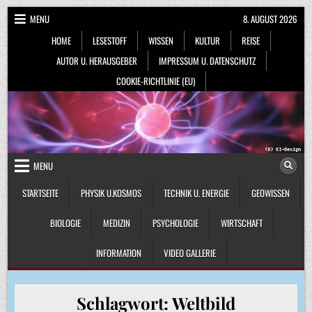
Skip
MENU
8. AUGUST 2026
to
HOME
LESESTOFF
WISSEN
KULTUR
REISE
content
AUTOR U. HERAUSGEBER
IMPRESSUM U. DATENSCHUTZ
COOKIE-RICHTLINIE (EU)
MENU
STARTSEITE
PHYSIK U.KOSMOS
TECHNIK U. ENERGIE
GEOWISSEN
BIOLOGIE
MEDIZIN
PSYCHOLOGIE
WIRTSCHAFT
INFORMATION
VIDEO GALLERIE
Schlagwort:
Weltbild