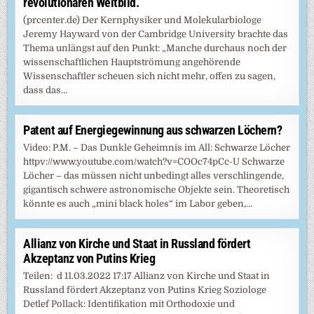
revolutionären Weltbild.
(prcenter.de) Der Kernphysiker und Molekularbiologe
Jeremy Hayward von der Cambridge University brachte das
Thema unlängst auf den Punkt: „Manche durchaus noch der
wissenschaftlichen Hauptströmung angehörende
Wissenschaftler scheuen sich nicht mehr, offen zu sagen,
dass das…
Patent auf Energiegewinnung aus schwarzen Löchern?
Video: P.M. – Das Dunkle Geheimnis im All: Schwarze Löcher
httpv://www.youtube.com/watch?v=COOc74pCc-U Schwarze
Löcher – das müssen nicht unbedingt alles verschlingende,
gigantisch schwere astronomische Objekte sein. Theoretisch
könnte es auch „mini black holes“ im Labor geben,…
Allianz von Kirche und Staat in Russland fördert
Akzeptanz von Putins Krieg
Teilen: d 11.03.2022 17:17 Allianz von Kirche und Staat in
Russland fördert Akzeptanz von Putins Krieg Soziologe
Detlef Pollack: Identifikation mit Orthodoxie und