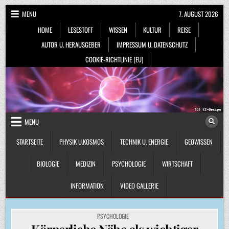
Skip
MENU
7. AUGUST 2026
to
HOME
LESESTOFF
WISSEN
KULTUR
REISE
content
AUTOR U. HERAUSGEBER
IMPRESSUM U. DATENSCHUTZ
COOKIE-RICHTLINIE (EU)
MENU
STARTSEITE
PHYSIK U.KOSMOS
TECHNIK U. ENERGIE
GEOWISSEN
BIOLOGIE
MEDIZIN
PSYCHOLOGIE
WIRTSCHAFT
INFORMATION
VIDEO GALLERIE
POSTED
PSYCHOLOGIE
IN
Körperliche Nähe als wichtiger