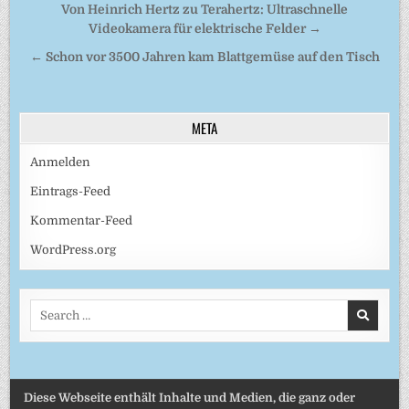
Beitragsnavigation
Von Heinrich Hertz zu Terahertz: Ultraschnelle
Videokamera für elektrische Felder →
← Schon vor 3500 Jahren kam Blattgemüse auf den Tisch
META
Anmelden
Eintrags-Feed
Kommentar-Feed
WordPress.org
Search
for:
Diese Webseite enthält Inhalte und Medien, die ganz oder