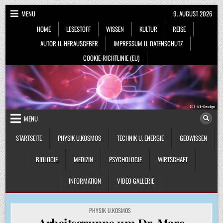
Skip
MENU
9. AUGUST 2026
to
HOME
LESESTOFF
WISSEN
KULTUR
REISE
content
AUTOR U. HERAUSGEBER
IMPRESSUM U. DATENSCHUTZ
COOKIE-RICHTLINIE (EU)
MENU
STARTSEITE
PHYSIK U.KOSMOS
TECHNIK U. ENERGIE
GEOWISSEN
BIOLOGIE
MEDIZIN
PSYCHOLOGIE
WIRTSCHAFT
INFORMATION
VIDEO GALLERIE
POSTED
PHYSIK U.KOSMOS
IN
Arbeitsgruppe um Dr. Marc