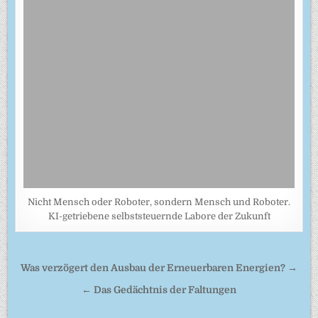
Nicht Mensch oder Roboter, sondern Mensch und Roboter.
KI-getriebene selbststeuernde Labore der Zukunft
Beitragsnavigation
Was verzögert den Ausbau der Erneuerbaren Energien? →
← Das Gedächtnis der Faltungen