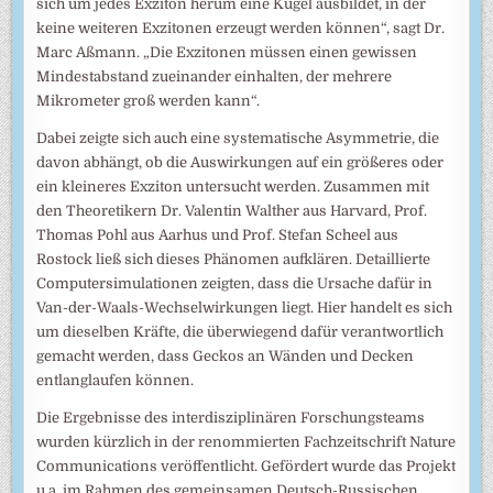
sich um jedes Exziton herum eine Kugel ausbildet, in der
keine weiteren Exzitonen erzeugt werden können“, sagt Dr.
Marc Aßmann. „Die Exzitonen müssen einen gewissen
Mindestabstand zueinander einhalten, der mehrere
Mikrometer groß werden kann“.
Dabei zeigte sich auch eine systematische Asymmetrie, die
davon abhängt, ob die Auswirkungen auf ein größeres oder
ein kleineres Exziton untersucht werden. Zusammen mit
den Theoretikern Dr. Valentin Walther aus Harvard, Prof.
Thomas Pohl aus Aarhus und Prof. Stefan Scheel aus
Rostock ließ sich dieses Phänomen aufklären. Detaillierte
Computersimulationen zeigten, dass die Ursache dafür in
Van-der-Waals-Wechselwirkungen liegt. Hier handelt es sich
um dieselben Kräfte, die überwiegend dafür verantwortlich
gemacht werden, dass Geckos an Wänden und Decken
entlanglaufen können.
Die Ergebnisse des interdisziplinären Forschungsteams
wurden kürzlich in der renommierten Fachzeitschrift Nature
Communications veröffentlicht. Gefördert wurde das Projekt
u.a. im Rahmen des gemeinsamen Deutsch-Russischen