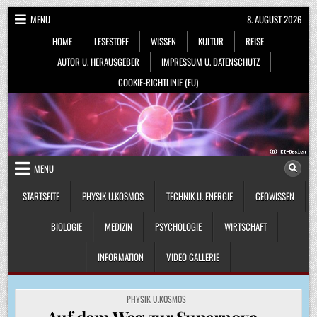
Skip
MENU
8. AUGUST 2026
to
HOME
LESESTOFF
WISSEN
KULTUR
REISE
content
AUTOR U. HERAUSGEBER
IMPRESSUM U. DATENSCHUTZ
COOKIE-RICHTLINIE (EU)
MENU
STARTSEITE
PHYSIK U.KOSMOS
TECHNIK U. ENERGIE
GEOWISSEN
BIOLOGIE
MEDIZIN
PSYCHOLOGIE
WIRTSCHAFT
INFORMATION
VIDEO GALLERIE
POSTED
PHYSIK U.KOSMOS
IN
Auf dem Weg zur Supernova –