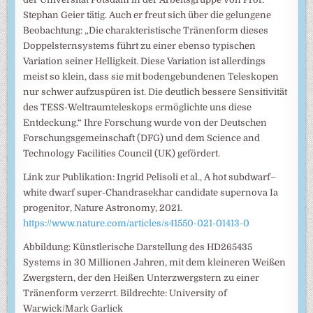
Stephan Geier tätig. Auch er freut sich über die gelungene
Beobachtung: „Die charakteristische Tränenform dieses
Doppelsternsystems führt zu einer ebenso typischen
Variation seiner Helligkeit. Diese Variation ist allerdings
meist so klein, dass sie mit bodengebundenen Teleskopen
nur schwer aufzuspüren ist. Die deutlich bessere Sensitivität
des TESS-Weltraumteleskops ermöglichte uns diese
Entdeckung.“ Ihre Forschung wurde von der Deutschen
Forschungsgemeinschaft (DFG) und dem Science and
Technology Facilities Council (UK) gefördert.
Link zur Publikation: Ingrid Pelisoli et al., A hot subdwarf–
white dwarf super-Chandrasekhar candidate supernova Ia
progenitor, Nature Astronomy, 2021.
https://www.nature.com/articles/s41550-021-01413-0
Abbildung: Künstlerische Darstellung des HD265435
Systems in 30 Millionen Jahren, mit dem kleineren Weißen
Zwergstern, der den Heißen Unterzwergstern zu einer
Tränenform verzerrt. Bildrechte: University of
Warwick/Mark Garlick