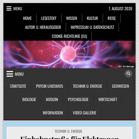
Skip
MENU
7. AUGUST 2026
to
HOME
LESESTOFF
WISSEN
KULTUR
REISE
content
AUTOR U. HERAUSGEBER
IMPRESSUM U. DATENSCHUTZ
COOKIE-RICHTLINIE (EU)
MENU
STARTSEITE
PHYSIK U.KOSMOS
TECHNIK U. ENERGIE
GEOWISSEN
BIOLOGIE
MEDIZIN
PSYCHOLOGIE
WIRTSCHAFT
INFORMATION
VIDEO GALLERIE
POSTED
TECHNIK U. ENERGIE
IN
Einbahnstraße für Elektronen