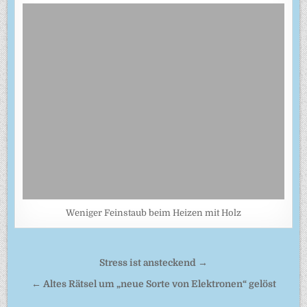
Weniger Feinstaub beim Heizen mit Holz
Beitragsnavigation
Stress ist ansteckend →
← Altes Rätsel um „neue Sorte von Elektronen“ gelöst