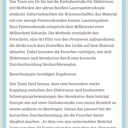
Das Team um De Sio hat die Einbahnstraße für Elektronen
mit Methoden der ultraschnellen Laserspektroskopie
entdeckt. Dabei beleuchten die Wissenschaftler das Material
mit nur wenige Femtosekunden kurzen Laserimpulsen.
Eine Femtosekunde entspricht dem Millionstel einer
Milliardstel Sekunde. Die Methode ermöglicht den
Forschern, eine Art Film von den Prozessen aufzunehmen,
die direkt nach dem Eintreffen des Lichts auf dem Material
ablaufen. Dabei konnten die Forscher verfolgen, wie sich
Elektronen und Atomkerne durch eine konische
Durchschneidung hindurchbewegten.
Berechnungen bestätigen Ergebnisse
Das Team fand heraus, dass eine besonders starke
Kopplung zwischen den Elektronen und bestimmten
Schwingungsbewegungen des Atomkerns dazu beiträgt,
Energie wie auf einer Einbahnstraße von einem Molekül zu
einem anderen zu übertragen. Genau das passiert bei der
konischen Durchschneidung, die die Forscher damit
dingfest machen. „In dem von uns untersuchten Material
lagen nur etwa 40 Femtosekunden zwischen der allerersten