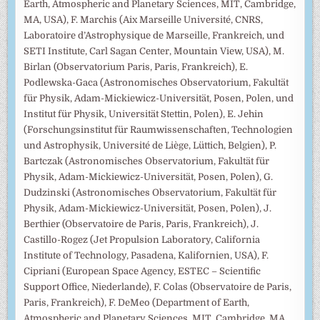
Earth, Atmospheric and Planetary Sciences, MIT, Cambridge,
MA, USA), F. Marchis (Aix Marseille Université, CNRS,
Laboratoire d’Astrophysique de Marseille, Frankreich, und
SETI Institute, Carl Sagan Center, Mountain View, USA), M.
Birlan (Observatorium Paris, Paris, Frankreich), E.
Podlewska-Gaca (Astronomisches Observatorium, Fakultät
für Physik, Adam-Mickiewicz-Universität, Posen, Polen, und
Institut für Physik, Universität Stettin, Polen), E. Jehin
(Forschungsinstitut für Raumwissenschaften, Technologien
und Astrophysik, Université de Liège, Lüttich, Belgien), P.
Bartczak (Astronomisches Observatorium, Fakultät für
Physik, Adam-Mickiewicz-Universität, Posen, Polen), G.
Dudzinski (Astronomisches Observatorium, Fakultät für
Physik, Adam-Mickiewicz-Universität, Posen, Polen), J.
Berthier (Observatoire de Paris, Paris, Frankreich), J.
Castillo-Rogez (Jet Propulsion Laboratory, California
Institute of Technology, Pasadena, Kalifornien, USA), F.
Cipriani (European Space Agency, ESTEC – Scientific
Support Office, Niederlande), F. Colas (Observatoire de Paris,
Paris, Frankreich), F. DeMeo (Department of Earth,
Atmospheric and Planetary Sciences, MIT, Cambridge, MA,