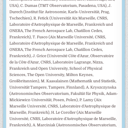
USA), C. Dumas (TMT Observatorium, Pasadena, USA), J.
Durech (Institut für Astronomie, Karls-Universität, Prag,
Tschechien), R. Fetick (Universität Aix Marseille, CNRS,
Laboratoire d’Astrophysique de Marseille, Frankreich und
ONERA, The French Aerospace Lab, Chatillon Cedex,
Frankreich), T. Fusco (Aix Marseille Université, CNRS,
Laboratoire d’Astrophysique de Marseille, Frankreich und
ONERA, The French Aerospace Lab, Chatillon Cedex,
Frankreich), J. Grice (Université Côte d’Azur, Observatoire
de la Côte d’Azur, CNRS, Laboratoire Lagrange, Nizza,
Frankreich und Open University, School of Physical
Sciences, The Open University, Milton Keynes,
Großbritannien), M. Kaasalainen (Mathematik und Statistik,
Universität Tampere, Tampere, Finnland), A. Kryszczynska
(Astronomisches Observatorium, Fakultät für Physik, Adam-
Mickiewicz-Universität, Posen, Polen), P. Lamy (Aix
Marseille Université, CNRS, Laboratoire d’Astrophysique de
Marseille, Frankreich), H. Le Coroller (Aix Marseille
Université, CNRS, Laboratoire d’Astrophysique de Marseille,
Frankreich), A. Marciniak (Astronomisches Observatorium,