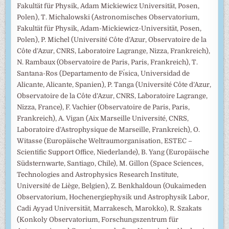
Fakultät für Physik, Adam Mickiewicz Universität, Posen,
Polen), T. Michalowski (Astronomisches Observatorium,
Fakultät für Physik, Adam-Mickiewicz-Universität, Posen,
Polen), P. Michel (Université Côte d’Azur, Observatoire de la
Côte d’Azur, CNRS, Laboratoire Lagrange, Nizza, Frankreich),
N. Rambaux (Observatoire de Paris, Paris, Frankreich), T.
Santana-Ros (Departamento de Fı́sica, Universidad de
Alicante, Alicante, Spanien), P. Tanga (Université Côte d’Azur,
Observatoire de la Côte d’Azur, CNRS, Laboratoire Lagrange,
Nizza, France), F. Vachier (Observatoire de Paris, Paris,
Frankreich), A. Vigan (Aix Marseille Université, CNRS,
Laboratoire d’Astrophysique de Marseille, Frankreich), O.
Witasse (Europäische Weltraumorganisation, ESTEC –
Scientific Support Office, Niederlande), B. Yang (Europäische
Südsternwarte, Santiago, Chile), M. Gillon (Space Sciences,
Technologies and Astrophysics Research Institute,
Université de Liège, Belgien), Z. Benkhaldoun (Oukaimeden
Observatorium, Hochenergiephysik und Astrophysik Labor,
Cadi Ayyad Universität, Marrakesch, Marokko), R. Szakats
(Konkoly Observatorium, Forschungszentrum für