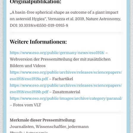
Originalpublikation:
„A basin-free spherical shape as outcome of a giant impact
on asteroid Hygiea“, Vernazza et al. 2019, Nature Astronomy,
DOI: 10.1038/s41550-019-0915-8
Weitere Informationen:
https://www.eso.org/public/germany/news/eso1918/
–
Webversion der Pressemitteilung der mit zusätzlichen
Bildern und Videos
https://www.eso.org/public/archives/releases/sciencepapers/
eso1918/eso1918a.pdf
– Fachartikel
https://www.eso.org/public/archives/releases/sciencepapers/
eso1918/eso1918b.pdf
– Zusatzmaterial
https://www.eso.org/public/images/archive/category/paranal/
– Fotos vom VLT
Merkmale dieser Pressemitteilung:
Journalisten, Wissenschaftler, jedermann