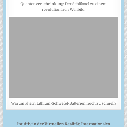
Quantenverschränkung: Der Schlüssel zu einem
revolutionären Weltbild.
Warum altern Lithium-Schwefel-Batterien noch zu schnell?
Beitragsnavigation
Intuitiv in der Virtuellen Realität: Internationales