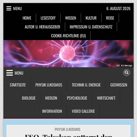
Skip
MENU
6. AUGUST 2026
to
HOME
LESESTOFF
WISSEN
KULTUR
REISE
content
AUTOR U. HERAUSGEBER
IMPRESSUM U. DATENSCHUTZ
COOKIE-RICHTLINIE (EU)
MENU
STARTSEITE
PHYSIK U.KOSMOS
TECHNIK U. ENERGIE
GEOWISSEN
BIOLOGIE
MEDIZIN
PSYCHOLOGIE
WIRTSCHAFT
INFORMATION
VIDEO GALLERIE
POSTED
PHYSIK U.KOSMOS
IN
ESO-Teleskop enttarnt den