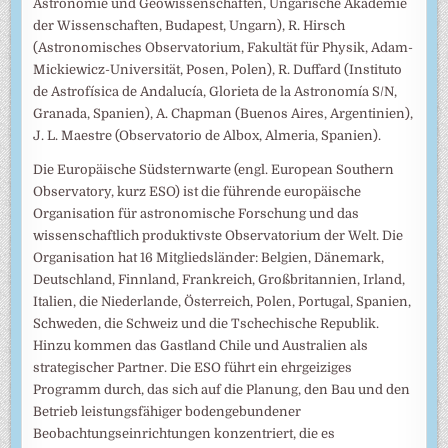
Astronomie und Geowissenschaften, Ungarische Akademie
der Wissenschaften, Budapest, Ungarn), R. Hirsch
(Astronomisches Observatorium, Fakultät für Physik, Adam-
Mickiewicz-Universität, Posen, Polen), R. Duffard (Instituto
de Astrofísica de Andalucía, Glorieta de la Astronomía S/N,
Granada, Spanien), A. Chapman (Buenos Aires, Argentinien),
J. L. Maestre (Observatorio de Albox, Almeria, Spanien).
Die Europäische Südsternwarte (engl. European Southern
Observatory, kurz ESO) ist die führende europäische
Organisation für astronomische Forschung und das
wissenschaftlich produktivste Observatorium der Welt. Die
Organisation hat 16 Mitgliedsländer: Belgien, Dänemark,
Deutschland, Finnland, Frankreich, Großbritannien, Irland,
Italien, die Niederlande, Österreich, Polen, Portugal, Spanien,
Schweden, die Schweiz und die Tschechische Republik.
Hinzu kommen das Gastland Chile und Australien als
strategischer Partner. Die ESO führt ein ehrgeiziges
Programm durch, das sich auf die Planung, den Bau und den
Betrieb leistungsfähiger bodengebundener
Beobachtungseinrichtungen konzentriert, die es