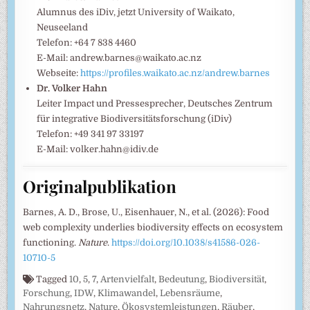
Alumnus des iDiv, jetzt University of Waikato,
Neuseeland
Telefon: +64 7 838 4460
E-Mail: andrew.barnes@waikato.ac.nz
Webseite:
https://profiles.waikato.ac.nz/andrew.barnes
Dr. Volker Hahn
Leiter Impact und Pressesprecher, Deutsches Zentrum
für integrative Biodiversitätsforschung (iDiv)
Telefon: +49 341 97 33197
E-Mail: volker.hahn@idiv.de
Originalpublikation
Barnes, A. D., Brose, U., Eisenhauer, N., et al. (2026): Food
web complexity underlies biodiversity effects on ecosystem
functioning.
Nature
.
https://doi.org/10.1038/s41586-026-
10710-5
Tagged
10
,
5
,
7
,
Artenvielfalt
,
Bedeutung
,
Biodiversität
,
Forschung
,
IDW
,
Klimawandel
,
Lebensräume
,
Nahrungsnetz
,
Nature
,
Ökosystemleistungen
,
Räuber
,