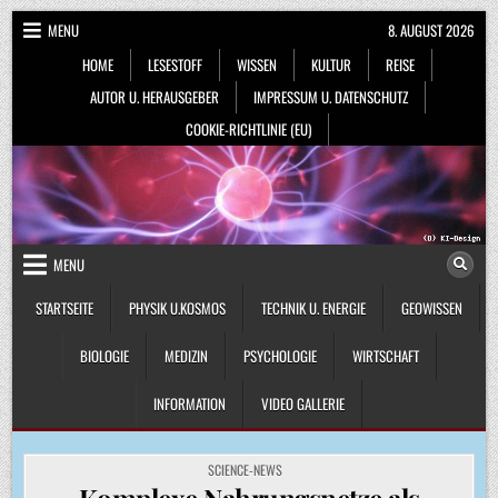
Skip
MENU
8. AUGUST 2026
to
HOME
LESESTOFF
WISSEN
KULTUR
REISE
content
AUTOR U. HERAUSGEBER
IMPRESSUM U. DATENSCHUTZ
COOKIE-RICHTLINIE (EU)
MENU
STARTSEITE
PHYSIK U.KOSMOS
TECHNIK U. ENERGIE
GEOWISSEN
BIOLOGIE
MEDIZIN
PSYCHOLOGIE
WIRTSCHAFT
INFORMATION
VIDEO GALLERIE
POSTED
SCIENCE-NEWS
IN
Komplexe Nahrungsnetze als