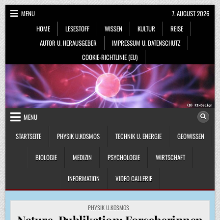
Skip
MENU
7. AUGUST 2026
to
HOME
LESESTOFF
WISSEN
KULTUR
REISE
content
AUTOR U. HERAUSGEBER
IMPRESSUM U. DATENSCHUTZ
COOKIE-RICHTLINIE (EU)
MENU
STARTSEITE
PHYSIK U.KOSMOS
TECHNIK U. ENERGIE
GEOWISSEN
BIOLOGIE
MEDIZIN
PSYCHOLOGIE
WIRTSCHAFT
INFORMATION
VIDEO GALLERIE
POSTED
PHYSIK U.KOSMOS
IN
Nature-Publikation: Forscherinnen