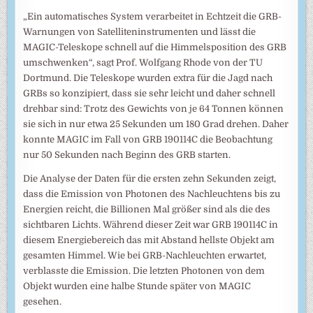
„Ein automatisches System verarbeitet in Echtzeit die GRB-
Warnungen von Satelliteninstrumenten und lässt die
MAGIC-Teleskope schnell auf die Himmelsposition des GRB
umschwenken“, sagt Prof. Wolfgang Rhode von der TU
Dortmund. Die Teleskope wurden extra für die Jagd nach
GRBs so konzipiert, dass sie sehr leicht und daher schnell
drehbar sind: Trotz des Gewichts von je 64 Tonnen können
sie sich in nur etwa 25 Sekunden um 180 Grad drehen. Daher
konnte MAGIC im Fall von GRB 190114C die Beobachtung
nur 50 Sekunden nach Beginn des GRB starten.
Die Analyse der Daten für die ersten zehn Sekunden zeigt,
dass die Emission von Photonen des Nachleuchtens bis zu
Energien reicht, die Billionen Mal größer sind als die des
sichtbaren Lichts. Während dieser Zeit war GRB 190114C in
diesem Energiebereich das mit Abstand hellste Objekt am
gesamten Himmel. Wie bei GRB-Nachleuchten erwartet,
verblasste die Emission. Die letzten Photonen von dem
Objekt wurden eine halbe Stunde später von MAGIC
gesehen.