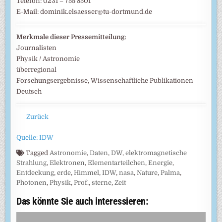
Telefon: 0231 – 755 8501
E-Mail: dominik.elsaesser@tu-dortmund.de
Merkmale dieser Pressemitteilung:
Journalisten
Physik / Astronomie
überregional
Forschungsergebnisse, Wissenschaftliche Publikationen
Deutsch
Zurück
Quelle: IDW
Tagged
Astronomie
,
Daten
,
DW
,
elektromagnetische
Strahlung
,
Elektronen
,
Elementarteilchen
,
Energie
,
Entdeckung
,
erde
,
Himmel
,
IDW
,
nasa
,
Nature
,
Palma
,
Photonen
,
Physik
,
Prof.
,
sterne
,
Zeit
Das könnte Sie auch interessieren: