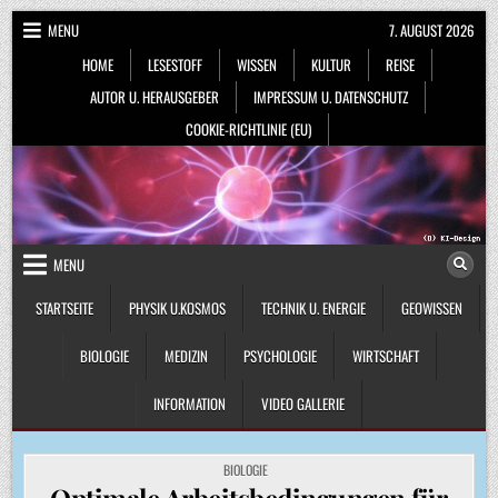
Skip
MENU
7. AUGUST 2026
to
HOME
LESESTOFF
WISSEN
KULTUR
REISE
content
AUTOR U. HERAUSGEBER
IMPRESSUM U. DATENSCHUTZ
COOKIE-RICHTLINIE (EU)
MENU
STARTSEITE
PHYSIK U.KOSMOS
TECHNIK U. ENERGIE
GEOWISSEN
BIOLOGIE
MEDIZIN
PSYCHOLOGIE
WIRTSCHAFT
INFORMATION
VIDEO GALLERIE
POSTED
BIOLOGIE
IN
Optimale Arbeitsbedingungen für