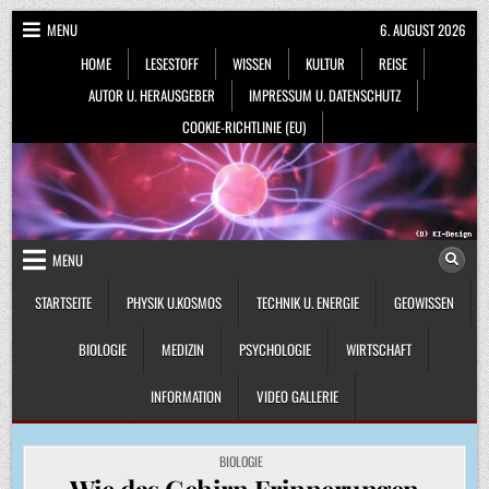
Skip
MENU
6. AUGUST 2026
to
HOME
LESESTOFF
WISSEN
KULTUR
REISE
content
AUTOR U. HERAUSGEBER
IMPRESSUM U. DATENSCHUTZ
COOKIE-RICHTLINIE (EU)
MENU
STARTSEITE
PHYSIK U.KOSMOS
TECHNIK U. ENERGIE
GEOWISSEN
BIOLOGIE
MEDIZIN
PSYCHOLOGIE
WIRTSCHAFT
INFORMATION
VIDEO GALLERIE
POSTED
BIOLOGIE
IN
Wie das Gehirn Erinnerungen