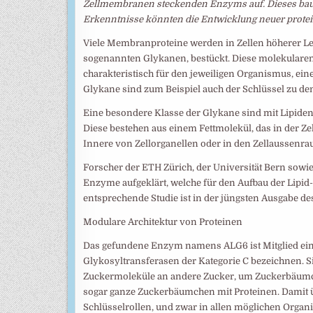
Zellmembranen steckenden Enzyms auf. Dieses baut
Erkenntnisse könnten die Entwicklung neuer prote
Viele Membranproteine werden in Zellen höherer L
sogenannten Glykanen, bestückt. Diese molekularen
charakteristisch für den jeweiligen Organismus, ein
Glykane sind zum Beispiel auch der Schlüssel zu d
Eine besondere Klasse der Glykane sind mit Lipiden
Diese bestehen aus einem Fettmolekül, das in der Ze
Innere von Zellorganellen oder in den Zellaussenra
Forscher der ETH Zürich, der Universität Bern sowie
Enzyme aufgeklärt, welche für den Aufbau der Lipid
entsprechende Studie ist in der jüngsten Ausgabe d
Modulare Architektur von Proteinen
Das gefundene Enzym namens ALG6 ist Mitglied ein
Glykosyltransferasen der Kategorie C bezeichnen. 
Zuckermoleküle an andere Zucker, um Zuckerbäum
sogar ganze Zuckerbäumchen mit Proteinen. Damit 
Schlüsselrollen, und zwar in allen möglichen Organ