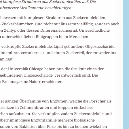
 komplexe Strukturen aus Zuckermolekülen auf. Die
inbasierter Medikamente beschleunigen.
ebewesen mit komplexen Strukturen aus Zuckermolekülen,
 Zuckerbäumchen sind nicht nur äusserst vielfältig, sondern auch
en Zelltyp oder dessen Differenzierunsgrad. Unterschiedliche
en unterschiedlichen Blutgruppen beim Menschen.
 verknüpfte Zuckermoleküle: Lipid-​gebundene Oligosaccharide.
llmembran verankert ist, und einem Zuckerteil, der entweder ins
um ragt.
 der Universität Chicago haben nun die Struktur eines der
-​gebundenen Oligosaccharide verantwortlich sind. Die
es Fachmagazins Nature erschienen.
er ganzen Überfamilie von Enzymen, welche die Forscher als
Sie sitzen in Zellmembranen und koppeln einfachere
chen aufzubauen. Sie verknüpfen zudem Zuckermoleküle und
übernimmt diese Enzymfamilie mehrere biologische
ismen von Bakterien über Pilze bis hin zu hochentwickelten