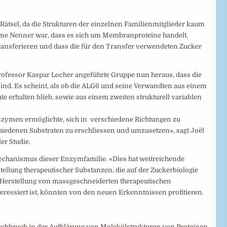
Rätsel, da die Strukturen der einzelnen Familienmitglieder kaum
me Nenner war, dass es sich um Membranproteine handelt,
ransferieren und dass die für den Transfer verwendeten Zucker
Professor Kaspar Locher angeführte Gruppe nun heraus, dass die
ind. Es scheint, als ob die ALG6 und seine Verwandten aus einem
e erhalten blieb, sowie aus einem zweiten strukturell variablen
nzymen ermöglichte, sich in verschiedene Richtungen zu
hiedenen Substraten zu erschliessen und umzusetzen», sagt Joël
er Studie.
echanismus dieser Enzymfamilie. «Dies hat weitreichende
tellung therapeutischer Substanzen, die auf der Zuckerbiologie
 Herstellung von massgeschneiderten therapeutischen
eressiert ist, könnten von den neuen Erkenntnissen profitieren.
rchbruch in der Aufklärung von Molekülstrukturen von Proteinen