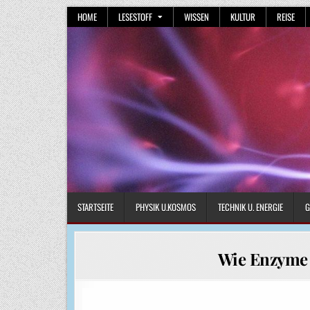
Skip
HOME
LESESTOFF
WISSEN
KULTUR
REISE
to
content
STARTSEITE
PHYSIK U.KOSMOS
TECHNIK U. ENERGIE
G
Wie Enzyme