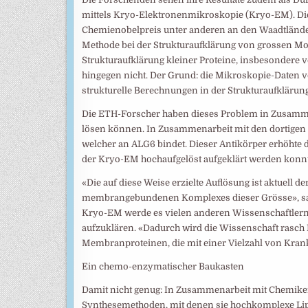
mittels Kryo-​Elektronenmikroskopie (Kryo-​EM). Di
Chemienobelpreis unter anderen an den Waadtländer
Methode bei der Strukturaufklärung von grossen M
Strukturaufklärung kleiner Proteine, insbesondere v
hingegen nicht. Der Grund: die Mikroskopie-​Daten
strukturelle Berechnungen in der Strukturaufklärung
Die ETH-​Forscher haben dieses Problem in Zusamme
lösen können. In Zusammenarbeit mit den dortigen F
welcher an ALG6 bindet. Dieser Antikörper erhöhte 
der Kryo-​EM hochaufgelöst aufgeklärt werden konnt
«Die auf diese Weise erzielte Auflösung ist aktuell d
membrangebundenen Komplexes dieser Grösse», sagt
Kryo-​EM werde es vielen anderen Wissenschaftler
aufzuklären. «Dadurch wird die Wissenschaft rasch 
Membranproteinen, die mit einer Vielzahl von Krank
Ein chemo-​enzymatischer Baukasten
Damit nicht genug: In Zusammenarbeit mit Chemiker
Synthesemethoden, mit denen sie hochkomplexe Lipi