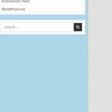
Kommentar-Feed
WordPress.org
Search
for: