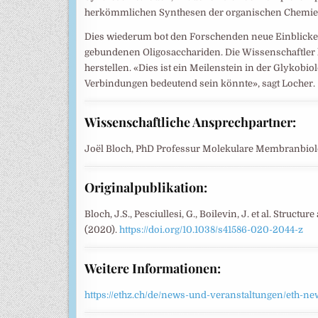
herkömmlichen Synthesen der organischen Chemie w
Dies wiederum bot den Forschenden neue Einblicke i
gebundenen Oligosacchariden. Die Wissenschaftler
herstellen. «Dies ist ein Meilenstein in der Glykobiol
Verbindungen bedeutend sein könnte», sagt Locher.
Wissenschaftliche Ansprechpartner:
Joël Bloch, PhD Professur Molekulare Membranbiolog
Originalpublikation:
Bloch, J.S., Pesciullesi, G., Boilevin, J. et al. Str
(2020).
https://doi.org/10.1038/s41586-020-2044-z
Weitere Informationen:
https://ethz.ch/de/news-und-veranstaltungen/eth