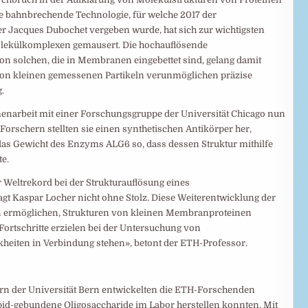
e bahnbrechende Technologie, für welche 2017 der
 Jacques Dubochet vergeben wurde, hat sich zur wichtigsten
olekülkomplexen gemausert. Die hochauflösende
on solchen, die in Membranen eingebettet sind, gelang damit
 von kleinen gemessenen Partikeln verunmöglichen präzise
.
narbeit mit einer Forschungsgruppe der Universität Chicago nun
orschern stellten sie einen synthetischen Antikörper her,
das Gewicht des Enzyms ALG6 so, dass dessen Struktur mithilfe
e.
er Weltrekord bei der Strukturauflösung eines
 Kaspar Locher nicht ohne Stolz. Diese Weiterentwicklung der
n ermöglichen, Strukturen von kleinen Membranproteinen
Fortschritte erzielen bei der Untersuchung von
heiten in Verbindung stehen», betont der ETH-​Professor.
n der Universität Bern entwickelten die ETH-​Forschenden
d-​gebundene Oligosaccharide im Labor herstellen konnten. Mit