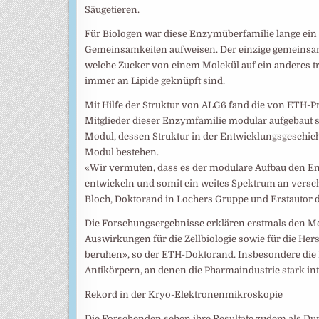
Säugetieren.
Für Biologen war diese Enzymüberfamilie lange ein 
Gemeinsamkeiten aufweisen. Der einzige gemeinsa
welche Zucker von einem Molekül auf ein anderes t
immer an Lipide geknüpft sind.
Mit Hilfe der Struktur von ALG6 fand die von ETH-​
Mitglieder dieser Enzymfamilie modular aufgebaut s
Modul, dessen Struktur in der Entwicklungsgeschicht
Modul bestehen.
«Wir vermuten, dass es der modulare Aufbau den E
entwickeln und somit ein weites Spektrum an versc
Bloch, Doktorand in Lochers Gruppe und Erstautor d
Die Forschungsergebnisse erklären erstmals den M
Auswirkungen für die Zellbiologie sowie für die Hers
beruhen», so der ETH-​Doktorand. Insbesondere die
Antikörpern, an denen die Pharmaindustrie stark int
Rekord in der Kryo-​Elektronenmikroskopie
Die Forschenden sehen ihre Resultate zudem als Du