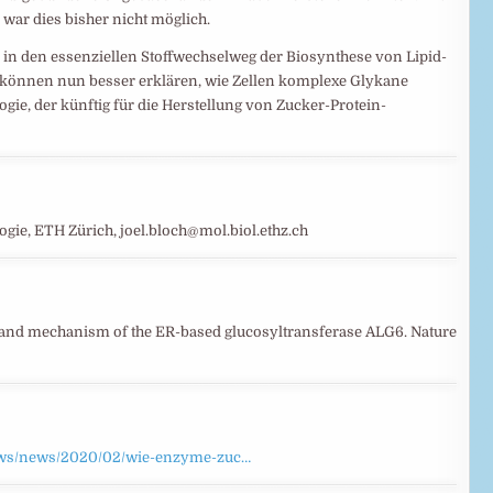
ar dies bisher nicht möglich.
n den essenziellen Stoffwechselweg der Biosynthese von Lipid-​
 können nun besser erklären, wie Zellen komplexe Glykane
ogie, der künftig für die Herstellung von Zucker-​Protein-
ie, ETH Zürich, joel.bloch@mol.biol.ethz.ch
ucture and mechanism of the ER-based glucosyltransferase ALG6. Nature
-news/news/2020/02/wie-enzyme-zuc…