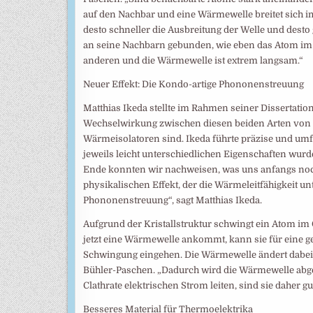
auf den Nachbar und eine Wärmewelle breitet sich i
desto schneller die Ausbreitung der Welle und desto
an seine Nachbarn gebunden, wie eben das Atom im 
anderen und die Wärmewelle ist extrem langsam.“
Neuer Effekt: Die Kondo-artige Phononenstreuung
Matthias Ikeda stellte im Rahmen seiner Dissertation
Wechselwirkung zwischen diesen beiden Arten von S
Wärmeisolatoren sind. Ikeda führte präzise und um
jeweils leicht unterschiedlichen Eigenschaften wur
Ende konnten wir nachweisen, was uns anfangs noch
physikalischen Effekt, der die Wärmeleitfähigkeit u
Phononenstreuung“, sagt Matthias Ikeda.
Aufgrund der Kristallstruktur schwingt ein Atom im
jetzt eine Wärmewelle ankommt, kann sie für eine g
Schwingung eingehen. Die Wärmewelle ändert dabei d
Bühler-Paschen. „Dadurch wird die Wärmewelle abge
Clathrate elektrischen Strom leiten, sind sie daher g
Besseres Material für Thermoelektrika