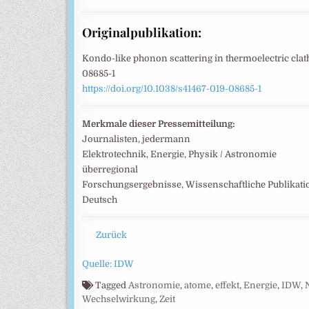
Originalpublikation:
Kondo-like phonon scattering in thermoelectric clat
08685-1
https://doi.org/10.1038/s41467-019-08685-1
Merkmale dieser Pressemitteilung:
Journalisten, jedermann
Elektrotechnik, Energie, Physik / Astronomie
überregional
Forschungsergebnisse, Wissenschaftliche Publikat
Deutsch
Zurück
Quelle: IDW
Tagged
Astronomie
,
atome
,
effekt
,
Energie
,
IDW
,
Wechselwirkung
,
Zeit