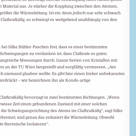
m Material aus. Je stärker die Kopplung zwischen den Atomen,
 größer die Wärmeleitung. Ist ein Atom jedoch nur sehr schwach
Clathratkäfig, so schwingt es weitgehend unabhängig von den
 bei Silke Bühler-Paschen fest, dass es einer bestimmten
chwingungen zu verdanken ist, dass Clathrate so guten
fangreiche Messungen durch. Ganze Serien von Kristallen mit
den an der TU Wien hergestellt und sorgfältig vermessen. „Am
 niemand glauben wollte: Es gibt hier einen bisher unbekannten
nterdrückt – wir bezeichnen ihn als Kondo-artige
 Clathratkäfig bevorzugt in zwei bestimmten Richtungen. „Wenn
ewisse Zeit einen gebundenen Zustand mit einer solchen
ie Schwingungsrichtung des Atoms im Clathratkäfig“, sagt Silke
bremst, und genau das reduziert die Wärmeleitung. Obwohl
ute thermische Isolatoren“.