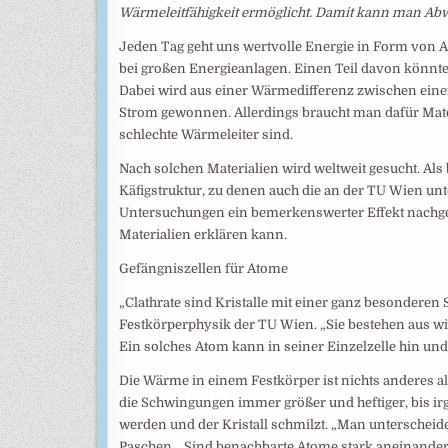
Wärmeleitfähigkeit ermöglicht. Damit kann man A
Jeden Tag geht uns wertvolle Energie in Form von 
bei großen Energieanlagen. Einen Teil davon könnte
Dabei wird aus einer Wärmedifferenz zwischen eine
Strom gewonnen. Allerdings braucht man dafür Materia
schlechte Wärmeleiter sind.
Nach solchen Materialien wird weltweit gesucht. Al
Käfigstruktur, zu denen auch die an der TU Wien u
Untersuchungen ein bemerkenswerter Effekt nachgew
Materialien erklären kann.
Gefängniszellen für Atome
„Clathrate sind Kristalle mit einer ganz besonderen S
Festkörperphysik der TU Wien. „Sie bestehen aus win
Ein solches Atom kann in seiner Einzelzelle hin und h
Die Wärme in einem Festkörper ist nichts anderes 
die Schwingungen immer größer und heftiger, bis 
werden und der Kristall schmilzt. „Man unterscheid
Paschen. „Sind benachbarte Atome stark aneinander 