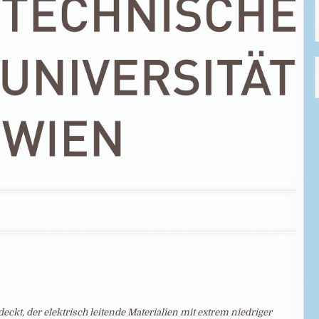
ckt, der elektrisch leitende Materialien mit extrem niedriger