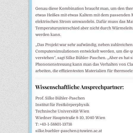
Genau diese Kombination braucht man, um den therm
etwas Heißes mit etwas Kaltem mit dem passenden M
elektrischen Strom umwandeln. Dafür muss das Materi
Temperaturunterschied aber nicht durch Wärmeleitun
werden kann.
„Das Projekt war sehr aufwändig, neben zahlreich
Computersimulationen entwickelt werden, um die qu
verstehen“, sagt Silke Bühler-Paschen. „Aber es hat
Phononenstreuung kann man das Verhalten von Clath
arbeiten, die effizientesten Materialien für thermo
Wissenschaftliche Ansprechpartner:
Prof. Silke Bühler-Paschen
Institut für Festkörperphysik
Technische Universität Wien
Wiedner Hauptstraße 8-10, 1040 Wien
T: +43-1-58801-13716
silke.buehler-paschen@tuwien.ac.at