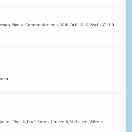
hrates, Nature Communications, 2019. DOI: 10.1038/s41467-019-
ionen
Nature
,
Physik
,
Prof.
,
Strom
,
Universit
,
Verhalten
,
Wärme
,