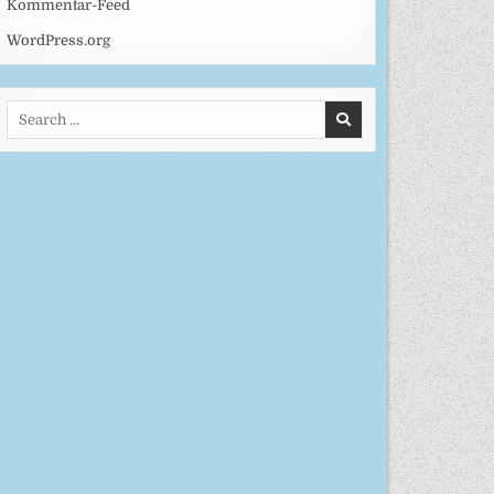
Kommentar-Feed
WordPress.org
Search
for: