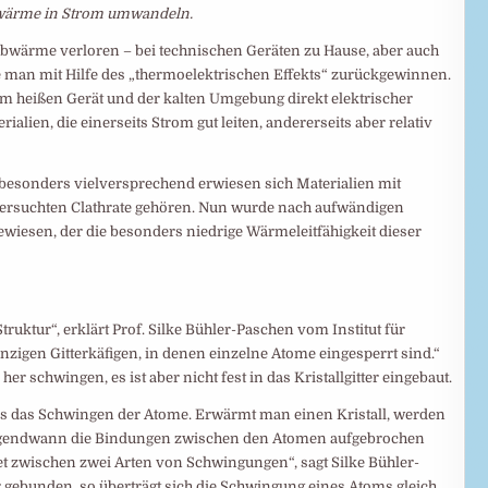
bwärme in Strom umwandeln.
Abwärme verloren – bei technischen Geräten zu Hause, aber auch
 man mit Hilfe des „thermoelektrischen Effekts“ zurückgewinnen.
m heißen Gerät und der kalten Umgebung direkt elektrischer
lien, die einerseits Strom gut leiten, andererseits aber relativ
s besonders vielversprechend erwiesen sich Materialien mit
ntersuchten Clathrate gehören. Nun wurde nach aufwändigen
iesen, der die besonders niedrige Wärmeleitfähigkeit dieser
truktur“, erklärt Prof. Silke Bühler-Paschen vom Institut für
zigen Gitterkäfigen, in denen einzelne Atome eingesperrt sind.“
er schwingen, es ist aber nicht fest in das Kristallgitter eingebaut.
als das Schwingen der Atome. Erwärmt man einen Kristall, werden
irgendwann die Bindungen zwischen den Atomen aufgebrochen
et zwischen zwei Arten von Schwingungen“, sagt Silke Bühler-
gebunden, so überträgt sich die Schwingung eines Atoms gleich