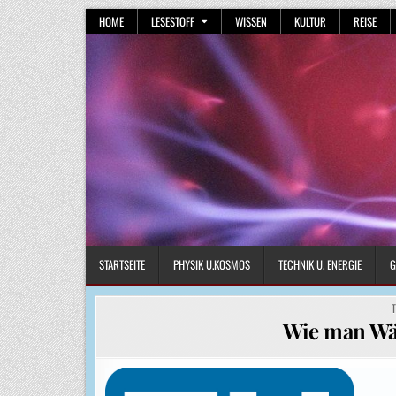
Skip
HOME
LESESTOFF
WISSEN
KULTUR
REISE
to
content
STARTSEITE
PHYSIK U.KOSMOS
TECHNIK U. ENERGIE
G
P
I
Wie man Wär