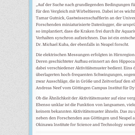
„Auf der Suche nach grundlegenden Bedingungen für 
für den Vergleich mit Wirbeltieren. Dabei ist es wicht
Tamar Gutnick, Gastwissenschaftlerin an der Univer
Forschenden miniaturisierte Datenlogger, die ursprü
so implantiert, dass die Kraken frei durch ihr Aq
Verhalten synchron aufzeichnen. Das ist ein entschei
Dr. Michael Kuba, der ebenfalls in Neapel forscht.
Die elektrischen Messungen erfolgten in Hirnregion
Deren geschichteter Aufbau erinnert an den Hippoc
dabei verschiedener Aktivitätsmuster bedient. Ein
überlagerten hoch-frequenten Schwingungen, sogena
zwar Ausschläge, die in Größe und Zeitverlauf den sh
Andreas Neef vom Göttingen Campus Institut für Dy
Ob die Ähnlichkeit der Aktivitätsmuster auf eine verg
Ebenso unklar ist die Funktion von langsamen, vi
keinem bekannten Aktivitätsmuster ähneln. Das zu u
neben den Forschenden aus Göttingen und Neapel a
Okinawa Institute for Science and Technology sowie d