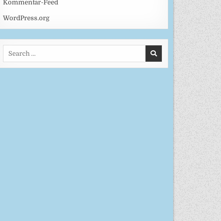
Kommentar-Feed
WordPress.org
Search
for: