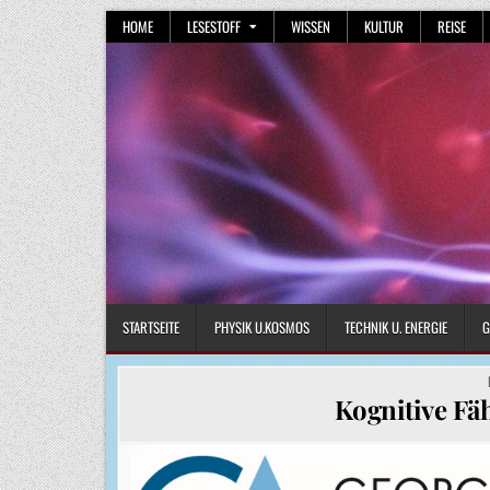
Skip
HOME
LESESTOFF
WISSEN
KULTUR
REISE
to
content
STARTSEITE
PHYSIK U.KOSMOS
TECHNIK U. ENERGIE
G
Kognitive Fä