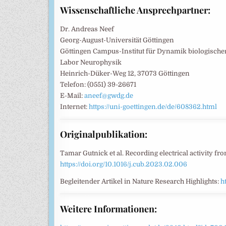
Wissenschaftliche Ansprechpartner:
Dr. Andreas Neef
Georg-August-Universität Göttingen
Göttingen Campus-Institut für Dynamik biologische
Labor Neurophysik
Heinrich-Düker-Weg 12, 37073 Göttingen
Telefon: (0551) 39-26671
E-Mail:
aneef@gwdg.de
Internet:
https://uni-goettingen.de/de/608362.html
Originalpublikation:
Tamar Gutnick et al. Recording electrical activity f
https://doi.org/10.1016/j.cub.2023.02.006
Begleitender Artikel in Nature Research Highlights:
h
Weitere Informationen: