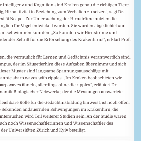
Intelligenz und Kognition sind Kraken genau die richtigen Tiere
ig, Hirnaktivität in Beziehung zum Verhalten zu setzen“, sagt Dr.
sität Neapel. Zur Untersuchung der Hirnströme nutzten die
nglich für Vögel entwickelt wurden. Sie wurden abgedichtet und
uarium schwimmen konnten. „So konnten wir Hirnströme und
dender Schritt für die Erforschung des Krakenhirns“, erklärt Prof.
en, die vermutlich für Lernen und Gedächtnis verantwortlich sind.
ampus, der im Säugetierhirn diese Aufgaben übernimmt und sich
s dieser Muster sind langsame Spannungsausschläge mit
nnte sharp waves with ripples. „Im Kraken beobachteten wir
arp waves ähneln, allerdings ohne die ripples“, erläutert Dr.
namik Biologischer Netzwerke, der die Messungen auswertete.
leichbare Rolle für die Gedächtnisbildung hinweist, ist noch offen.
ele Sekunden andauernden Schwingungen im Krakenhirn, die
ntersuchen wird Teil weiterer Studien sein. An der Studie waren
uch noch Wissenschaftlerinnen und Wissenschaftler des
er Universitäten Zürich und Kyiv beteiligt.