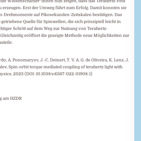
die Wissenschaftler*innen nun zeigen, dass das Terahertz-Feld
 zu erzeugen. Erst der Umweg führt zum Erfolg. Damit konnten sie
ahn-Drehmomente auf Pikosekunden-Zeitskalen bestätigen. Das
triebene Quelle für Spinwellen, die sich prinzipiell leicht in
wichtiger Schritt auf dem Weg zur Nutzung von Terahertz-
leichzeitig eröffnet die gezeigte Methode neue Möglichkeiten zur
uteile.
ardo, A. Ponomaryov, J.-C. Deinert, T. V. A. G. de Oliveira, K. Lenz, J.
alev, Spin-orbit torque mediated coupling of terahertz light with
sics, 2023 (DOI: 10.1038/s41567-022-01908-1)
ung am HZDR