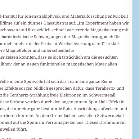
-Institut für Ionenstrahlphysik und Materialforschung entwickelt
allfilme auf ein dünnes Glassubstrat auf. „Im Experiment haben wir
schossen und ihre zeitlich schnell variierende Magnetisierung mit
charakteristische Schwingungen der Magnetisierung, auch für
r nicht mehr mit der Probe in Wechselwirkung stand“, erklärt
ßere Magnetfelder und unterschiedliche
r zeigen konnten, dass es sich tatsächlich um die gesuchten
alikhov, der an neuen funktionalen magnetischen Materialien
le in eine Spinwelle hat sich das Team eine ganze Reihe
e Effekte sorgen bildlich gesprochen dafür, dass Terahertz- und
t die Terahertz-Strahlung freie Elektronen im Schwermetall,
iese Ströme werden durch den sogenannten Spin-Hall-Effekt in
en, die nur eine ganz bestimmte Spin-Ausrichtung aufweisen und
sportieren können. An den Grenzflächen zwischen Schwermetall
moment auf die Spins im Ferromagneten aus. Dieses Drehmoment
inwellen führt.