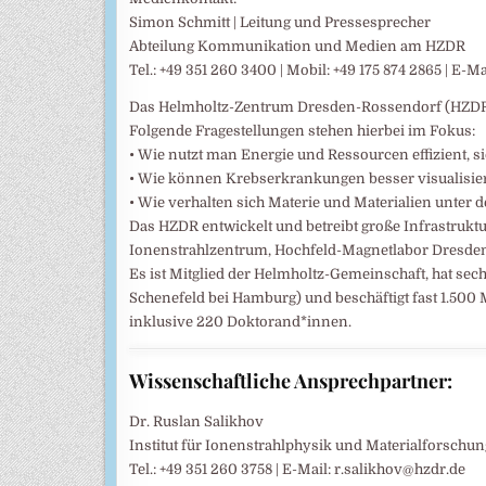
Simon Schmitt | Leitung und Pressesprecher
Abteilung Kommunikation und Medien am HZDR
Tel.: +49 351 260 3400 | Mobil: +49 175 874 2865 | E-M
Das Helmholtz-Zentrum Dresden-Rossendorf (HZDR) 
Folgende Fragestellungen stehen hierbei im Fokus:
• Wie nutzt man Energie und Ressourcen effizient, s
• Wie können Krebserkrankungen besser visualisier
• Wie verhalten sich Materie und Materialien unter
Das HZDR entwickelt und betreibt große Infrastrukt
Ionenstrahlzentrum, Hochfeld-Magnetlabor Dresden
Es ist Mitglied der Helmholtz-Gemeinschaft, hat sech
Schenefeld bei Hamburg) und beschäftigt fast 1.500
inklusive 220 Doktorand*innen.
Wissenschaftliche Ansprechpartner:
Dr. Ruslan Salikhov
Institut für Ionenstrahlphysik und Materialforsch
Tel.: +49 351 260 3758 | E-Mail: r.salikhov@hzdr.de