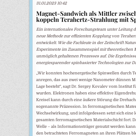
31.01.2023 10:42
Magnet-Sandwich als Mittler zwisch
koppeln Terahertz-Strahlung mit S
Ein internationales Forschungsteam unter Leitung
neue Methode zur effizienten Kopplung von Teraher
entwickelt. Wie die Fachleute in der Zeitschrift Natu
Experimente im Zusammenspiel mit theoretischen M
unmöglich gehaltenen Prozesses auf. Die Ergebnisse s
energiesparender spinbasierter Technologien zur D
„Wir konnten hochenergetische Spinwellen durch Ter
anregen, das aus zwei wenige Nanometer dünnen Met
Lage besteht“, sagt Dr. Sergey Kovalev vom Institut
wurden. Elektronen haben eine effektive Eigendrehun
Kreisel kann durch eine äußere Störung die Drehach
sogenannte Präzession. In ferromagnetischen Materi
Wechselwirkung, und infolgedessen setzt sich eine 
gesamten ferromagnetischen Materialschicht fort. Das
Welle – als Informationsträger genutzt werden kann.
den betrachteten Ferromagneten an ihren Plätzen blei