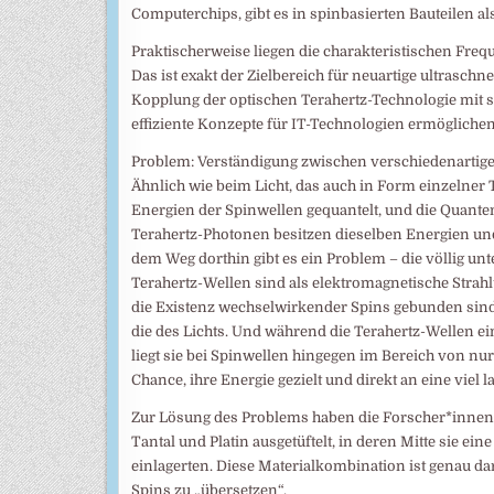
Computerchips, gibt es in spinbasierten Bauteilen 
Praktischerweise liegen die charakteristischen Fre
Das ist exakt der Zielbereich für neuartige ultrasch
Kopplung der optischen Terahertz-Technologie mit 
effiziente Konzepte für IT-Technologien ermöglichen
Problem: Verständigung zwischen verschiedenartig
Ähnlich wie beim Licht, das auch in Form einzelner
Energien der Spinwellen gequantelt, und die Qua
Terahertz-Photonen besitzen dieselben Energien un
dem Weg dorthin gibt es ein Problem – die völlig u
Terahertz-Wellen sind als elektromagnetische Strah
die Existenz wechselwirkender Spins gebunden sind.
die des Lichts. Und während die Terahertz-Wellen ei
liegt sie bei Spinwellen hingegen im Bereich von n
Chance, ihre Energie gezielt und direkt an eine viel
Zur Lösung des Problems haben die Forscher*innen
Tantal und Platin ausgetüftelt, in deren Mitte sie 
einlagerten. Diese Materialkombination ist genau dar
Spins zu „übersetzen“.