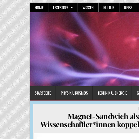
Skip
HOME
LESESTOFF
WISSEN
KULTUR
REISE
to
content
STARTSEITE
PHYSIK U.KOSMOS
TECHNIK U. ENERGIE
G
Magnet-Sandwich als 
Wissenschaftler*innen koppel