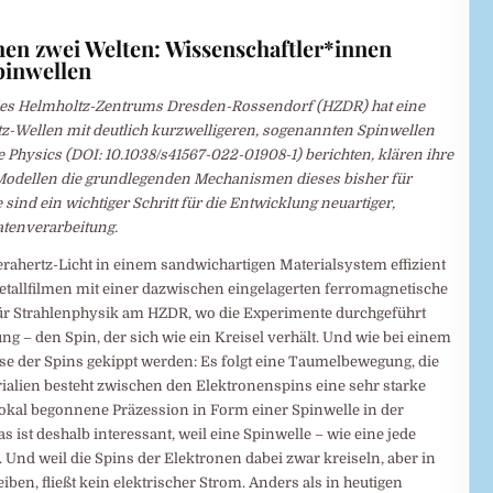
en zwei Welten: Wissenschaftler*innen
pinwellen
 des Helmholtz-Zentrums Dresden-Rossendorf (HZDR) hat eine
tz-Wellen mit deutlich kurzwelligeren, sogenannten Spinwellen
re Physics (DOI: 10.1038/s41567-022-01908-1) berichten, klären ihre
odellen die grundlegenden Mechanismen dieses bisher für
ind ein wichtiger Schritt für die Entwicklung neuartiger,
atenverarbeitung.
ahertz-Licht in einem sandwichartigen Materialsystem effizient
allfilmen mit einer dazwischen eingelagerten ferromagnetische
 für Strahlenphysik am HZDR, wo die Experimente durchgeführt
g – den Spin, der sich wie ein Kreisel verhält. Und wie bei einem
se der Spins gekippt werden: Es folgt eine Taumelbewegung, die
alien besteht zwischen den Elektronenspins eine sehr starke
lokal begonnene Präzession in Form einer Spinwelle in der
 ist deshalb interessant, weil eine Spinwelle – wie eine jede
 Und weil die Spins der Elektronen dabei zwar kreiseln, aber in
ben, fließt kein elektrischer Strom. Anders als in heutigen