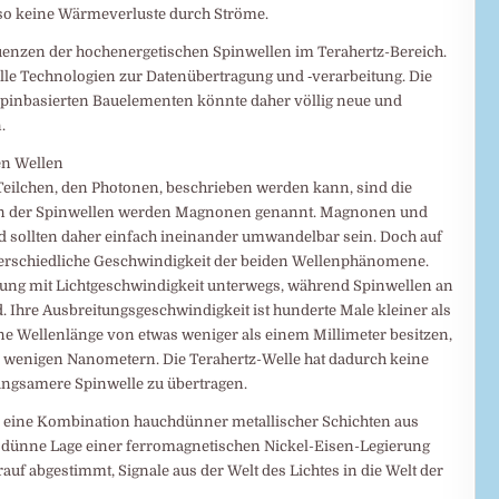
also keine Wärmeverluste durch Ströme.
quenzen der hochenergetischen Spinwellen im Terahertz-Bereich.
nelle Technologien zur Datenübertragung und ‑verarbeitung. Die
spinbasierten Bauelementen könnte daher völlig neue und
.
en Wellen
 Teilchen, den Photonen, beschrieben werden kann, sind die
nten der Spinwellen werden Magnonen genannt. Magnonen und
d sollten daher einfach ineinander umwandelbar sein. Doch auf
nterschiedliche Geschwindigkeit der beiden Wellenphänomene.
lung mit Lichtgeschwindigkeit unterwegs, während Spinwellen an
 Ihre Ausbreitungsgeschwindigkeit ist hunderte Male kleiner als
ne Wellenlänge von etwas weniger als einem Millimeter besitzen,
ur wenigen Nanometern. Die Terahertz-Welle hat dadurch keine
 langsamere Spinwelle zu übertragen.
 eine Kombination hauchdünner metallischer Schichten aus
eine dünne Lage einer ferromagnetischen Nickel-Eisen-Legierung
auf abgestimmt, Signale aus der Welt des Lichtes in die Welt der