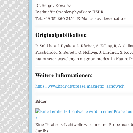
Dr. Sergey Kovalev
Institut für Strahlenphysik am HZDR
Tel.: +49 351 260 2454 | E-Mail: s.kovalev@hzdr.de
Originalpublikation:
R. Salikhov, I. Ilyakov, L. Körber, A, Kákay, R, A. Gall
Fassbender, S. Bonetti, O. Hellwig, J. Lindner, S. Kov
nanometer-wavelength magnon modes, in Nature Phy
Weitere Informationen:
https://www.hzdr.de/presse/magnetic_sandwich
Bilder
<
Eine Terahertz-Lichtwelle wird in einer Probe aus
Juniks