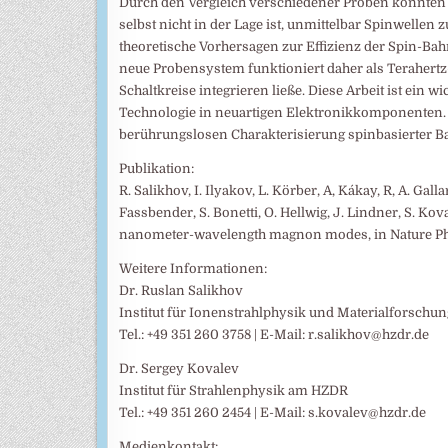
Durch den Vergleich verschiedener Proben konnten 
selbst nicht in der Lage ist, unmittelbar Spinwellen
theoretische Vorhersagen zur Effizienz der Spin-B
neue Probensystem funktioniert daher als Terahertz-ge
Schaltkreise integrieren ließe. Diese Arbeit ist ein 
Technologie in neuartigen Elektronikkomponenten. G
berührungslosen Charakterisierung spinbasierter Ba
Publikation:
R. Salikhov, I. Ilyakov, L. Körber, A, Kákay, R, A. Gall
Fassbender, S. Bonetti, O. Hellwig, J. Lindner, S. Kov
nanometer-wavelength magnon modes, in Nature Phy
Weitere Informationen:
Dr. Ruslan Salikhov
Institut für Ionenstrahlphysik und Materialforsch
Tel.: +49 351 260 3758 | E-Mail: r.salikhov@hzdr.de
Dr. Sergey Kovalev
Institut für Strahlenphysik am HZDR
Tel.: +49 351 260 2454 | E-Mail: s.kovalev@hzdr.de
Medienkontakt: