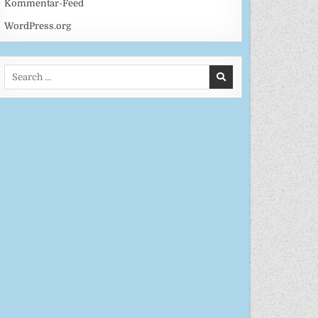
Kommentar-Feed
WordPress.org
Search
for: