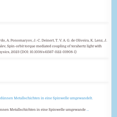
ardo, A. Ponomaryov, J.-C. Deinert, T. V. A. G. de Oliveira, K. Lenz, J.
alev, Spin-orbit torque mediated coupling of terahertz light with
sics, 2023 (DOI: 10.1038/s41567-022-01908-1)
 dünnen Metallschichten in eine Spinwelle umgewande
…