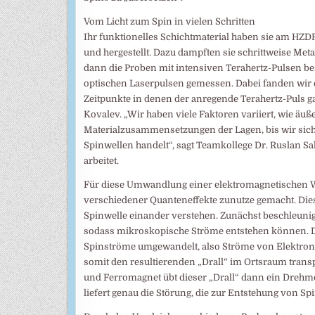
Vom Licht zum Spin in vielen Schritten
Ihr funktionelles Schichtmaterial haben sie am HZDR
und hergestellt. Dazu dampften sie schrittweise Met
dann die Proben mit intensiven Terahertz-Pulsen be
optischen Laserpulsen gemessen. Dabei fanden wir 
Zeitpunkte in denen der anregende Terahertz-Puls ga
Kovalev. „Wir haben viele Faktoren variiert, wie äu
Materialzusammensetzungen der Lagen, bis wir siche
Spinwellen handelt“, sagt Teamkollege Dr. Ruslan S
arbeitet.
Für diese Umwandlung einer elektromagnetischen Wel
verschiedener Quanteneffekte zunutze gemacht. Dies
Spinwelle einander verstehen. Zunächst beschleunig
sodass mikroskopische Ströme entstehen können. D
Spinströme umgewandelt, also Ströme von Elektron
somit den resultierenden „Drall“ im Ortsraum tran
und Ferromagnet übt dieser „Drall“ dann ein Dreh
liefert genau die Störung, die zur Entstehung von Sp