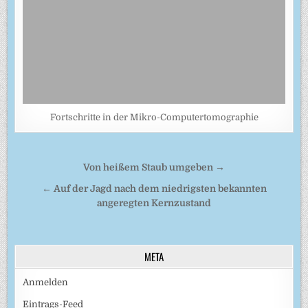
Fortschritte in der Mikro-Computertomographie
Beitragsnavigation
Von heißem Staub umgeben →
← Auf der Jagd nach dem niedrigsten bekannten
angeregten Kernzustand
META
Anmelden
Eintrags-Feed