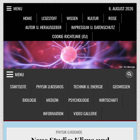
Skip
MENU
6. AUGUST 2026
to
HOME
LESESTOFF
WISSEN
KULTUR
REISE
content
AUTOR U. HERAUSGEBER
IMPRESSUM U. DATENSCHUTZ
COOKIE-RICHTLINIE (EU)
MENU
STARTSEITE
PHYSIK U.KOSMOS
TECHNIK U. ENERGIE
GEOWISSEN
BIOLOGIE
MEDIZIN
PSYCHOLOGIE
WIRTSCHAFT
INFORMATION
VIDEO GALLERIE
POSTED
PHYSIK U.KOSMOS
IN
Neue Studie: Klima und