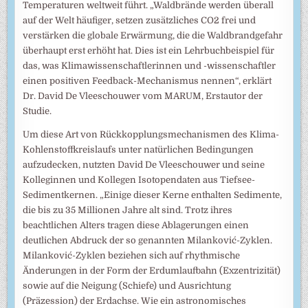
Temperaturen weltweit führt. „Waldbrände werden überall
auf der Welt häufiger, setzen zusätzliches CO2 frei und
verstärken die globale Erwärmung, die die Waldbrandgefahr
überhaupt erst erhöht hat. Dies ist ein Lehrbuchbeispiel für
das, was Klimawissenschaftlerinnen und -wissenschaftler
einen positiven Feedback-Mechanismus nennen“, erklärt
Dr. David De Vleeschouwer vom MARUM, Erstautor der
Studie.
Um diese Art von Rückkopplungsmechanismen des Klima-
Kohlenstoffkreislaufs unter natürlichen Bedingungen
aufzudecken, nutzten David De Vleeschouwer und seine
Kolleginnen und Kollegen Isotopendaten aus Tiefsee-
Sedimentkernen. „Einige dieser Kerne enthalten Sedimente,
die bis zu 35 Millionen Jahre alt sind. Trotz ihres
beachtlichen Alters tragen diese Ablagerungen einen
deutlichen Abdruck der so genannten Milanković-Zyklen.
Milanković-Zyklen beziehen sich auf rhythmische
Änderungen in der Form der Erdumlaufbahn (Exzentrizität)
sowie auf die Neigung (Schiefe) und Ausrichtung
(Präzession) der Erdachse. Wie ein astronomisches