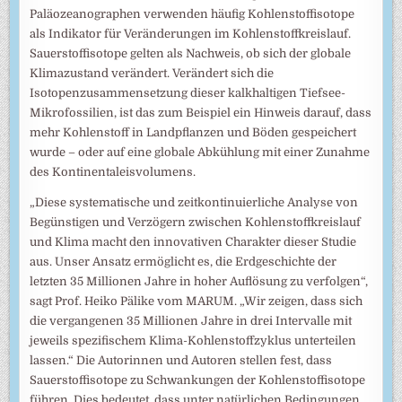
Paläozeanographen verwenden häufig Kohlenstoffisotope
als Indikator für Veränderungen im Kohlenstoffkreislauf.
Sauerstoffisotope gelten als Nachweis, ob sich der globale
Klimazustand verändert. Verändert sich die
Isotopenzusammensetzung dieser kalkhaltigen Tiefsee-
Mikrofossilien, ist das zum Beispiel ein Hinweis darauf, dass
mehr Kohlenstoff in Landpflanzen und Böden gespeichert
wurde – oder auf eine globale Abkühlung mit einer Zunahme
des Kontinentaleisvolumens.
„Diese systematische und zeitkontinuierliche Analyse von
Begünstigen und Verzögern zwischen Kohlenstoffkreislauf
und Klima macht den innovativen Charakter dieser Studie
aus. Unser Ansatz ermöglicht es, die Erdgeschichte der
letzten 35 Millionen Jahre in hoher Auflösung zu verfolgen“,
sagt Prof. Heiko Pälike vom MARUM. „Wir zeigen, dass sich
die vergangenen 35 Millionen Jahre in drei Intervalle mit
jeweils spezifischem Klima-Kohlenstoffzyklus unterteilen
lassen.“ Die Autorinnen und Autoren stellen fest, dass
Sauerstoffisotope zu Schwankungen der Kohlenstoffisotope
führen. Dies bedeutet, dass unter natürlichen Bedingungen