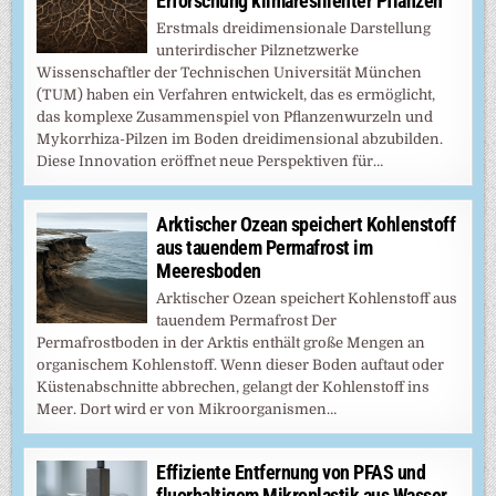
Erforschung klimaresilienter Pflanzen
Erstmals dreidimensionale Darstellung
unterirdischer Pilznetzwerke
Wissenschaftler der Technischen Universität München
(TUM) haben ein Verfahren entwickelt, das es ermöglicht,
das komplexe Zusammenspiel von Pflanzenwurzeln und
Mykorrhiza-Pilzen im Boden dreidimensional abzubilden.
Diese Innovation eröffnet neue Perspektiven für…
Arktischer Ozean speichert Kohlenstoff
aus tauendem Permafrost im
Meeresboden
Arktischer Ozean speichert Kohlenstoff aus
tauendem Permafrost Der
Permafrostboden in der Arktis enthält große Mengen an
organischem Kohlenstoff. Wenn dieser Boden auftaut oder
Küstenabschnitte abbrechen, gelangt der Kohlenstoff ins
Meer. Dort wird er von Mikroorganismen…
Effiziente Entfernung von PFAS und
fluorhaltigem Mikroplastik aus Wasser