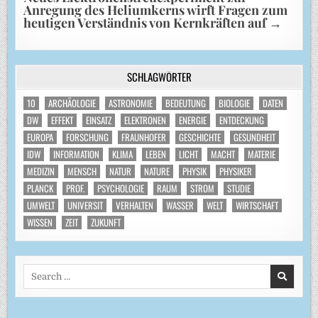
Anregung des Heliumkerns wirft Fragen zum
heutigen Verständnis von Kernkräften auf
→
SCHLAGWÖRTER
10
ARCHÄOLOGIE
ASTRONOMIE
BEDEUTUNG
BIOLOGIE
DATEN
DW
EFFEKT
EINSATZ
ELEKTRONEN
ENERGIE
ENTDECKUNG
EUROPA
FORSCHUNG
FRAUNHOFER
GESCHICHTE
GESUNDHEIT
IDW
INFORMATION
KLIMA
LEBEN
LICHT
MACHT
MATERIE
MEDIZIN
MENSCH
NATUR
NATURE
PHYSIK
PHYSIKER
PLANCK
PROF.
PSYCHOLOGIE
RAUM
STROM
STUDIE
UMWELT
UNIVERSIT
VERHALTEN
WASSER
WELT
WIRTSCHAFT
WISSEN
ZEIT
ZUKUNFT
Search
for: