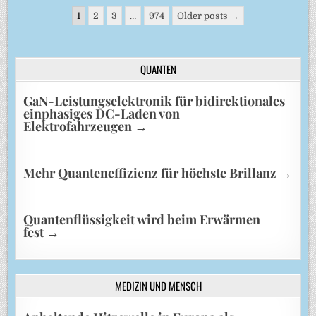
Seitennummerierung
1
2
3
…
974
Older posts →
der
Beiträge
QUANTEN
GaN-Leistungselektronik für bidirektionales
einphasiges DC-Laden von
Elektrofahrzeugen
→
Mehr Quanteneffizienz für höchste Brillanz
→
Quantenflüssigkeit wird beim Erwärmen
fest
→
MEDIZIN UND MENSCH