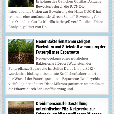
Erholung des Östlichen Gorillas: Aktuelle
Bewertung durch die IUCN Die
Internationale Union zur Bewahrung der Natur (IUCN) hat
erstmals eine umfassende „Green Status“-Bewertung für
den Östlichen Gorilla (Gorilla beringei) veröffentlicht. Diese
Analyse, geleitet von Dr….
Neuer Bakterienstamm steigert
Wachstum und Stickstoffversorgung der
Futterpflanze Esparsette
Neuentdeckung einer nützlichen
Bakterienart fördert Wachstum der
Futterpflanze Esparsette Im Julius Kühn-Institut (JKI)
wurde eine bislang unbekannte Knöllchenbakterienart an
der Wurzel der Futterleguminose Esparsette (Onobrychis
viciifolia) identifiziert. Diese Mikroorganismen unterstützen
die Pflanze durch Stickstofffixierung und…
Dreidimensionale Darstellung
unterirdischer Pilz-Netzwerke zur