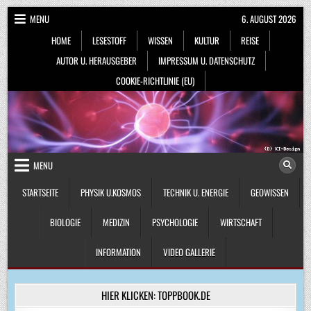
Skip
MENU
6. AUGUST 2026
to
HOME
LESESTOFF
WISSEN
KULTUR
REISE
content
AUTOR U. HERAUSGEBER
IMPRESSUM U. DATENSCHUTZ
COOKIE-RICHTLINIE (EU)
MENU
STARTSEITE
PHYSIK U.KOSMOS
TECHNIK U. ENERGIE
GEOWISSEN
BIOLOGIE
MEDIZIN
PSYCHOLOGIE
WIRTSCHAFT
INFORMATION
VIDEO GALLERIE
HIER KLICKEN: TOPPBOOK.DE