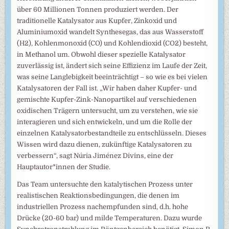
über 60 Millionen Tonnen produziert werden. Der
traditionelle Katalysator aus Kupfer, Zinkoxid und
Aluminiumoxid wandelt Synthesegas, das aus Wasserstoff
(H2), Kohlenmonoxid (CO) und Kohlendioxid (CO2) besteht,
in Methanol um. Obwohl dieser spezielle Katalysator
zuverlässig ist, ändert sich seine Effizienz im Laufe der Zeit,
was seine Langlebigkeit beeinträchtigt – so wie es bei vielen
Katalysatoren der Fall ist. „Wir haben daher Kupfer- und
gemischte Kupfer-Zink-Nanopartikel auf verschiedenen
oxidischen Trägern untersucht, um zu verstehen, wie sie
interagieren und sich entwickeln, und um die Rolle der
einzelnen Katalysatorbestandteile zu entschlüsseln. Dieses
Wissen wird dazu dienen, zukünftige Katalysatoren zu
verbessern“, sagt Núria Jiménez Divins, eine der
Hauptautor*innen der Studie.
Das Team untersuchte den katalytischen Prozess unter
realistischen Reaktionsbedingungen, die denen im
industriellen Prozess nachempfunden sind, d.h. hohe
Drücke (20-60 bar) und milde Temperaturen. Dazu wurde