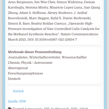
Arno Bergmann, See Wee Chee, Simon Widrinna, Osman
Karslioglu, Hemma Mistry, Mauricio Lopez Luna, Jian Qiang
Zhong, Adam S. Hoffman, Alexey Boubnov, J. Anibal
Boscoboinik, Marc Heggen, Rafal E. Dunin-Borkowski,
Simon R. Bare, Beatriz Roldan Cuenya: „Operando High-
Pressure investigation of Size-Controlled CuZn Catalysts for
the Methanol Synthesis Reaction“. Nature Communications
March 2021. DOI: 10.1038/s41467-021-21604-7
Merkmale dieser Pressemitteilung:
Journalisten, Wirtschaftsvertreter, Wissenschaftler
Chemie, Physik / Astronomie
überregional
Forschungsergebnisse
Deutsch
Zurück
Quelle: IDW
Tagged
Astronomie
,
DW
,
fachbereich
,
IDW
,
Jülich
,