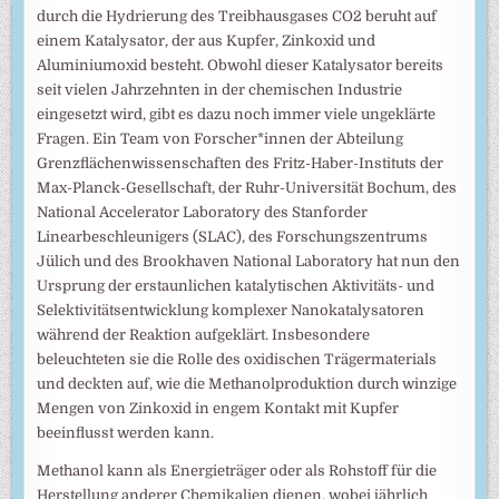
durch die Hydrierung des Treibhausgases CO2 beruht auf
einem Katalysator, der aus Kupfer, Zinkoxid und
Aluminiumoxid besteht. Obwohl dieser Katalysator bereits
seit vielen Jahrzehnten in der chemischen Industrie
eingesetzt wird, gibt es dazu noch immer viele ungeklärte
Fragen. Ein Team von Forscher*innen der Abteilung
Grenzflächenwissenschaften des Fritz-Haber-Instituts der
Max-Planck-Gesellschaft, der Ruhr-Universität Bochum, des
National Accelerator Laboratory des Stanforder
Linearbeschleunigers (SLAC), des Forschungszentrums
Jülich und des Brookhaven National Laboratory hat nun den
Ursprung der erstaunlichen katalytischen Aktivitäts- und
Selektivitätsentwicklung komplexer Nanokatalysatoren
während der Reaktion aufgeklärt. Insbesondere
beleuchteten sie die Rolle des oxidischen Trägermaterials
und deckten auf, wie die Methanolproduktion durch winzige
Mengen von Zinkoxid in engem Kontakt mit Kupfer
beeinflusst werden kann.
Methanol kann als Energieträger oder als Rohstoff für die
Herstellung anderer Chemikalien dienen, wobei jährlich