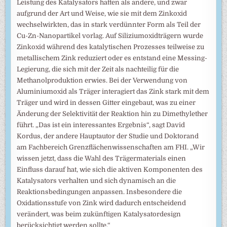
Leistung des Katalysators hatten als andere, und zwar
aufgrund der Art und Weise, wie sie mit dem Zinkoxid
wechselwirkten, das in stark verdünnter Form als Teil der
Cu-Zn-Nanopartikel vorlag. Auf Siliziumoxidträgern wurde
Zinkoxid während des katalytischen Prozesses teilweise zu
metallischem Zink reduziert oder es entstand eine Messing-
Legierung, die sich mit der Zeit als nachteilig für die
Methanolproduktion erwies. Bei der Verwendung von
Aluminiumoxid als Träger interagiert das Zink stark mit dem
Träger und wird in dessen Gitter eingebaut, was zu einer
Änderung der Selektivität der Reaktion hin zu Dimethylether
führt. „Das ist ein interessantes Ergebnis“, sagt David
Kordus, der andere Hauptautor der Studie und Doktorand
am Fachbereich Grenzflächenwissenschaften am FHI. „Wir
wissen jetzt, dass die Wahl des Trägermaterials einen
Einfluss darauf hat, wie sich die aktiven Komponenten des
Katalysators verhalten und sich dynamisch an die
Reaktionsbedingungen anpassen. Insbesondere die
Oxidationsstufe von Zink wird dadurch entscheidend
verändert, was beim zukünftigen Katalysatordesign
berücksichtigt werden sollte.“