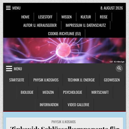
Skip
MENU
8. AUGUST 2026
to
HOME
LESESTOFF
WISSEN
KULTUR
REISE
content
AUTOR U. HERAUSGEBER
IMPRESSUM U. DATENSCHUTZ
COOKIE-RICHTLINIE (EU)
MENU
STARTSEITE
PHYSIK U.KOSMOS
TECHNIK U. ENERGIE
GEOWISSEN
BIOLOGIE
MEDIZIN
PSYCHOLOGIE
WIRTSCHAFT
INFORMATION
VIDEO GALLERIE
POSTED
PHYSIK U.KOSMOS
IN
Zinkoxid: Schlüsselkomponente für