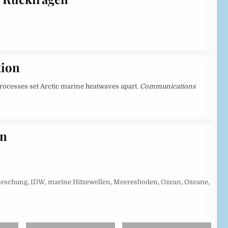
tion
r processes set Arctic marine heatwaves apart.
Communications
en
orschung
,
IDW
,
marine Hitzewellen
,
Meeresboden
,
Ozean
,
Ozeane
,