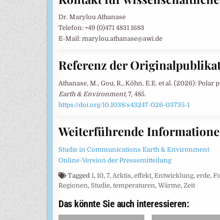
Dr. Marylou Athanase
Telefon: +49 (0)471 4831 1683
E-Mail: marylou.athanase@awi.de
Referenz der Originalpublika
Athanase, M., Gou, R., Köhn, E.E. et al. (2026): Pola
Earth & Environment
, 7, 485.
https://doi.org/10.1038/s43247-026-03735-1
Weiterführende Information
Studie in Communications Earth & Environment
Online-Version der Pressemitteilung
Tagged
1
,
10
,
7
,
Arktis
,
effekt
,
Entwicklung
,
erde
,
F
Regionen
,
Studie
,
temperaturen
,
Wärme
,
Zeit
Das könnte Sie auch interessieren: