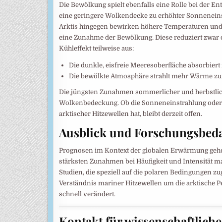
Die Bewölkung spielt ebenfalls eine Rolle bei der E
eine geringere Wolkendecke zu erhöhter Sonneneinst
Arktis hingegen bewirken höhere Temperaturen und 
eine Zunahme der Bewölkung. Diese reduziert zwar d
Kühleffekt teilweise aus:
Die dunkle, eisfreie Meeresoberfläche absorbier
Die bewölkte Atmosphäre strahlt mehr Wärme zur
Die jüngsten Zunahmen sommerlicher und herbstlich
Wolkenbedeckung. Ob die Sonneneinstrahlung oder 
arktischer Hitzewellen hat, bleibt derzeit offen.
Ausblick und Forschungsbeda
Prognosen im Kontext der globalen Erwärmung gehen
stärksten Zunahmen bei Häufigkeit und Intensität ma
Studien, die speziell auf die polaren Bedingungen zu
Verständnis mariner Hitzewellen um die arktische Per
schnell verändert.
Kontakt für wissenschaftlich