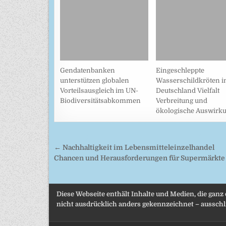
Gendatenbanken
Eingeschleppte
unterstützen globalen
Wasserschildkröten i
Vorteilsausgleich im UN-
Deutschland Vielfalt
Biodiversitätsabkommen
Verbreitung und
ökologische Auswirk
Beitragsnavigation
← Nachhaltigkeit im Lebensmitteleinzelhandel
Chancen und Herausforderungen für Supermärkte
Diese Webseite enthält Inhalte und Medien, die ganz
nicht ausdrücklich anders gekennzeichnet – ausschli