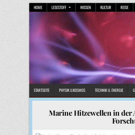
Skip
HOME
LESESTOFF
WISSEN
KULTUR
REISE
to
content
STARTSEITE
PHYSIK U.KOSMOS
TECHNIK U. ENERGIE
G
Marine Hitzewellen in der
Forsch